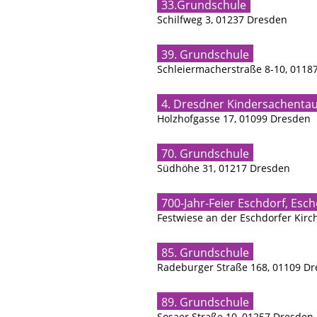
33.Grundschule
Schilfweg 3, 01237 Dresden
39. Grundschule
Schleiermacherstraße 8-10, 0118
4. Dresdner Kindersachentau
Holzhofgasse 17, 01099 Dresden
70. Grundschule
Südhöhe 31, 01217 Dresden
700-Jahr-Feier Eschdorf, Esc
Festwiese an der Eschdorfer Kirc
85. Grundschule
Radeburger Straße 168, 01109 D
89. Grundschule
Sosaer Straße 10, 01257 Dresden