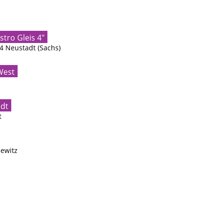
tro Gleis 4"
4 Neustadt (Sachs)
West
dt
t
newitz