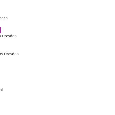
sbach
99 Dresden
139 Dresden
al