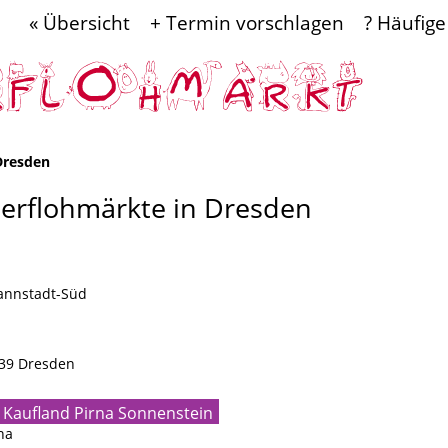
« Übersicht
+ Termin vorschlagen
? Häufige
Dresden
derflohmärkte in Dresden
hannstadt-Süd
139 Dresden
e Kaufland Pirna Sonnenstein
na