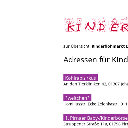
zur Übersicht:
Kinderflohmarkt 
Adressen für Kin
Kohlrabizirkus
An den Tierkliniken 42, 01307 Jo
*weltchen*
Homiliusstr. Ecke Zelenkastr., 01
1. Pirnaer Baby-/Kinderbörs
Struppener Straße 11a, 01796 Pir