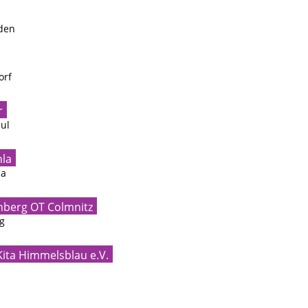
sden
orf
r
ul
hla
la
enberg OT Colmnitz
g
Kita Himmelsblau e.V.