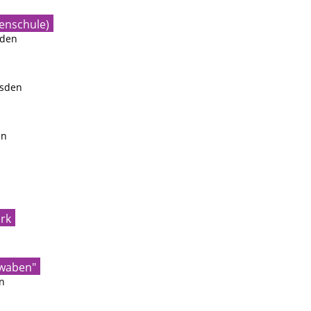
enschule)
sden
esden
en
rk
hwaben"
n