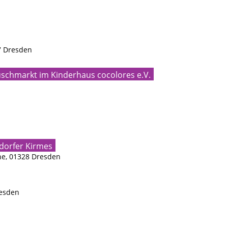
7 Dresden
schmarkt im Kinderhaus cocolores e.V.
hdorfer Kirmes
he, 01328 Dresden
resden