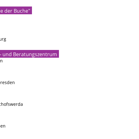
e der Buche"
urg
- und Beratungszentrum
en
Dresden
schofswerda
ßen