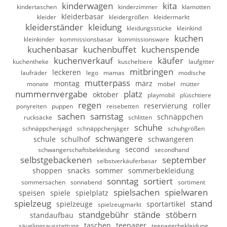
kinderwagen
kita
kindertaschen
kinderzimmer
klamotten
kleiderbasar
kleider
kleidergrößen
kleidermarkt
kleiderständer
kleidung
kleidungsstücke
kleinkind
kuchen
kleinkinder
kommissionsbasar
kommissionsware
kuchenbasar
kuchenbuffet
kuchenspende
kuchenverkauf
käufer
kuchentheke
kuscheltiere
laufgitter
mitbringen
leckeren
laufräder
lego
mamas
modische
mutterpass
montag
märz
monate
möbel
mütter
nummernvergabe
platz
oktober
playmobil
plüschtiere
regen
reservierung
roller
ponyreiten
puppen
reisebetten
sachen
samstag
schnäppchen
rucksäcke
schlitten
schuhe
schnäppchenjagd
schnäppchenjäger
schuhgrößen
schwangere
schule
schulhof
schwangeren
second
schwangerschaftsbekleidung
secondhand
selbstgebackenen
september
selbstverkäuferbasar
shoppen
snacks
sommer
sommerbekleidung
sonntag
sortiert
sommersachen
sonnabend
sortiment
spielsachen
spielwaren
speisen
spiele
spielplatz
spielzeug
stand
spielzeuge
sportartikel
spielzeugmarkt
standgebühr
stände
stöbern
standaufbau
taschen
teenager
säuglingsausstattung
teenagerbekleidung