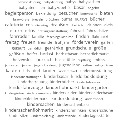
babys
babysachen
babybekleidung
babykleidung
basar
babyutensilien
babyzubehör
begehrt
begleitperson
besucher
bieten
bekleidung
bettwäsche
bücher
buffet
buggys
bratwürste
brezeln
brötchen
cafeteria
cds
draußen
drinnen
dvds
dienstag
dreiräder
eltern
erlös
fahrrad
fahrradsitze
erstlingsausstattung
fahrräder
finden
familie
flohmarkt
faschingskostüme
freitag
freuen
förderverein
freunde
frühjahr
garten
getränke
grundschule
größe
gekauft
gemütlich
größen
herbst
helfer
herbstbasar
herbstflohmarkt
herzlich
herzenslust
hochstühle
imbiss
hüpfburg
jugendliche
jahreszeit
januar
jugendkleidung
kaffee
kaltgetränke
kaufen
kinder
kids
kind
kinderausstattung
kinderartikel
kinderbasar
kinderbekleidung
kinderausstattungen
kinderbetreuung
kinderbücher
kinderfahrräder
kinderfahrzeuge
kinderflohmarkt
kindergarten
kinderkleider
kinderkleiderbasar
kindergärten
kinderklamotten
kinderkleidung
kinderkleidermarkt
kindermöbel
kindersachen
kindersachenbasar
kindersachenflohmarkt
kinderschminken
kinderschuhe
kindersitze
kindertagesstätte
kinderspielzeug
kinderstände