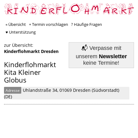
« Übersicht
+ Termin vorschlagen
? Häufige Fragen
♥ Unterstützung
zur Übersicht:
📬
Verpasse mit
Kinderflohmarkt Dresden
unserem
Newsletter
keine Termine!
Kinderflohmarkt
Kita Kleiner
Globus
Uhlandstraße 34, 01069 Dresden (Südvorstadt)
Adresse
(DE)