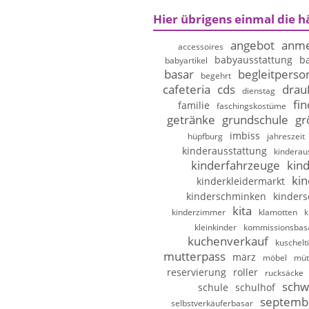
Hier übrigens einmal die h
angebot
anme
accessoires
babyausstattung
b
babyartikel
basar
begleitperso
begehrt
cafeteria
cds
drau
dienstag
fi
familie
faschingskostüme
getränke
grundschule
gr
imbiss
hüpfburg
jahreszeit
kinderausstattung
kinderau
kinderfahrzeuge
kin
kin
kinderkleidermarkt
kinderschminken
kinder
kita
kinderzimmer
klamotten
k
kleinkinder
kommissionsbas
kuchenverkauf
kuschelt
mutterpass
märz
möbel
müt
reservierung
roller
rucksäcke
schw
schule
schulhof
septemb
selbstverkäuferbasar