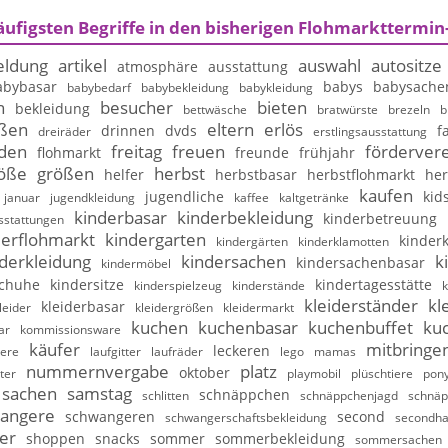
äufigsten Begriffe in den bisherigen Flohmarkttermin
ldung
artikel
auswahl
autositze
atmosphäre
ausstattung
abybasar
babys
babysache
babybedarf
babybekleidung
babykleidung
n
besucher
bieten
bekleidung
bettwäsche
bratwürste
brezeln
b
ßen
eltern
erlös
drinnen
dvds
f
dreiräder
erstlingsausstattung
nden
freitag
freuen
fördervere
flohmarkt
freunde
frühjahr
öße
größen
herbst
helfer
herbstbasar
herbstflohmarkt
her
kaufen
jugendliche
kid
januar
jugendkleidung
kaffee
kaltgetränke
kinderbasar
kinderbekleidung
kinderbetreuung
sstattungen
derflohmarkt
kindergarten
kinderk
kindergärten
kinderklamotten
derkleidung
kindersachen
k
kindersachenbasar
kindermöbel
schuhe
kindersitze
kindertagesstätte
kinderspielzeug
kinderstände
k
kleiderständer
kl
kleiderbasar
leider
kleidergrößen
kleidermarkt
kuchen
kuchenbasar
kuchenbuffet
ku
ar
kommissionsware
käufer
mitbringe
leckeren
iere
laufgitter
laufräder
lego
mamas
nummernvergabe
platz
oktober
ter
playmobil
plüschtiere
pony
sachen
samstag
schnäppchen
schlitten
schnäppchenjagd
schnäp
angere
schwangeren
second
schwangerschaftsbekleidung
secondh
er
shoppen
snacks
sommer
sommerbekleidung
sommersachen