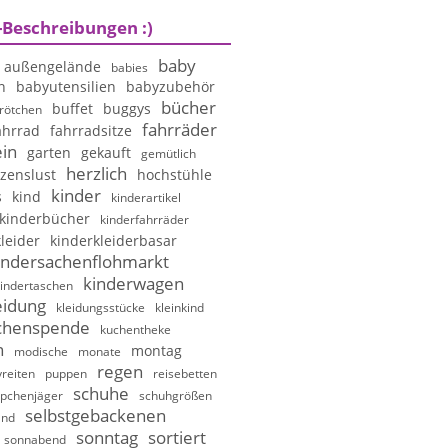
-Beschreibungen :)
baby
außengelände
babies
n
babyutensilien
babyzubehör
bücher
buffet
buggys
rötchen
fahrräder
ahrrad
fahrradsitze
in
garten
gekauft
gemütlich
herzlich
zenslust
hochstühle
kinder
s
kind
kinderartikel
kinderbücher
kinderfahrräder
leider
kinderkleiderbasar
indersachenflohmarkt
kinderwagen
indertaschen
eidung
kleidungsstücke
kleinkind
chenspende
kuchentheke
n
montag
modische
monate
regen
reiten
puppen
reisebetten
schuhe
pchenjäger
schuhgrößen
selbstgebackenen
and
sonntag
sortiert
sonnabend