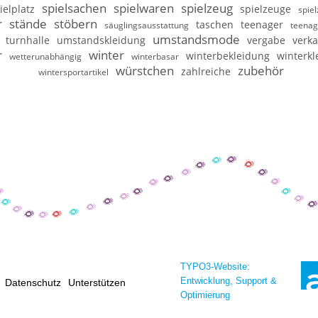
spielsachen
spielwaren
spielzeug
ielplatz
spielzeuge
spie
r
stände
stöbern
taschen
teenager
säuglingsausstattung
teenag
umstandsmode
turnhalle
umstandskleidung
vergabe
verka
r
winter
winterbekleidung
winterkl
wetterunabhängig
winterbasar
würstchen
zubehör
zahlreiche
wintersportartikel
TYPO3-Website:
Entwicklung, Support &
Datenschutz
Unterstützen
Optimierung