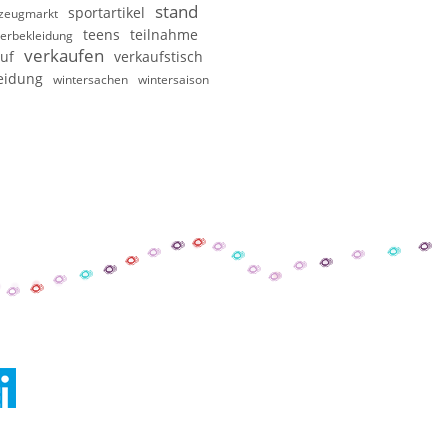
stand
sportartikel
lzeugmarkt
teens
teilnahme
erbekleidung
verkaufen
uf
verkaufstisch
eidung
wintersachen
wintersaison