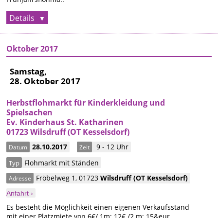
Details
Oktober 2017
Samstag,
28. Oktober 2017
Herbstflohmarkt für Kinderkleidung und
Spielsachen
Ev. Kinderhaus St. Katharinen
01723 Wilsdruff (OT Kesselsdorf)
28.10.2017
9 - 12 Uhr
Datum
Zeit
Flohmarkt mit Ständen
Typ
Fröbelweg 1
,
01723
Wilsdruff
(OT Kesselsdorf)
Adresse
Anfahrt ›
Es besteht die Möglichkeit einen eigenen Verkaufsstand
mit einer Platzmiete von 6€/ 1m; 12€ /2 m; 15&eur..