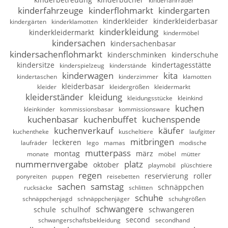
kinderfahrräder
kinderfahrzeuge
kinderflohmarkt
kindergarten
kinderkleider
kinderkleiderbasar
kindergärten
kinderklamotten
kinderkleidung
kinderkleidermarkt
kindermöbel
kindersachen
kindersachenbasar
kindersachenflohmarkt
kinderschminken
kinderschuhe
kindersitze
kindertagesstätte
kinderspielzeug
kinderstände
kinderwagen
kita
kindertaschen
kinderzimmer
klamotten
kleiderbasar
kleider
kleidergrößen
kleidermarkt
kleiderständer
kleidung
kleidungsstücke
kleinkind
kuchen
kleinkinder
kommissionsbasar
kommissionsware
kuchenbasar
kuchenbuffet
kuchenspende
kuchenverkauf
käufer
kuchentheke
kuscheltiere
laufgitter
mitbringen
leckeren
laufräder
lego
mamas
modische
mutterpass
montag
märz
monate
möbel
mütter
nummernvergabe
platz
oktober
playmobil
plüschtiere
regen
reservierung
roller
ponyreiten
puppen
reisebetten
sachen
samstag
schnäppchen
rucksäcke
schlitten
schuhe
schnäppchenjagd
schnäppchenjäger
schuhgrößen
schwangere
schule
schulhof
schwangeren
second
schwangerschaftsbekleidung
secondhand