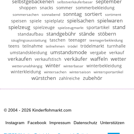
selbstgebackenen
september
selbstverkäuferbasar
shoppen
snacks
sommer
sommerbekleidung
sonntag
sortiert
sommersachen
sonnabend
sortiment
spielsachen
spielwaren
speisen
spiele
spielplatz
spielzeug
stand
spielzeuge
sportartikel
spielzeugmarkt
standgebühr
stände
stöbern
standaufbau
taschen
teenager
säuglingsausstattung
teenagerbekleidung
teens
teilnahme
trödelmarkt
turnhalle
teilnehmen
trödel
umstandsmode
umstandskleidung
vergabe
verkauf
verkaufen
verkäufer
waffeln
wetter
verkaufstisch
winter
winterbekleidung
wetterunabhängig
winterbasar
winterkleidung
wintersachen
wintersaison
wintersportartikel
würstchen
zubehör
zahlreiche
© 2004 - 2026 Kinderflohmarkt.com
Instagram
Facebook
Impressum
Datenschutz
Unterstützen