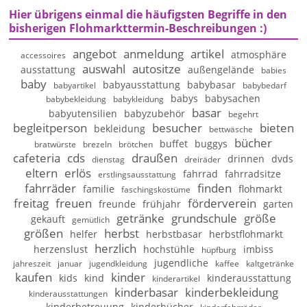
Hier übrigens einmal die häufigsten Begriffe in den
bisherigen Flohmarkttermin-Beschreibungen :)
angebot
anmeldung
artikel
atmosphäre
accessoires
auswahl
autositze
ausstattung
außengelände
babies
baby
babyausstattung
babybasar
babyartikel
babybedarf
babys
babysachen
babybekleidung
babykleidung
basar
babyutensilien
babyzubehör
begehrt
begleitperson
besucher
bieten
bekleidung
bettwäsche
bücher
buffet
buggys
bratwürste
brezeln
brötchen
cafeteria
cds
draußen
drinnen
dvds
dienstag
dreiräder
eltern
erlös
fahrrad
fahrradsitze
erstlingsausstattung
fahrräder
finden
familie
flohmarkt
faschingskostüme
freitag
freuen
förderverein
freunde
frühjahr
garten
getränke
grundschule
größe
gekauft
gemütlich
größen
herbst
helfer
herbstbasar
herbstflohmarkt
herzlich
herzenslust
hochstühle
imbiss
hüpfburg
jugendliche
jahreszeit
januar
jugendkleidung
kaffee
kaltgetränke
kaufen
kinder
kids
kind
kinderausstattung
kinderartikel
kinderbasar
kinderbekleidung
kinderausstattungen
kinderbetreuung
kinderbücher