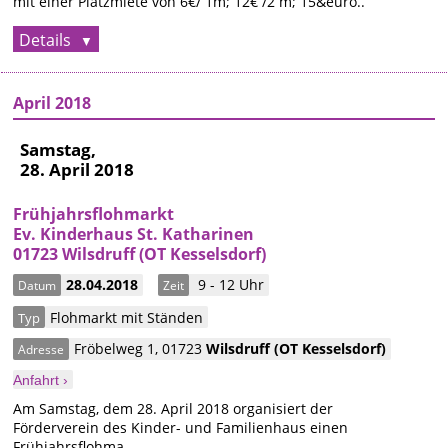
mit einer Platzmiete von 6€/ 1m; 12€ /2 m; 15&euro..
Details
April 2018
Samstag,
28. April 2018
Frühjahrsflohmarkt
Ev. Kinderhaus St. Katharinen
01723 Wilsdruff (OT Kesselsdorf)
28.04.2018
9 - 12 Uhr
Datum
Zeit
Flohmarkt mit Ständen
Typ
Fröbelweg 1
,
01723
Wilsdruff
(OT Kesselsdorf)
Adresse
Anfahrt ›
Am Samstag, dem 28. April 2018 organisiert der
Förderverein des Kinder- und Familienhaus einen
Frühjahrsflohma..