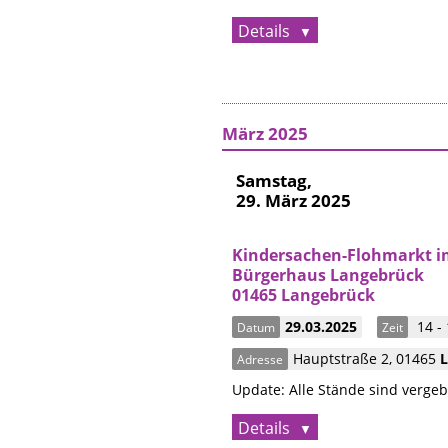
Details
März 2025
Samstag,
29. März 2025
Kindersachen-Flohmarkt i
Bürgerhaus Langebrück
01465 Langebrück
29.03.2025
14 - 
Datum
Zeit
Hauptstraße 2
,
01465
Adresse
Update: Alle Stände sind verg
Details