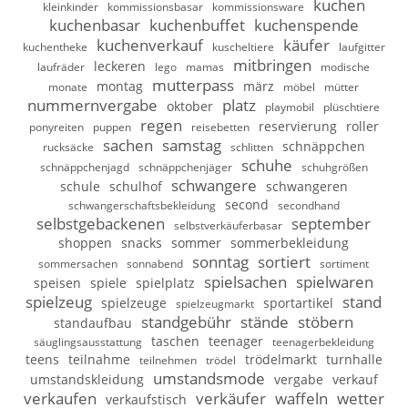
kuchen
kleinkinder
kommissionsbasar
kommissionsware
kuchenbasar
kuchenbuffet
kuchenspende
kuchenverkauf
käufer
kuchentheke
kuscheltiere
laufgitter
mitbringen
leckeren
laufräder
lego
mamas
modische
mutterpass
montag
märz
monate
möbel
mütter
nummernvergabe
platz
oktober
playmobil
plüschtiere
regen
reservierung
roller
ponyreiten
puppen
reisebetten
sachen
samstag
schnäppchen
rucksäcke
schlitten
schuhe
schnäppchenjagd
schnäppchenjäger
schuhgrößen
schwangere
schule
schulhof
schwangeren
second
schwangerschaftsbekleidung
secondhand
selbstgebackenen
september
selbstverkäuferbasar
shoppen
snacks
sommer
sommerbekleidung
sonntag
sortiert
sommersachen
sonnabend
sortiment
spielsachen
spielwaren
speisen
spiele
spielplatz
spielzeug
stand
spielzeuge
sportartikel
spielzeugmarkt
standgebühr
stände
stöbern
standaufbau
taschen
teenager
säuglingsausstattung
teenagerbekleidung
teens
teilnahme
trödelmarkt
turnhalle
teilnehmen
trödel
umstandsmode
umstandskleidung
vergabe
verkauf
verkaufen
verkäufer
waffeln
wetter
verkaufstisch