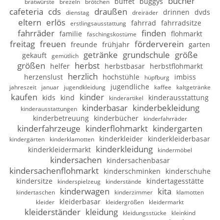
bücher
buffet
buggys
bratwürste
brezeln
brötchen
cafeteria
cds
draußen
drinnen
dvds
dienstag
dreiräder
eltern
erlös
fahrrad
fahrradsitze
erstlingsausstattung
fahrräder
finden
familie
flohmarkt
faschingskostüme
freitag
freuen
förderverein
freunde
frühjahr
garten
getränke
grundschule
größe
gekauft
gemütlich
größen
herbst
helfer
herbstbasar
herbstflohmarkt
herzlich
herzenslust
hochstühle
imbiss
hüpfburg
jugendliche
jahreszeit
januar
jugendkleidung
kaffee
kaltgetränke
kaufen
kinder
kids
kind
kinderausstattung
kinderartikel
kinderbasar
kinderbekleidung
kinderausstattungen
kinderbetreuung
kinderbücher
kinderfahrräder
kinderfahrzeuge
kinderflohmarkt
kindergarten
kinderkleider
kinderkleiderbasar
kindergärten
kinderklamotten
kinderkleidung
kinderkleidermarkt
kindermöbel
kindersachen
kindersachenbasar
kindersachenflohmarkt
kinderschminken
kinderschuhe
kindersitze
kindertagesstätte
kinderspielzeug
kinderstände
kinderwagen
kita
kindertaschen
kinderzimmer
klamotten
kleiderbasar
kleider
kleidergrößen
kleidermarkt
kleiderständer
kleidung
kleidungsstücke
kleinkind