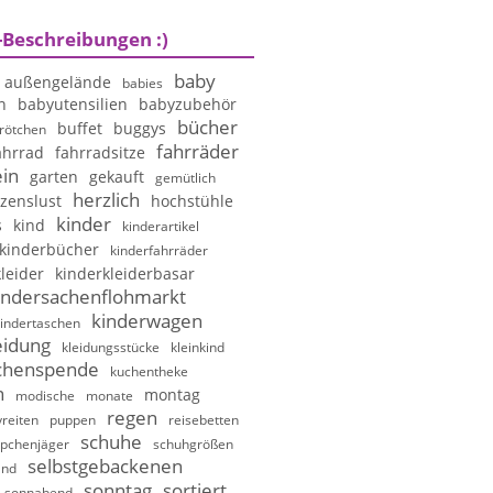
-Beschreibungen :)
baby
außengelände
babies
n
babyutensilien
babyzubehör
bücher
buffet
buggys
rötchen
fahrräder
ahrrad
fahrradsitze
in
garten
gekauft
gemütlich
herzlich
zenslust
hochstühle
kinder
s
kind
kinderartikel
kinderbücher
kinderfahrräder
leider
kinderkleiderbasar
indersachenflohmarkt
kinderwagen
indertaschen
eidung
kleidungsstücke
kleinkind
chenspende
kuchentheke
n
montag
modische
monate
regen
reiten
puppen
reisebetten
schuhe
pchenjäger
schuhgrößen
selbstgebackenen
and
sonntag
sortiert
sonnabend