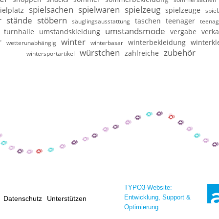
spielsachen
spielwaren
spielzeug
ielplatz
spielzeuge
spie
r
stände
stöbern
taschen
teenager
säuglingsausstattung
teenag
umstandsmode
turnhalle
umstandskleidung
vergabe
verka
r
winter
winterbekleidung
winterkl
wetterunabhängig
winterbasar
würstchen
zubehör
zahlreiche
wintersportartikel
TYPO3-Website:
Entwicklung, Support &
Datenschutz
Unterstützen
Optimierung