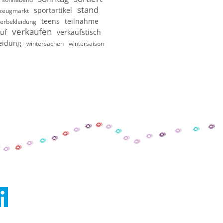
stand
sportartikel
lzeugmarkt
teens
teilnahme
erbekleidung
verkaufen
uf
verkaufstisch
eidung
wintersachen
wintersaison