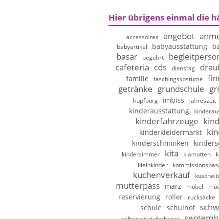
Hier übrigens einmal die h
angebot
anme
accessoires
babyausstattung
b
babyartikel
basar
begleitperso
begehrt
cafeteria
cds
drau
dienstag
fi
familie
faschingskostüme
getränke
grundschule
gr
imbiss
hüpfburg
jahreszeit
kinderausstattung
kinderau
kinderfahrzeuge
kin
kin
kinderkleidermarkt
kinderschminken
kinder
kita
kinderzimmer
klamotten
k
kleinkinder
kommissionsbas
kuchenverkauf
kuschelt
mutterpass
märz
möbel
müt
reservierung
roller
rucksäcke
schw
schule
schulhof
septemb
selbstverkäuferbasar