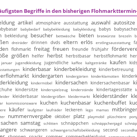
äufigsten Begriffe in den bisherigen Flohmarkttermin
ldung
artikel
auswahl
autositze
atmosphäre
ausstattung
abybasar
babys
babysache
babybedarf
babybekleidung
babykleidung
n
besucher
bieten
bekleidung
bettwäsche
bratwürste
brezeln
b
ßen
eltern
erlös
drinnen
dvds
f
dreiräder
erstlingsausstattung
nden
freitag
freuen
fördervere
flohmarkt
freunde
frühjahr
öße
größen
herbst
helfer
herbstbasar
herbstflohmarkt
her
kaufen
jugendliche
kid
januar
jugendkleidung
kaffee
kaltgetränke
kinderbasar
kinderbekleidung
kinderbetreuung
sstattungen
derflohmarkt
kindergarten
kinderk
kindergärten
kinderklamotten
derkleidung
kindersachen
k
kindersachenbasar
kindermöbel
schuhe
kindersitze
kindertagesstätte
kinderspielzeug
kinderstände
k
kleiderständer
kl
kleiderbasar
leider
kleidergrößen
kleidermarkt
kuchen
kuchenbasar
kuchenbuffet
ku
ar
kommissionsware
käufer
mitbringe
leckeren
iere
laufgitter
laufräder
lego
mamas
nummernvergabe
platz
oktober
ter
playmobil
plüschtiere
pony
sachen
samstag
schnäppchen
schlitten
schnäppchenjagd
schnäp
angere
schwangeren
second
schwangerschaftsbekleidung
secondh
er
shoppen
snacks
sommer
sommerbekleidung
sommersachen