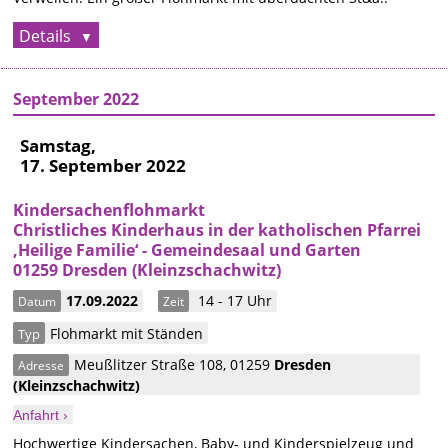
Details
September 2022
Samstag,
17. September 2022
Kindersachenflohmarkt
Christliches Kinderhaus in der katholischen Pfarrei
‚Heilige Familie‘ - Gemeindesaal und Garten
01259 Dresden (Kleinzschachwitz)
17.09.2022
14 - 17 Uhr
Datum
Zeit
Flohmarkt mit Ständen
Typ
Meußlitzer Straße 108
,
01259
Dresden
Adresse
(Kleinzschachwitz)
Anfahrt ›
Hochwertige Kindersachen, Baby- und Kinderspielzeug und