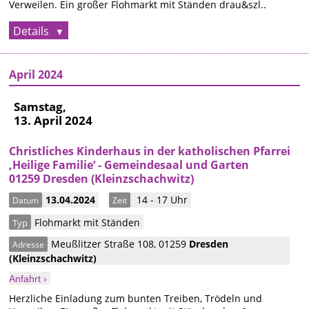
Verweilen. Ein großer Flohmarkt mit Ständen drau&szl..
Details
April 2024
Samstag,
13. April 2024
Christliches Kinderhaus in der katholischen Pfarrei
‚Heilige Familie‘ - Gemeindesaal und Garten
01259 Dresden (Kleinzschachwitz)
13.04.2024
14 - 17 Uhr
Datum
Zeit
Flohmarkt mit Ständen
Typ
Meußlitzer Straße 108
,
01259
Dresden
Adresse
(Kleinzschachwitz)
Anfahrt ›
Herzliche Einladung zum bunten Treiben, Trödeln und