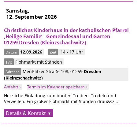
Samstag,
12. September 2026
Christliches Kinderhaus in der katholischen Pfarrei
‚Heilige Familie‘ - Gemeindesaal und Garten
01259 Dresden (Kleinzschachwitz)
12.09.2026
14 - 17 Uhr
Datum
Zeit
Flohmarkt mit Ständen
Typ
Meußlitzer Straße 108
,
01259
Dresden
Adresse
(Kleinzschachwitz)
Anfahrt ›
Termin im Kalender speichern ›
Herzliche Einladung zum bunten Treiben, Trödeln und
Verweilen. Ein großer Flohmarkt mit Ständen drau&szl..
Details & Kontakt