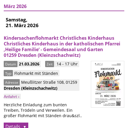
März 2026
Samstag,
21. März 2026
Kindersachenflohmarkt Christliches Kinderhaus
Christliches Kinderhaus in der katholischen Pfarrei
‚Heilige Familie‘ - Gemeindesaal und Garten
01259 Dresden (Kleinzschachwitz)
21.03.2026
14 - 17 Uhr
Datum
Zeit
Flohmarkt mit Ständen
Typ
Meußlitzer Straße 108
,
01259
Adresse
Dresden
(Kleinzschachwitz)
Anfahrt ›
Herzliche Einladung zum bunten
Treiben, Trödeln und Verweilen. Ein
großer Flohmarkt mit Ständen drau&szl..
Details