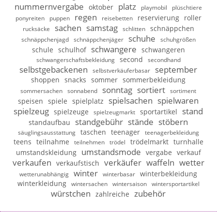
nummernvergabe
platz
oktober
playmobil
plüschtiere
regen
reservierung
roller
ponyreiten
puppen
reisebetten
sachen
samstag
schnäppchen
rucksäcke
schlitten
schuhe
schnäppchenjagd
schnäppchenjäger
schuhgrößen
schwangere
schule
schulhof
schwangeren
second
schwangerschaftsbekleidung
secondhand
selbstgebackenen
september
selbstverkäuferbasar
shoppen
snacks
sommer
sommerbekleidung
sonntag
sortiert
sommersachen
sonnabend
sortiment
spielsachen
spielwaren
speisen
spiele
spielplatz
spielzeug
stand
spielzeuge
sportartikel
spielzeugmarkt
standgebühr
stände
stöbern
standaufbau
taschen
teenager
säuglingsausstattung
teenagerbekleidung
teens
teilnahme
trödelmarkt
turnhalle
teilnehmen
trödel
umstandsmode
umstandskleidung
vergabe
verkauf
verkaufen
verkäufer
waffeln
wetter
verkaufstisch
winter
winterbekleidung
wetterunabhängig
winterbasar
winterkleidung
wintersachen
wintersaison
wintersportartikel
würstchen
zubehör
zahlreiche