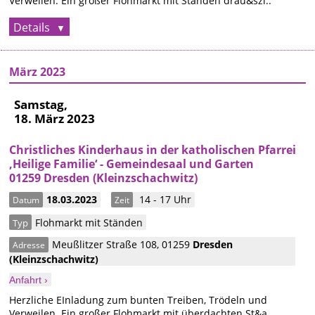
Verweilen. Ein großer Flohmarkt mit Ständen drau&szl..
Details
März 2023
Samstag,
18. März 2023
Christliches Kinderhaus in der katholischen Pfarrei
‚Heilige Familie‘ - Gemeindesaal und Garten
01259 Dresden (Kleinzschachwitz)
18.03.2023
14 - 17 Uhr
Datum
Zeit
Flohmarkt mit Ständen
Typ
Meußlitzer Straße 108
,
01259
Dresden
Adresse
(Kleinzschachwitz)
Anfahrt ›
Herzliche EInladung zum bunten Treiben, Trödeln und
Verweilen. Ein großer Flohmarkt mit überdachten St&a..