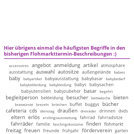
Hier übrigens einmal die häufigsten Begriffe in den
bisherigen Flohmarkttermin-Beschreibungen :)
angebot
anmeldung
artikel
atmosphäre
accessoires
auswahl
autositze
ausstattung
außengelände
babies
baby
babyausstattung
babybasar
babyartikel
babybedarf
babys
babysachen
babybekleidung
babykleidung
basar
babyutensilien
babyzubehör
begehrt
begleitperson
besucher
bieten
bekleidung
bettwäsche
bücher
buffet
buggys
bratwürste
brezeln
brötchen
cafeteria
cds
draußen
drinnen
dvds
dienstag
dreiräder
eltern
erlös
fahrrad
fahrradsitze
erstlingsausstattung
fahrräder
finden
familie
flohmarkt
faschingskostüme
freitag
freuen
förderverein
freunde
frühjahr
garten