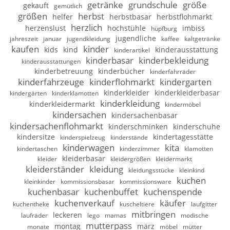
getränke
grundschule
größe
gekauft
gemütlich
größen
herbst
helfer
herbstbasar
herbstflohmarkt
herzlich
herzenslust
hochstühle
imbiss
hüpfburg
jugendliche
jahreszeit
januar
jugendkleidung
kaffee
kaltgetränke
kaufen
kinder
kids
kind
kinderausstattung
kinderartikel
kinderbasar
kinderbekleidung
kinderausstattungen
kinderbetreuung
kinderbücher
kinderfahrräder
kinderfahrzeuge
kinderflohmarkt
kindergarten
kinderkleider
kinderkleiderbasar
kindergärten
kinderklamotten
kinderkleidung
kinderkleidermarkt
kindermöbel
kindersachen
kindersachenbasar
kindersachenflohmarkt
kinderschminken
kinderschuhe
kindersitze
kindertagesstätte
kinderspielzeug
kinderstände
kinderwagen
kita
kindertaschen
kinderzimmer
klamotten
kleiderbasar
kleider
kleidergrößen
kleidermarkt
kleiderständer
kleidung
kleidungsstücke
kleinkind
kuchen
kleinkinder
kommissionsbasar
kommissionsware
kuchenbasar
kuchenbuffet
kuchenspende
kuchenverkauf
käufer
kuchentheke
kuscheltiere
laufgitter
mitbringen
leckeren
laufräder
lego
mamas
modische
mutterpass
montag
märz
monate
möbel
mütter