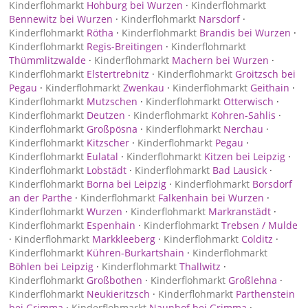
Kinderflohmarkt
Hohburg bei Wurzen
·
Kinderflohmarkt
Bennewitz bei Wurzen
·
Kinderflohmarkt
Narsdorf
·
Kinderflohmarkt
Rötha
·
Kinderflohmarkt
Brandis bei Wurzen
·
Kinderflohmarkt
Regis-Breitingen
·
Kinderflohmarkt
Thümmlitzwalde
·
Kinderflohmarkt
Machern bei Wurzen
·
Kinderflohmarkt
Elstertrebnitz
·
Kinderflohmarkt
Groitzsch bei
Pegau
·
Kinderflohmarkt
Zwenkau
·
Kinderflohmarkt
Geithain
·
Kinderflohmarkt
Mutzschen
·
Kinderflohmarkt
Otterwisch
·
Kinderflohmarkt
Deutzen
·
Kinderflohmarkt
Kohren-Sahlis
·
Kinderflohmarkt
Großpösna
·
Kinderflohmarkt
Nerchau
·
Kinderflohmarkt
Kitzscher
·
Kinderflohmarkt
Pegau
·
Kinderflohmarkt
Eulatal
·
Kinderflohmarkt
Kitzen bei Leipzig
·
Kinderflohmarkt
Lobstädt
·
Kinderflohmarkt
Bad Lausick
·
Kinderflohmarkt
Borna bei Leipzig
·
Kinderflohmarkt
Borsdorf
an der Parthe
·
Kinderflohmarkt
Falkenhain bei Wurzen
·
Kinderflohmarkt
Wurzen
·
Kinderflohmarkt
Markranstädt
·
Kinderflohmarkt
Espenhain
·
Kinderflohmarkt
Trebsen / Mulde
·
Kinderflohmarkt
Markkleeberg
·
Kinderflohmarkt
Colditz
·
Kinderflohmarkt
Kühren-Burkartshain
·
Kinderflohmarkt
Böhlen bei Leipzig
·
Kinderflohmarkt
Thallwitz
·
Kinderflohmarkt
Großbothen
·
Kinderflohmarkt
Großlehna
·
Kinderflohmarkt
Neukieritzsch
·
Kinderflohmarkt
Parthenstein
bei Grimma
·
Kinderflohmarkt
Naunhof bei Grimma
·