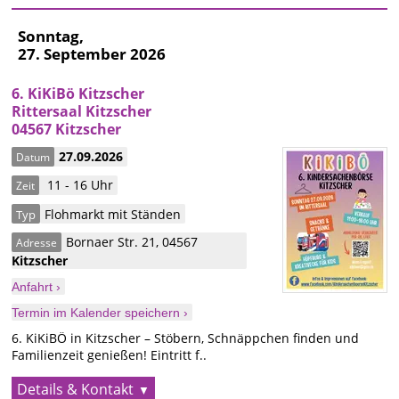
Sonntag,
27. September 2026
6. KiKiBö Kitzscher
Rittersaal Kitzscher
04567 Kitzscher
27.09.2026
Datum
11 - 16 Uhr
Zeit
Flohmarkt mit Ständen
Typ
Bornaer Str. 21
,
04567
Adresse
Kitzscher
Anfahrt ›
Termin im Kalender speichern ›
6. KiKiBÖ in Kitzscher – Stöbern, Schnäppchen finden und
Familienzeit genießen! Eintritt f..
Details & Kontakt