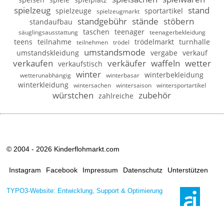
spielzeug
stand
spielzeuge
sportartikel
spielzeugmarkt
standgebühr
stände
stöbern
standaufbau
taschen
teenager
säuglingsausstattung
teenagerbekleidung
teens
teilnahme
trödelmarkt
turnhalle
teilnehmen
trödel
umstandsmode
umstandskleidung
vergabe
verkauf
verkaufen
verkäufer
waffeln
wetter
verkaufstisch
winter
winterbekleidung
wetterunabhängig
winterbasar
winterkleidung
wintersachen
wintersaison
wintersportartikel
würstchen
zubehör
zahlreiche
© 2004 - 2026 Kinderflohmarkt.com
Instagram
Facebook
Impressum
Datenschutz
Unterstützen
TYPO3-Website: Entwicklung, Support & Optimierung