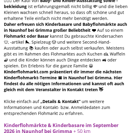
🙋🏻‍♀️ Der Kauf von
Baby- und Kinder-Ausstattung sowie -
bekleidung
ist erfahrungsgemäß nicht billig 💸 und die lieben
Kleinen wachsen schnell heraus, so dass oft schöne und gut
erhaltene Teile einfach nicht mehr benötigt werden.
Daher erfreuen sich Kinderbasare und Babyflohmärkte auch
in Naunhof bei Grimma großer Beliebtheit ❤️
Auf so einem
Flohmarkt oder Basar
kannst Du gebrauchte Kindersachen
👕, -artikel 🛼, Spielzeug 🎲 und weitere Second-Hand-
Ausstattung 📚 kaufen oder auch selbst verkaufen. Meistens
gibt es im Rahmen des Flohmarktes auch Kuchen 🍰, Waffeln
🧇 und die Kinder können auch Dinge entdecken 🚜 oder
spielen. Ein Erlebnis für die ganze Familie 😀
Kinderflohmarkt.com präsentiert dir immer die nächsten
Kinderflohmarkt-Termine 📅 in Naunhof bei Grimma. Hier
findest du alle nötigen Informationen und kannst oft auch
gleich mit dem Veranstalter in Kontakt treten 👋
Klicke einfach auf
„Details & Kontakt“
um weitere
Informationen und Kontakt- bzw. Anmeldedaten zum
entsprechenden Flohmarkt zu erfahren.
Kinderflohmärkte & Kinderbasare im September
2026 in Naunhof bei Grimma
+ 50 km