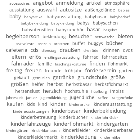
angebot
anmeldung
artikel
atmosphäre
accessoires
auswahl
autositze
ausstattung
außengelände
babies
baby
babyausstattung
babybasar
babyartikel
babybedarf
babys
babysachen
babybekleidung
babykleidung
basar
babyutensilien
babyzubehör
begehrt
begleitperson
besucher
bieten
bekleidung
bettwäsche
bücher
buffet
buggys
bratwürste
brezeln
brötchen
cafeteria
cds
draußen
drinnen
dvds
dienstag
dreiräder
eltern
erlös
fahrrad
fahrradsitze
erstlingsausstattung
fahrräder
finden
familie
flohmarkt
faschingskostüme
freitag
freuen
förderverein
freunde
frühjahr
garten
getränke
grundschule
größe
gekauft
gemütlich
größen
herbst
helfer
herbstbasar
herbstflohmarkt
herzlich
herzenslust
hochstühle
imbiss
hüpfburg
jugendliche
jahreszeit
januar
jugendkleidung
kaffee
kaltgetränke
kaufen
kinder
kids
kind
kinderausstattung
kinderartikel
kinderbasar
kinderbekleidung
kinderausstattungen
kinderbetreuung
kinderbücher
kinderfahrräder
kinderfahrzeuge
kinderflohmarkt
kindergarten
kinderkleider
kinderkleiderbasar
kindergärten
kinderklamotten
kinderkleidung
kinderkleidermarkt
kindermöbel