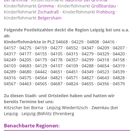
Kinderflohmarkt
Grimma
·
Kinderflohmarkt
Großbardau
·
Kinderflohmarkt
Zschadraß
·
Kinderflohmarkt
Frohburg
·
Kinderflohmarkt
Belgershain
Folgende Postleitzahlen deckt die Region Leipzig bei uns u.a.
ab:
Kinderflohmärkte in PLZ
04668 ·
04229 ·
04808 ·
04416 ·
04157 ·
04275 ·
04159 ·
04277 ·
04552 ·
04347 ·
04209 ·
04207 ·
04317 ·
04177 ·
04155 ·
04105 ·
04315 ·
04279 ·
04329 ·
04420 ·
04249 ·
04205 ·
04179 ·
04178 ·
04357 ·
04299 ·
04318 ·
04158 ·
04103 ·
04683 ·
04129 ·
04107 ·
04109 ·
04288 ·
04654 ·
04319 ·
04289 ·
04680 ·
04442 ·
04651 ·
04451 ·
04349 ·
04523 ·
04539 ·
04316 ·
04575 ·
04564 ·
04821 ·
04571 ·
04827 ·
04643 ·
04828 ·
04567 ·
04463 ·
04565 ·
04687 ·
04824 ·
04655 ·
04356 ·
04579
Zu diesen Stadt- und Ortsteilen haben und hatten wir
bereits Termine bei uns:
Kitzscher bei Borna
·
Leipzig Wiederitzsch
·
Zwenkau (bei
Leipzig
·
Leipzig (Böhlitz Ehrenberg
Benachbarte Regionen: