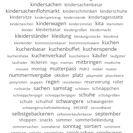
kindersachen
kindersachenbasar
kindersachenflohmarkt
kinderschminken
kinderschuhe
kindersitze
kindertagesstätte
kinderspielzeug
kinderstände
kinderwagen
kita
kindertaschen
kinderzimmer
klamotten
kleiderbasar
kleider
kleidergrößen
kleidermarkt
kleiderständer
kleidung
kleidungsstücke
kleinkind
kuchen
kleinkinder
kommissionsbasar
kommissionsware
kuchenbasar
kuchenbuffet
kuchenspende
kuchenverkauf
käufer
kuchentheke
kuscheltiere
laufgitter
mitbringen
leckeren
laufräder
lego
mamas
modische
mutterpass
montag
märz
monate
möbel
mütter
nummernvergabe
platz
oktober
playmobil
plüschtiere
regen
reservierung
roller
ponyreiten
puppen
reisebetten
sachen
samstag
schnäppchen
rucksäcke
schlitten
schuhe
schnäppchenjagd
schnäppchenjäger
schuhgrößen
schwangere
schule
schulhof
schwangeren
second
schwangerschaftsbekleidung
secondhand
selbstgebackenen
september
selbstverkäuferbasar
shoppen
snacks
sommer
sommerbekleidung
sonntag
sortiert
sommersachen
sonnabend
sortiment
spielsachen
spielwaren
speisen
spiele
spielplatz