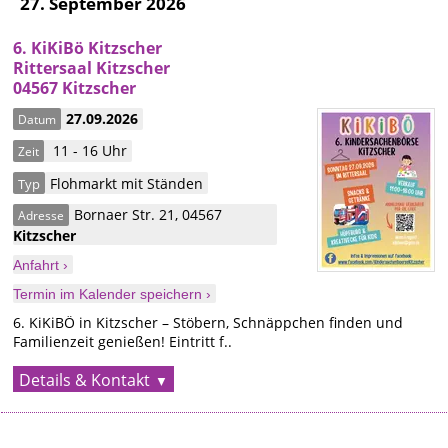
27. September 2026
6. KiKiBö Kitzscher
Rittersaal Kitzscher
04567 Kitzscher
27.09.2026
Datum
11 - 16 Uhr
Zeit
Flohmarkt mit Ständen
Typ
Bornaer Str. 21
,
04567
Adresse
Kitzscher
Anfahrt ›
Termin im Kalender speichern ›
6. KiKiBÖ in Kitzscher – Stöbern, Schnäppchen finden und
Familienzeit genießen! Eintritt f..
Details & Kontakt