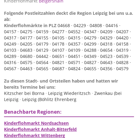
Kinderflohmarkt
Belgershain
Folgende Postleitzahlen deckt die Region Leipzig bei uns u.a.
ab:
Kinderflohmärkte in PLZ
04668 ·
04229 ·
04808 ·
04416 ·
04157 ·
04275 ·
04159 ·
04277 ·
04552 ·
04347 ·
04209 ·
04207 ·
04317 ·
04177 ·
04155 ·
04105 ·
04315 ·
04279 ·
04329 ·
04420 ·
04249 ·
04205 ·
04179 ·
04178 ·
04357 ·
04299 ·
04318 ·
04158 ·
04103 ·
04683 ·
04129 ·
04107 ·
04109 ·
04288 ·
04654 ·
04319 ·
04289 ·
04680 ·
04442 ·
04651 ·
04451 ·
04349 ·
04523 ·
04539 ·
04316 ·
04575 ·
04564 ·
04821 ·
04571 ·
04827 ·
04643 ·
04828 ·
04567 ·
04463 ·
04565 ·
04687 ·
04824 ·
04655 ·
04356 ·
04579
Zu diesen Stadt- und Ortsteilen haben und hatten wir
bereits Termine bei uns:
Kitzscher bei Borna
·
Leipzig Wiederitzsch
·
Zwenkau (bei
Leipzig
·
Leipzig (Böhlitz Ehrenberg
Benachbarte Regionen:
Kinderflohmarkt Nordsachsen
Kinderflohmarkt Anhalt-Bitterfeld
Kinderflohmarkt Wittenberg