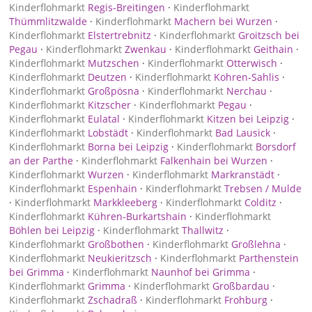
Kinderflohmarkt
Regis-Breitingen
·
Kinderflohmarkt
Thümmlitzwalde
·
Kinderflohmarkt
Machern bei Wurzen
·
Kinderflohmarkt
Elstertrebnitz
·
Kinderflohmarkt
Groitzsch bei
Pegau
·
Kinderflohmarkt
Zwenkau
·
Kinderflohmarkt
Geithain
·
Kinderflohmarkt
Mutzschen
·
Kinderflohmarkt
Otterwisch
·
Kinderflohmarkt
Deutzen
·
Kinderflohmarkt
Kohren-Sahlis
·
Kinderflohmarkt
Großpösna
·
Kinderflohmarkt
Nerchau
·
Kinderflohmarkt
Kitzscher
·
Kinderflohmarkt
Pegau
·
Kinderflohmarkt
Eulatal
·
Kinderflohmarkt
Kitzen bei Leipzig
·
Kinderflohmarkt
Lobstädt
·
Kinderflohmarkt
Bad Lausick
·
Kinderflohmarkt
Borna bei Leipzig
·
Kinderflohmarkt
Borsdorf
an der Parthe
·
Kinderflohmarkt
Falkenhain bei Wurzen
·
Kinderflohmarkt
Wurzen
·
Kinderflohmarkt
Markranstädt
·
Kinderflohmarkt
Espenhain
·
Kinderflohmarkt
Trebsen / Mulde
·
Kinderflohmarkt
Markkleeberg
·
Kinderflohmarkt
Colditz
·
Kinderflohmarkt
Kühren-Burkartshain
·
Kinderflohmarkt
Böhlen bei Leipzig
·
Kinderflohmarkt
Thallwitz
·
Kinderflohmarkt
Großbothen
·
Kinderflohmarkt
Großlehna
·
Kinderflohmarkt
Neukieritzsch
·
Kinderflohmarkt
Parthenstein
bei Grimma
·
Kinderflohmarkt
Naunhof bei Grimma
·
Kinderflohmarkt
Grimma
·
Kinderflohmarkt
Großbardau
·
Kinderflohmarkt
Zschadraß
·
Kinderflohmarkt
Frohburg
·