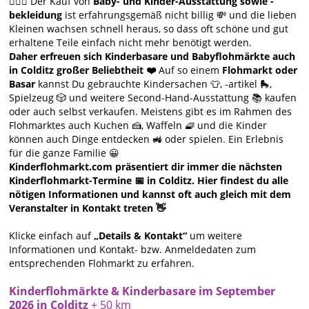
🙋🏻‍♀️ Der Kauf von
Baby- und Kinder-Ausstattung sowie -
bekleidung
ist erfahrungsgemäß nicht billig 💸 und die lieben
Kleinen wachsen schnell heraus, so dass oft schöne und gut
erhaltene Teile einfach nicht mehr benötigt werden.
Daher erfreuen sich Kinderbasare und Babyflohmärkte auch
in Colditz großer Beliebtheit ❤️
Auf so einem
Flohmarkt oder
Basar
kannst Du gebrauchte Kindersachen 👕, -artikel 🛼,
Spielzeug 🎲 und weitere Second-Hand-Ausstattung 📚 kaufen
oder auch selbst verkaufen. Meistens gibt es im Rahmen des
Flohmarktes auch Kuchen 🍰, Waffeln 🧇 und die Kinder
können auch Dinge entdecken 🚜 oder spielen. Ein Erlebnis
für die ganze Familie 😀
Kinderflohmarkt.com präsentiert dir immer die nächsten
Kinderflohmarkt-Termine 📅 in Colditz. Hier findest du alle
nötigen Informationen und kannst oft auch gleich mit dem
Veranstalter in Kontakt treten 👋
Klicke einfach auf
„Details & Kontakt“
um weitere
Informationen und Kontakt- bzw. Anmeldedaten zum
entsprechenden Flohmarkt zu erfahren.
Kinderflohmärkte & Kinderbasare im September
2026 in Colditz
+ 50 km