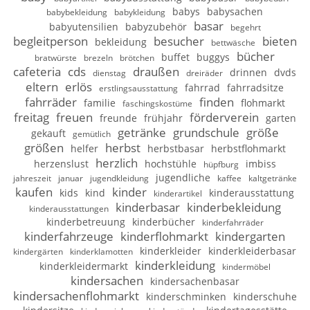
babys
babysachen
babybekleidung
babykleidung
basar
babyutensilien
babyzubehör
begehrt
begleitperson
besucher
bieten
bekleidung
bettwäsche
bücher
buffet
buggys
bratwürste
brezeln
brötchen
cafeteria
cds
draußen
drinnen
dvds
dienstag
dreiräder
eltern
erlös
fahrrad
fahrradsitze
erstlingsausstattung
fahrräder
finden
familie
flohmarkt
faschingskostüme
freitag
freuen
förderverein
freunde
frühjahr
garten
getränke
grundschule
größe
gekauft
gemütlich
größen
herbst
helfer
herbstbasar
herbstflohmarkt
herzlich
herzenslust
hochstühle
imbiss
hüpfburg
jugendliche
jahreszeit
januar
jugendkleidung
kaffee
kaltgetränke
kaufen
kinder
kids
kind
kinderausstattung
kinderartikel
kinderbasar
kinderbekleidung
kinderausstattungen
kinderbetreuung
kinderbücher
kinderfahrräder
kinderfahrzeuge
kinderflohmarkt
kindergarten
kinderkleider
kinderkleiderbasar
kindergärten
kinderklamotten
kinderkleidung
kinderkleidermarkt
kindermöbel
kindersachen
kindersachenbasar
kindersachenflohmarkt
kinderschminken
kinderschuhe