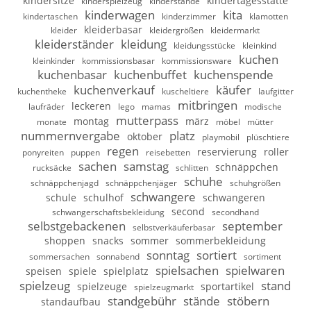
kindersitze
kindertagesstätte
kinderspielzeug
kinderstände
kinderwagen
kita
kindertaschen
kinderzimmer
klamotten
kleiderbasar
kleider
kleidergrößen
kleidermarkt
kleiderständer
kleidung
kleidungsstücke
kleinkind
kuchen
kleinkinder
kommissionsbasar
kommissionsware
kuchenbasar
kuchenbuffet
kuchenspende
kuchenverkauf
käufer
kuchentheke
kuscheltiere
laufgitter
mitbringen
leckeren
laufräder
lego
mamas
modische
mutterpass
montag
märz
monate
möbel
mütter
nummernvergabe
platz
oktober
playmobil
plüschtiere
regen
reservierung
roller
ponyreiten
puppen
reisebetten
sachen
samstag
schnäppchen
rucksäcke
schlitten
schuhe
schnäppchenjagd
schnäppchenjäger
schuhgrößen
schwangere
schule
schulhof
schwangeren
second
schwangerschaftsbekleidung
secondhand
selbstgebackenen
september
selbstverkäuferbasar
shoppen
snacks
sommer
sommerbekleidung
sonntag
sortiert
sommersachen
sonnabend
sortiment
spielsachen
spielwaren
speisen
spiele
spielplatz
spielzeug
stand
spielzeuge
sportartikel
spielzeugmarkt
standgebühr
stände
stöbern
standaufbau