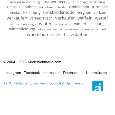
taschen
teenager
säuglingsausstattung
teenagerbekleidung
teens
teilnahme
trödelmarkt
turnhalle
teilnehmen
trödel
umstandsmode
umstandskleidung
vergabe
verkauf
verkaufen
verkäufer
waffeln
wetter
verkaufstisch
winter
winterbekleidung
wetterunabhängig
winterbasar
winterkleidung
wintersachen
wintersaison
wintersportartikel
würstchen
zubehör
zahlreiche
© 2004 - 2026 Kinderflohmarkt.com
Instagram
Facebook
Impressum
Datenschutz
Unterstützen
TYPO3-Website: Entwicklung, Support & Optimierung