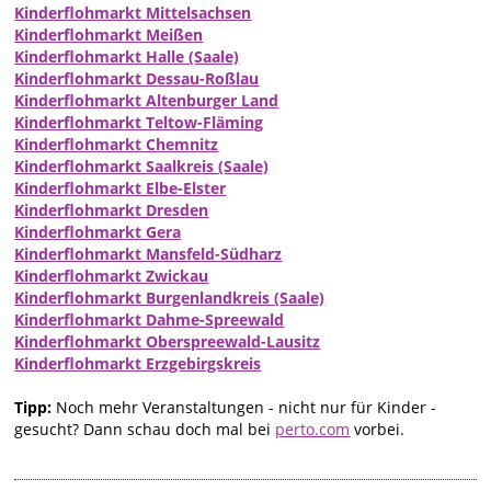
Kinderflohmarkt Mittelsachsen
Kinderflohmarkt Meißen
Kinderflohmarkt Halle (Saale)
Kinderflohmarkt Dessau-Roßlau
Kinderflohmarkt Altenburger Land
Kinderflohmarkt Teltow-Fläming
Kinderflohmarkt Chemnitz
Kinderflohmarkt Saalkreis (Saale)
Kinderflohmarkt Elbe-Elster
Kinderflohmarkt Dresden
Kinderflohmarkt Gera
Kinderflohmarkt Mansfeld-Südharz
Kinderflohmarkt Zwickau
Kinderflohmarkt Burgenlandkreis (Saale)
Kinderflohmarkt Dahme-Spreewald
Kinderflohmarkt Oberspreewald-Lausitz
Kinderflohmarkt Erzgebirgskreis
Tipp:
Noch mehr Veranstaltungen - nicht nur für Kinder -
gesucht? Dann schau doch mal bei
perto.com
vorbei.