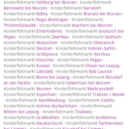
Kinderflohmarkt
Hohburg bei Wurzen
·
Kinderflohmarkt
Bennewitz bei Wurzen
·
Kinderflohmarkt
Narsdorf
·
Kinderflohmarkt
Rötha
·
Kinderflohmarkt
Brandis bei Wurzen
·
Kinderflohmarkt
Regis-Breitingen
·
Kinderflohmarkt
Thümmlitzwalde
·
Kinderflohmarkt
Machern bei Wurzen
·
Kinderflohmarkt
Elstertrebnitz
·
Kinderflohmarkt
Groitzsch bei
Pegau
·
Kinderflohmarkt
Zwenkau
·
Kinderflohmarkt
Geithain
·
Kinderflohmarkt
Mutzschen
·
Kinderflohmarkt
Otterwisch
·
Kinderflohmarkt
Deutzen
·
Kinderflohmarkt
Kohren-Sahlis
·
Kinderflohmarkt
Großpösna
·
Kinderflohmarkt
Nerchau
·
Kinderflohmarkt
Kitzscher
·
Kinderflohmarkt
Pegau
·
Kinderflohmarkt
Eulatal
·
Kinderflohmarkt
Kitzen bei Leipzig
·
Kinderflohmarkt
Lobstädt
·
Kinderflohmarkt
Bad Lausick
·
Kinderflohmarkt
Borna bei Leipzig
·
Kinderflohmarkt
Borsdorf
an der Parthe
·
Kinderflohmarkt
Falkenhain bei Wurzen
·
Kinderflohmarkt
Wurzen
·
Kinderflohmarkt
Markranstädt
·
Kinderflohmarkt
Espenhain
·
Kinderflohmarkt
Trebsen / Mulde
·
Kinderflohmarkt
Markkleeberg
·
Kinderflohmarkt
Colditz
·
Kinderflohmarkt
Kühren-Burkartshain
·
Kinderflohmarkt
Böhlen bei Leipzig
·
Kinderflohmarkt
Thallwitz
·
Kinderflohmarkt
Großbothen
·
Kinderflohmarkt
Großlehna
·
Kinderflohmarkt
Neukieritzsch
·
Kinderflohmarkt
Parthenstein
bei Grimma
·
Kinderflohmarkt
Naunhof bei Grimma
·