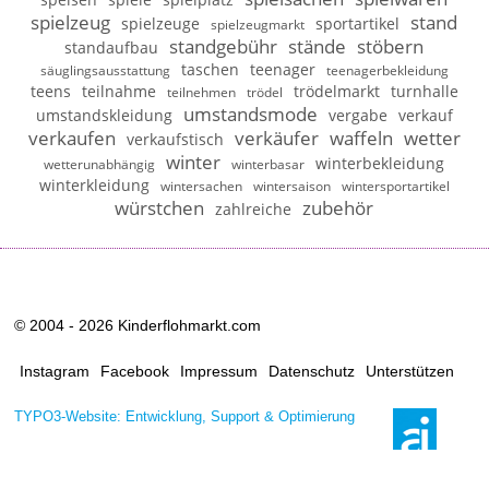
spielzeug
stand
spielzeuge
sportartikel
spielzeugmarkt
standgebühr
stände
stöbern
standaufbau
taschen
teenager
säuglingsausstattung
teenagerbekleidung
teens
teilnahme
trödelmarkt
turnhalle
teilnehmen
trödel
umstandsmode
umstandskleidung
vergabe
verkauf
verkaufen
verkäufer
waffeln
wetter
verkaufstisch
winter
winterbekleidung
wetterunabhängig
winterbasar
winterkleidung
wintersachen
wintersaison
wintersportartikel
würstchen
zubehör
zahlreiche
© 2004 - 2026 Kinderflohmarkt.com
Instagram
Facebook
Impressum
Datenschutz
Unterstützen
TYPO3-Website: Entwicklung, Support & Optimierung