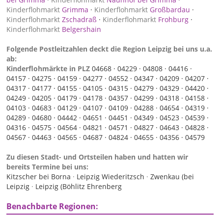
Kinderflohmarkt
Grimma
·
Kinderflohmarkt
Großbardau
·
Kinderflohmarkt
Zschadraß
·
Kinderflohmarkt
Frohburg
·
Kinderflohmarkt
Belgershain
Folgende Postleitzahlen deckt die Region Leipzig bei uns u.a.
ab:
Kinderflohmärkte in PLZ
04668 ·
04229 ·
04808 ·
04416 ·
04157 ·
04275 ·
04159 ·
04277 ·
04552 ·
04347 ·
04209 ·
04207 ·
04317 ·
04177 ·
04155 ·
04105 ·
04315 ·
04279 ·
04329 ·
04420 ·
04249 ·
04205 ·
04179 ·
04178 ·
04357 ·
04299 ·
04318 ·
04158 ·
04103 ·
04683 ·
04129 ·
04107 ·
04109 ·
04288 ·
04654 ·
04319 ·
04289 ·
04680 ·
04442 ·
04651 ·
04451 ·
04349 ·
04523 ·
04539 ·
04316 ·
04575 ·
04564 ·
04821 ·
04571 ·
04827 ·
04643 ·
04828 ·
04567 ·
04463 ·
04565 ·
04687 ·
04824 ·
04655 ·
04356 ·
04579
Zu diesen Stadt- und Ortsteilen haben und hatten wir
bereits Termine bei uns:
Kitzscher bei Borna
·
Leipzig Wiederitzsch
·
Zwenkau (bei
Leipzig
·
Leipzig (Böhlitz Ehrenberg
Benachbarte Regionen: