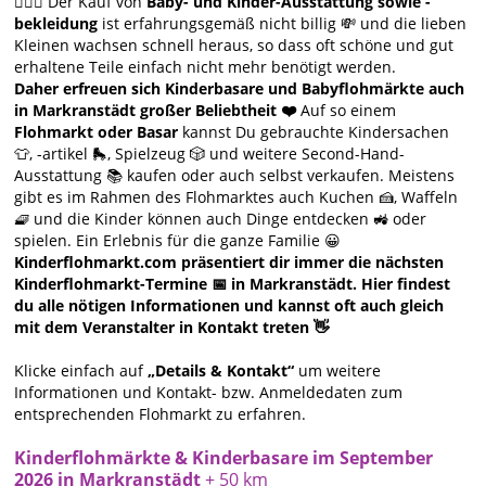
🙋🏻‍♀️ Der Kauf von
Baby- und Kinder-Ausstattung sowie -
bekleidung
ist erfahrungsgemäß nicht billig 💸 und die lieben
Kleinen wachsen schnell heraus, so dass oft schöne und gut
erhaltene Teile einfach nicht mehr benötigt werden.
Daher erfreuen sich Kinderbasare und Babyflohmärkte auch
in Markranstädt großer Beliebtheit ❤️
Auf so einem
Flohmarkt oder Basar
kannst Du gebrauchte Kindersachen
👕, -artikel 🛼, Spielzeug 🎲 und weitere Second-Hand-
Ausstattung 📚 kaufen oder auch selbst verkaufen. Meistens
gibt es im Rahmen des Flohmarktes auch Kuchen 🍰, Waffeln
🧇 und die Kinder können auch Dinge entdecken 🚜 oder
spielen. Ein Erlebnis für die ganze Familie 😀
Kinderflohmarkt.com präsentiert dir immer die nächsten
Kinderflohmarkt-Termine 📅 in Markranstädt. Hier findest
du alle nötigen Informationen und kannst oft auch gleich
mit dem Veranstalter in Kontakt treten 👋
Klicke einfach auf
„Details & Kontakt“
um weitere
Informationen und Kontakt- bzw. Anmeldedaten zum
entsprechenden Flohmarkt zu erfahren.
Kinderflohmärkte & Kinderbasare im September
2026 in Markranstädt
+ 50 km