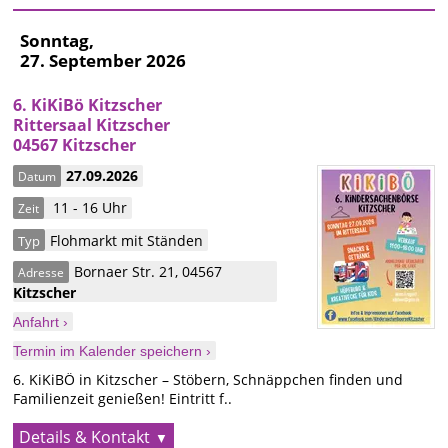
Sonntag,
27. September 2026
6. KiKiBö Kitzscher
Rittersaal Kitzscher
04567 Kitzscher
27.09.2026
Datum
11 - 16 Uhr
Zeit
Flohmarkt mit Ständen
Typ
Bornaer Str. 21
,
04567
Adresse
Kitzscher
Anfahrt ›
Termin im Kalender speichern ›
6. KiKiBÖ in Kitzscher – Stöbern, Schnäppchen finden und
Familienzeit genießen! Eintritt f..
Details & Kontakt