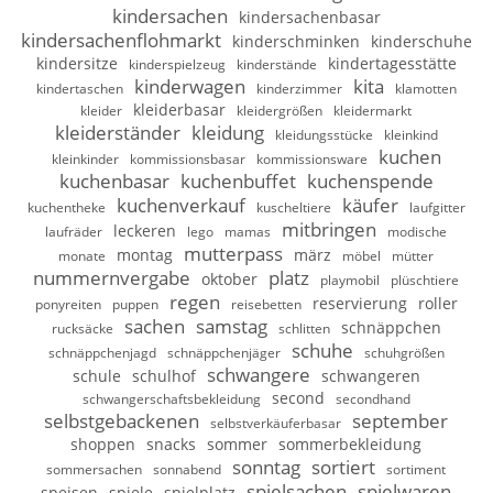
kindersachen
kindersachenbasar
kindersachenflohmarkt
kinderschminken
kinderschuhe
kindersitze
kindertagesstätte
kinderspielzeug
kinderstände
kinderwagen
kita
kindertaschen
kinderzimmer
klamotten
kleiderbasar
kleider
kleidergrößen
kleidermarkt
kleiderständer
kleidung
kleidungsstücke
kleinkind
kuchen
kleinkinder
kommissionsbasar
kommissionsware
kuchenbasar
kuchenbuffet
kuchenspende
kuchenverkauf
käufer
kuchentheke
kuscheltiere
laufgitter
mitbringen
leckeren
laufräder
lego
mamas
modische
mutterpass
montag
märz
monate
möbel
mütter
nummernvergabe
platz
oktober
playmobil
plüschtiere
regen
reservierung
roller
ponyreiten
puppen
reisebetten
sachen
samstag
schnäppchen
rucksäcke
schlitten
schuhe
schnäppchenjagd
schnäppchenjäger
schuhgrößen
schwangere
schule
schulhof
schwangeren
second
schwangerschaftsbekleidung
secondhand
selbstgebackenen
september
selbstverkäuferbasar
shoppen
snacks
sommer
sommerbekleidung
sonntag
sortiert
sommersachen
sonnabend
sortiment
spielsachen
spielwaren
speisen
spiele
spielplatz