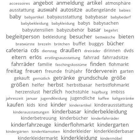
angebot
anmeldung
artikel
atmosphäre
accessoires
auswahl
autositze
ausstattung
außengelände
babies
baby
babyausstattung
babybasar
babyartikel
babybedarf
babys
babysachen
babybekleidung
babykleidung
basar
babyutensilien
babyzubehör
begehrt
begleitperson
besucher
bieten
bekleidung
bettwäsche
bücher
buffet
buggys
bratwürste
brezeln
brötchen
cafeteria
cds
draußen
drinnen
dvds
dienstag
dreiräder
eltern
erlös
fahrrad
fahrradsitze
erstlingsausstattung
fahrräder
finden
familie
flohmarkt
faschingskostüme
freitag
freuen
förderverein
freunde
frühjahr
garten
getränke
grundschule
größe
gekauft
gemütlich
größen
herbst
helfer
herbstbasar
herbstflohmarkt
herzlich
herzenslust
hochstühle
imbiss
hüpfburg
jugendliche
jahreszeit
januar
jugendkleidung
kaffee
kaltgetränke
kaufen
kinder
kids
kind
kinderausstattung
kinderartikel
kinderbasar
kinderbekleidung
kinderausstattungen
kinderbetreuung
kinderbücher
kinderfahrräder
kinderfahrzeuge
kinderflohmarkt
kindergarten
kinderkleider
kinderkleiderbasar
kindergärten
kinderklamotten
kinderkleidung
kinderkleidermarkt
kindermöbel