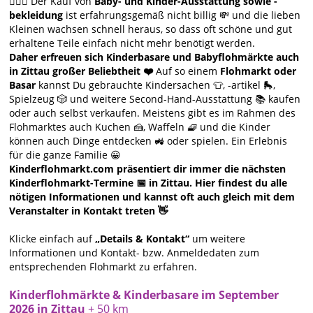
🙋🏻‍♀️ Der Kauf von
Baby- und Kinder-Ausstattung sowie -
bekleidung
ist erfahrungsgemäß nicht billig 💸 und die lieben
Kleinen wachsen schnell heraus, so dass oft schöne und gut
erhaltene Teile einfach nicht mehr benötigt werden.
Daher erfreuen sich Kinderbasare und Babyflohmärkte auch
in Zittau großer Beliebtheit ❤️
Auf so einem
Flohmarkt oder
Basar
kannst Du gebrauchte Kindersachen 👕, -artikel 🛼,
Spielzeug 🎲 und weitere Second-Hand-Ausstattung 📚 kaufen
oder auch selbst verkaufen. Meistens gibt es im Rahmen des
Flohmarktes auch Kuchen 🍰, Waffeln 🧇 und die Kinder
können auch Dinge entdecken 🚜 oder spielen. Ein Erlebnis
für die ganze Familie 😀
Kinderflohmarkt.com präsentiert dir immer die nächsten
Kinderflohmarkt-Termine 📅 in Zittau. Hier findest du alle
nötigen Informationen und kannst oft auch gleich mit dem
Veranstalter in Kontakt treten 👋
Klicke einfach auf
„Details & Kontakt“
um weitere
Informationen und Kontakt- bzw. Anmeldedaten zum
entsprechenden Flohmarkt zu erfahren.
Kinderflohmärkte & Kinderbasare im September
2026 in Zittau
+ 50 km