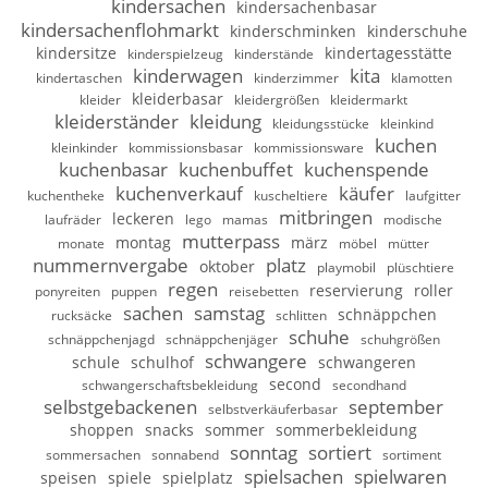
kindersachen
kindersachenbasar
kindersachenflohmarkt
kinderschminken
kinderschuhe
kindersitze
kindertagesstätte
kinderspielzeug
kinderstände
kinderwagen
kita
kindertaschen
kinderzimmer
klamotten
kleiderbasar
kleider
kleidergrößen
kleidermarkt
kleiderständer
kleidung
kleidungsstücke
kleinkind
kuchen
kleinkinder
kommissionsbasar
kommissionsware
kuchenbasar
kuchenbuffet
kuchenspende
kuchenverkauf
käufer
kuchentheke
kuscheltiere
laufgitter
mitbringen
leckeren
laufräder
lego
mamas
modische
mutterpass
montag
märz
monate
möbel
mütter
nummernvergabe
platz
oktober
playmobil
plüschtiere
regen
reservierung
roller
ponyreiten
puppen
reisebetten
sachen
samstag
schnäppchen
rucksäcke
schlitten
schuhe
schnäppchenjagd
schnäppchenjäger
schuhgrößen
schwangere
schule
schulhof
schwangeren
second
schwangerschaftsbekleidung
secondhand
selbstgebackenen
september
selbstverkäuferbasar
shoppen
snacks
sommer
sommerbekleidung
sonntag
sortiert
sommersachen
sonnabend
sortiment
spielsachen
spielwaren
speisen
spiele
spielplatz