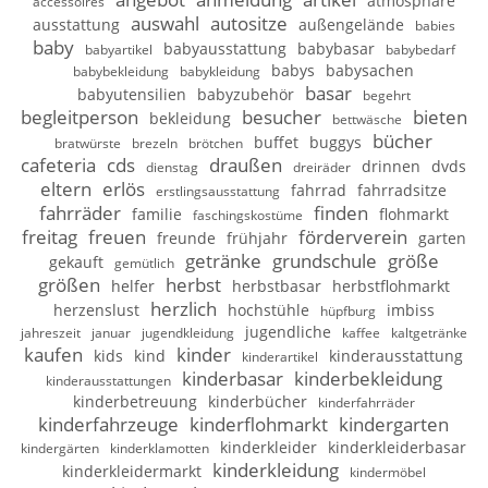
atmosphäre
accessoires
auswahl
autositze
ausstattung
außengelände
babies
baby
babyausstattung
babybasar
babyartikel
babybedarf
babys
babysachen
babybekleidung
babykleidung
basar
babyutensilien
babyzubehör
begehrt
begleitperson
besucher
bieten
bekleidung
bettwäsche
bücher
buffet
buggys
bratwürste
brezeln
brötchen
cafeteria
cds
draußen
drinnen
dvds
dienstag
dreiräder
eltern
erlös
fahrrad
fahrradsitze
erstlingsausstattung
fahrräder
finden
familie
flohmarkt
faschingskostüme
freitag
freuen
förderverein
freunde
frühjahr
garten
getränke
grundschule
größe
gekauft
gemütlich
größen
herbst
helfer
herbstbasar
herbstflohmarkt
herzlich
herzenslust
hochstühle
imbiss
hüpfburg
jugendliche
jahreszeit
januar
jugendkleidung
kaffee
kaltgetränke
kaufen
kinder
kids
kind
kinderausstattung
kinderartikel
kinderbasar
kinderbekleidung
kinderausstattungen
kinderbetreuung
kinderbücher
kinderfahrräder
kinderfahrzeuge
kinderflohmarkt
kindergarten
kinderkleider
kinderkleiderbasar
kindergärten
kinderklamotten
kinderkleidung
kinderkleidermarkt
kindermöbel