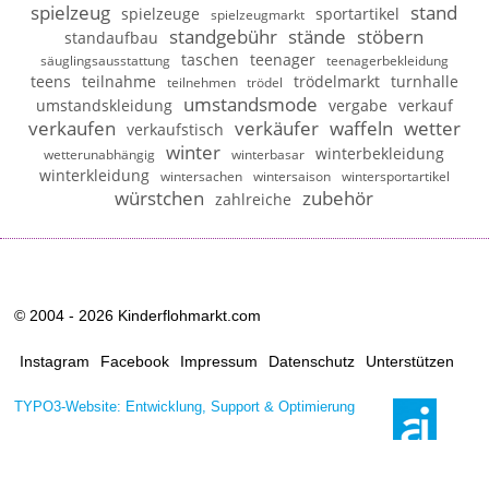
spielzeug
stand
spielzeuge
sportartikel
spielzeugmarkt
standgebühr
stände
stöbern
standaufbau
taschen
teenager
säuglingsausstattung
teenagerbekleidung
teens
teilnahme
trödelmarkt
turnhalle
teilnehmen
trödel
umstandsmode
umstandskleidung
vergabe
verkauf
verkaufen
verkäufer
waffeln
wetter
verkaufstisch
winter
winterbekleidung
wetterunabhängig
winterbasar
winterkleidung
wintersachen
wintersaison
wintersportartikel
würstchen
zubehör
zahlreiche
© 2004 - 2026 Kinderflohmarkt.com
Instagram
Facebook
Impressum
Datenschutz
Unterstützen
TYPO3-Website: Entwicklung, Support & Optimierung