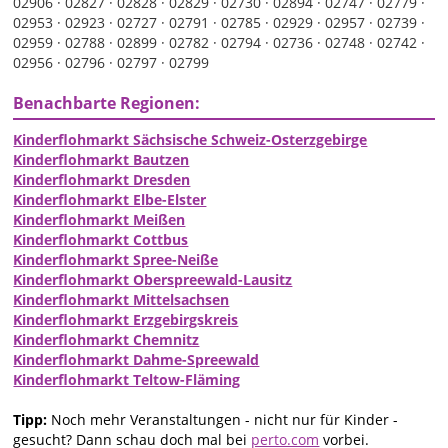
02906 ·
02827 ·
02828 ·
02829 ·
02730 ·
02894 ·
02747 ·
02779 ·
02953 ·
02923 ·
02727 ·
02791 ·
02785 ·
02929 ·
02957 ·
02739 ·
02959 ·
02788 ·
02899 ·
02782 ·
02794 ·
02736 ·
02748 ·
02742 ·
02956 ·
02796 ·
02797 ·
02799
Benachbarte Regionen:
Kinderflohmarkt Sächsische Schweiz-Osterzgebirge
Kinderflohmarkt Bautzen
Kinderflohmarkt Dresden
Kinderflohmarkt Elbe-Elster
Kinderflohmarkt Meißen
Kinderflohmarkt Cottbus
Kinderflohmarkt Spree-Neiße
Kinderflohmarkt Oberspreewald-Lausitz
Kinderflohmarkt Mittelsachsen
Kinderflohmarkt Erzgebirgskreis
Kinderflohmarkt Chemnitz
Kinderflohmarkt Dahme-Spreewald
Kinderflohmarkt Teltow-Fläming
Tipp:
Noch mehr Veranstaltungen - nicht nur für Kinder -
gesucht? Dann schau doch mal bei
perto.com
vorbei.