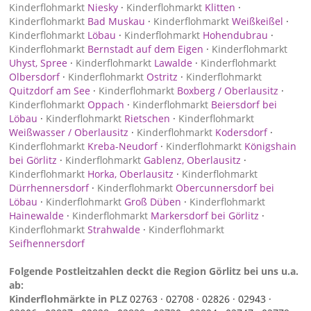
Kinderflohmarkt
Niesky
·
Kinderflohmarkt
Klitten
·
Kinderflohmarkt
Bad Muskau
·
Kinderflohmarkt
Weißkeißel
·
Kinderflohmarkt
Löbau
·
Kinderflohmarkt
Hohendubrau
·
Kinderflohmarkt
Bernstadt auf dem Eigen
·
Kinderflohmarkt
Uhyst, Spree
·
Kinderflohmarkt
Lawalde
·
Kinderflohmarkt
Olbersdorf
·
Kinderflohmarkt
Ostritz
·
Kinderflohmarkt
Quitzdorf am See
·
Kinderflohmarkt
Boxberg / Oberlausitz
·
Kinderflohmarkt
Oppach
·
Kinderflohmarkt
Beiersdorf bei
Löbau
·
Kinderflohmarkt
Rietschen
·
Kinderflohmarkt
Weißwasser / Oberlausitz
·
Kinderflohmarkt
Kodersdorf
·
Kinderflohmarkt
Kreba-Neudorf
·
Kinderflohmarkt
Königshain
bei Görlitz
·
Kinderflohmarkt
Gablenz, Oberlausitz
·
Kinderflohmarkt
Horka, Oberlausitz
·
Kinderflohmarkt
Dürrhennersdorf
·
Kinderflohmarkt
Obercunnersdorf bei
Löbau
·
Kinderflohmarkt
Groß Düben
·
Kinderflohmarkt
Hainewalde
·
Kinderflohmarkt
Markersdorf bei Görlitz
·
Kinderflohmarkt
Strahwalde
·
Kinderflohmarkt
Seifhennersdorf
Folgende Postleitzahlen deckt die Region Görlitz bei uns u.a.
ab:
Kinderflohmärkte in PLZ
02763 ·
02708 ·
02826 ·
02943 ·