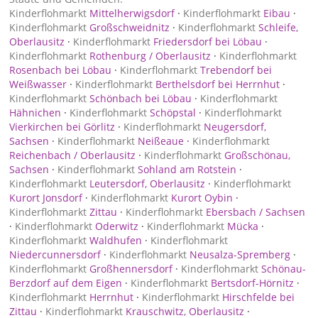
Kinderflohmarkt
Mittelherwigsdorf
·
Kinderflohmarkt
Eibau
·
Kinderflohmarkt
Großschweidnitz
·
Kinderflohmarkt
Schleife,
Oberlausitz
·
Kinderflohmarkt
Friedersdorf bei Löbau
·
Kinderflohmarkt
Rothenburg / Oberlausitz
·
Kinderflohmarkt
Rosenbach bei Löbau
·
Kinderflohmarkt
Trebendorf bei
Weißwasser
·
Kinderflohmarkt
Berthelsdorf bei Herrnhut
·
Kinderflohmarkt
Schönbach bei Löbau
·
Kinderflohmarkt
Hähnichen
·
Kinderflohmarkt
Schöpstal
·
Kinderflohmarkt
Vierkirchen bei Görlitz
·
Kinderflohmarkt
Neugersdorf,
Sachsen
·
Kinderflohmarkt
Neißeaue
·
Kinderflohmarkt
Reichenbach / Oberlausitz
·
Kinderflohmarkt
Großschönau,
Sachsen
·
Kinderflohmarkt
Sohland am Rotstein
·
Kinderflohmarkt
Leutersdorf, Oberlausitz
·
Kinderflohmarkt
Kurort Jonsdorf
·
Kinderflohmarkt
Kurort Oybin
·
Kinderflohmarkt
Zittau
·
Kinderflohmarkt
Ebersbach / Sachsen
·
Kinderflohmarkt
Oderwitz
·
Kinderflohmarkt
Mücka
·
Kinderflohmarkt
Waldhufen
·
Kinderflohmarkt
Niedercunnersdorf
·
Kinderflohmarkt
Neusalza-Spremberg
·
Kinderflohmarkt
Großhennersdorf
·
Kinderflohmarkt
Schönau-
Berzdorf auf dem Eigen
·
Kinderflohmarkt
Bertsdorf-Hörnitz
·
Kinderflohmarkt
Herrnhut
·
Kinderflohmarkt
Hirschfelde bei
Zittau
·
Kinderflohmarkt
Krauschwitz, Oberlausitz
·