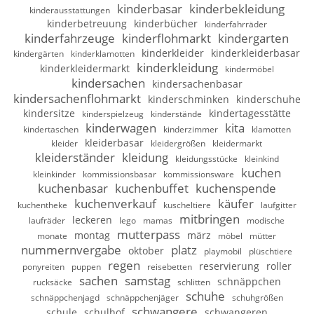
kinderbasar
kinderbekleidung
kinderausstattungen
kinderbetreuung
kinderbücher
kinderfahrräder
kinderfahrzeuge
kinderflohmarkt
kindergarten
kinderkleider
kinderkleiderbasar
kindergärten
kinderklamotten
kinderkleidung
kinderkleidermarkt
kindermöbel
kindersachen
kindersachenbasar
kindersachenflohmarkt
kinderschminken
kinderschuhe
kindersitze
kindertagesstätte
kinderspielzeug
kinderstände
kinderwagen
kita
kindertaschen
kinderzimmer
klamotten
kleiderbasar
kleider
kleidergrößen
kleidermarkt
kleiderständer
kleidung
kleidungsstücke
kleinkind
kuchen
kleinkinder
kommissionsbasar
kommissionsware
kuchenbasar
kuchenbuffet
kuchenspende
kuchenverkauf
käufer
kuchentheke
kuscheltiere
laufgitter
mitbringen
leckeren
laufräder
lego
mamas
modische
mutterpass
montag
märz
monate
möbel
mütter
nummernvergabe
platz
oktober
playmobil
plüschtiere
regen
reservierung
roller
ponyreiten
puppen
reisebetten
sachen
samstag
schnäppchen
rucksäcke
schlitten
schuhe
schnäppchenjagd
schnäppchenjäger
schuhgrößen
schwangere
schule
schulhof
schwangeren