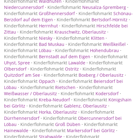
Kinderflohmarkt
Waldhufen
·
Kinderflohmarkt
Niedercunnersdorf
·
Kinderflohmarkt
Neusalza-Spremberg
·
Kinderflohmarkt
Großhennersdorf
·
Kinderflohmarkt
Schönau-
Berzdorf auf dem Eigen
·
Kinderflohmarkt
Bertsdorf-Hörnitz
·
Kinderflohmarkt
Herrnhut
·
Kinderflohmarkt
Hirschfelde bei
Zittau
·
Kinderflohmarkt
Krauschwitz, Oberlausitz
·
Kinderflohmarkt
Niesky
·
Kinderflohmarkt
Klitten
·
Kinderflohmarkt
Bad Muskau
·
Kinderflohmarkt
Weißkeißel
·
Kinderflohmarkt
Löbau
·
Kinderflohmarkt
Hohendubrau
·
Kinderflohmarkt
Bernstadt auf dem Eigen
·
Kinderflohmarkt
Uhyst, Spree
·
Kinderflohmarkt
Lawalde
·
Kinderflohmarkt
Olbersdorf
·
Kinderflohmarkt
Ostritz
·
Kinderflohmarkt
Quitzdorf am See
·
Kinderflohmarkt
Boxberg / Oberlausitz
·
Kinderflohmarkt
Oppach
·
Kinderflohmarkt
Beiersdorf bei
Löbau
·
Kinderflohmarkt
Rietschen
·
Kinderflohmarkt
Weißwasser / Oberlausitz
·
Kinderflohmarkt
Kodersdorf
·
Kinderflohmarkt
Kreba-Neudorf
·
Kinderflohmarkt
Königshain
bei Görlitz
·
Kinderflohmarkt
Gablenz, Oberlausitz
·
Kinderflohmarkt
Horka, Oberlausitz
·
Kinderflohmarkt
Dürrhennersdorf
·
Kinderflohmarkt
Obercunnersdorf bei
Löbau
·
Kinderflohmarkt
Groß Düben
·
Kinderflohmarkt
Hainewalde
·
Kinderflohmarkt
Markersdorf bei Görlitz
·
Kinderflohmarkt
Strahwalde
·
Kinderflohmarkt