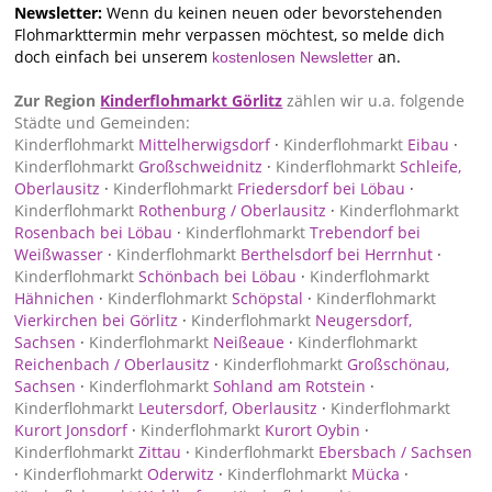
Newsletter:
Wenn du keinen neuen oder bevorstehenden
Flohmarkttermin mehr verpassen möchtest, so melde dich
doch einfach bei unserem
an.
kostenlosen Newsletter
Zur Region
Kinderflohmarkt Görlitz
zählen wir u.a. folgende
Städte und Gemeinden:
Kinderflohmarkt
Mittelherwigsdorf
·
Kinderflohmarkt
Eibau
·
Kinderflohmarkt
Großschweidnitz
·
Kinderflohmarkt
Schleife,
Oberlausitz
·
Kinderflohmarkt
Friedersdorf bei Löbau
·
Kinderflohmarkt
Rothenburg / Oberlausitz
·
Kinderflohmarkt
Rosenbach bei Löbau
·
Kinderflohmarkt
Trebendorf bei
Weißwasser
·
Kinderflohmarkt
Berthelsdorf bei Herrnhut
·
Kinderflohmarkt
Schönbach bei Löbau
·
Kinderflohmarkt
Hähnichen
·
Kinderflohmarkt
Schöpstal
·
Kinderflohmarkt
Vierkirchen bei Görlitz
·
Kinderflohmarkt
Neugersdorf,
Sachsen
·
Kinderflohmarkt
Neißeaue
·
Kinderflohmarkt
Reichenbach / Oberlausitz
·
Kinderflohmarkt
Großschönau,
Sachsen
·
Kinderflohmarkt
Sohland am Rotstein
·
Kinderflohmarkt
Leutersdorf, Oberlausitz
·
Kinderflohmarkt
Kurort Jonsdorf
·
Kinderflohmarkt
Kurort Oybin
·
Kinderflohmarkt
Zittau
·
Kinderflohmarkt
Ebersbach / Sachsen
·
Kinderflohmarkt
Oderwitz
·
Kinderflohmarkt
Mücka
·