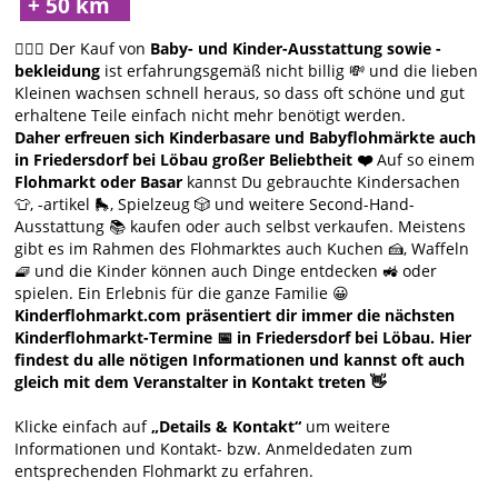
🙋🏻‍♀️ Der Kauf von
Baby- und Kinder-Ausstattung sowie -
bekleidung
ist erfahrungsgemäß nicht billig 💸 und die lieben
Kleinen wachsen schnell heraus, so dass oft schöne und gut
erhaltene Teile einfach nicht mehr benötigt werden.
Daher erfreuen sich Kinderbasare und Babyflohmärkte auch
in Friedersdorf bei Löbau großer Beliebtheit ❤️
Auf so einem
Flohmarkt oder Basar
kannst Du gebrauchte Kindersachen
👕, -artikel 🛼, Spielzeug 🎲 und weitere Second-Hand-
Ausstattung 📚 kaufen oder auch selbst verkaufen. Meistens
gibt es im Rahmen des Flohmarktes auch Kuchen 🍰, Waffeln
🧇 und die Kinder können auch Dinge entdecken 🚜 oder
spielen. Ein Erlebnis für die ganze Familie 😀
Kinderflohmarkt.com präsentiert dir immer die nächsten
Kinderflohmarkt-Termine 📅 in Friedersdorf bei Löbau. Hier
findest du alle nötigen Informationen und kannst oft auch
gleich mit dem Veranstalter in Kontakt treten 👋
Klicke einfach auf
„Details & Kontakt“
um weitere
Informationen und Kontakt- bzw. Anmeldedaten zum
entsprechenden Flohmarkt zu erfahren.