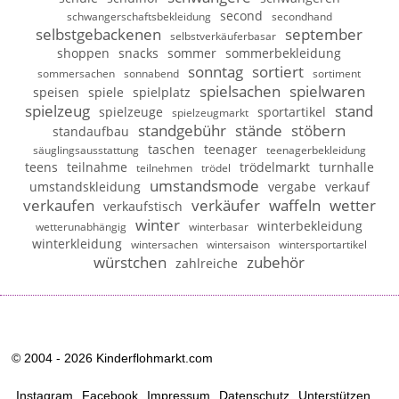
second
schwangerschaftsbekleidung
secondhand
selbstgebackenen
september
selbstverkäuferbasar
shoppen
snacks
sommer
sommerbekleidung
sonntag
sortiert
sommersachen
sonnabend
sortiment
spielsachen
spielwaren
speisen
spiele
spielplatz
spielzeug
stand
spielzeuge
sportartikel
spielzeugmarkt
standgebühr
stände
stöbern
standaufbau
taschen
teenager
säuglingsausstattung
teenagerbekleidung
teens
teilnahme
trödelmarkt
turnhalle
teilnehmen
trödel
umstandsmode
umstandskleidung
vergabe
verkauf
verkaufen
verkäufer
waffeln
wetter
verkaufstisch
winter
winterbekleidung
wetterunabhängig
winterbasar
winterkleidung
wintersachen
wintersaison
wintersportartikel
würstchen
zubehör
zahlreiche
© 2004 - 2026 Kinderflohmarkt.com
Instagram
Facebook
Impressum
Datenschutz
Unterstützen