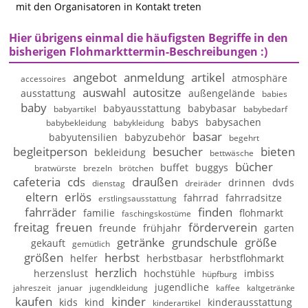
mit den Organisatoren in Kontakt treten
Hier übrigens einmal die häufigsten Begriffe in den
bisherigen Flohmarkttermin-Beschreibungen :)
angebot
anmeldung
artikel
atmosphäre
accessoires
auswahl
autositze
ausstattung
außengelände
babies
baby
babyausstattung
babybasar
babyartikel
babybedarf
babys
babysachen
babybekleidung
babykleidung
basar
babyutensilien
babyzubehör
begehrt
begleitperson
besucher
bieten
bekleidung
bettwäsche
bücher
buffet
buggys
bratwürste
brezeln
brötchen
cafeteria
cds
draußen
drinnen
dvds
dienstag
dreiräder
eltern
erlös
fahrrad
fahrradsitze
erstlingsausstattung
fahrräder
finden
familie
flohmarkt
faschingskostüme
freitag
freuen
förderverein
freunde
frühjahr
garten
getränke
grundschule
größe
gekauft
gemütlich
größen
herbst
helfer
herbstbasar
herbstflohmarkt
herzlich
herzenslust
hochstühle
imbiss
hüpfburg
jugendliche
jahreszeit
januar
jugendkleidung
kaffee
kaltgetränke
kaufen
kinder
kids
kind
kinderausstattung
kinderartikel