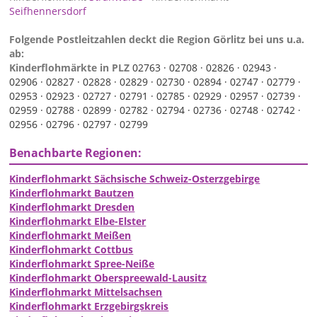
Seifhennersdorf
Folgende Postleitzahlen deckt die Region Görlitz bei uns u.a.
ab:
Kinderflohmärkte in PLZ
02763 ·
02708 ·
02826 ·
02943 ·
02906 ·
02827 ·
02828 ·
02829 ·
02730 ·
02894 ·
02747 ·
02779 ·
02953 ·
02923 ·
02727 ·
02791 ·
02785 ·
02929 ·
02957 ·
02739 ·
02959 ·
02788 ·
02899 ·
02782 ·
02794 ·
02736 ·
02748 ·
02742 ·
02956 ·
02796 ·
02797 ·
02799
Benachbarte Regionen:
Kinderflohmarkt Sächsische Schweiz-Osterzgebirge
Kinderflohmarkt Bautzen
Kinderflohmarkt Dresden
Kinderflohmarkt Elbe-Elster
Kinderflohmarkt Meißen
Kinderflohmarkt Cottbus
Kinderflohmarkt Spree-Neiße
Kinderflohmarkt Oberspreewald-Lausitz
Kinderflohmarkt Mittelsachsen
Kinderflohmarkt Erzgebirgskreis