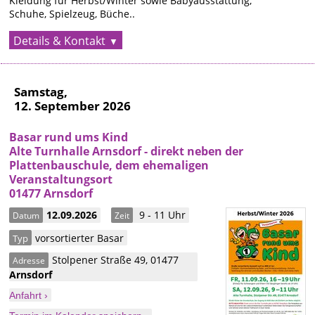
Kleidung für Herbst/Winter sowie Babyausstattung,
Schuhe, Spielzeug, Büche..
Details & Kontakt
Samstag,
12. September 2026
Basar rund ums Kind
Alte Turnhalle Arnsdorf - direkt neben der
Plattenbauschule, dem ehemaligen
Veranstaltungsort
01477 Arnsdorf
12.09.2026
9 - 11 Uhr
Datum
Zeit
vorsortierter Basar
Typ
Stolpener Straße 49
,
01477
Adresse
Arnsdorf
Anfahrt ›