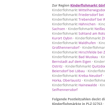
Zur Region
Kinderflohmarkt Görl
Kinderflohmarkt
Mittelherwigsdor
Kinderflohmarkt
Friedersdorf bei
Kinderflohmarkt
Trebendorf bei 
Kinderflohmarkt
Hähnichen
·
Kin
Sachsen
·
Kinderflohmarkt
Neiße
Kinderflohmarkt
Sohland am Rots
Kurort Oybin
·
Kinderflohmarkt
Zi
Kinderflohmarkt
Waldhufen
·
Kin
Großhennersdorf
·
Kinderflohmar
Kinderflohmarkt
Hirschfelde bei Z
Kinderflohmarkt
Bad Muskau
·
Ki
Bernstadt auf dem Eigen
·
Kinder
Ostritz
·
Kinderflohmarkt
Quitzdo
Beiersdorf bei Löbau
·
Kinderfloh
Kinderflohmarkt
Kreba-Neudorf
·
Horka, Oberlausitz
·
Kinderflohma
Kinderflohmarkt
Hainewalde
·
Kin
Seifhennersdorf
Folgende Postleitzahlen deckt die
Kinderflohmärkte in PLZ
02763 ·