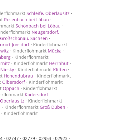
derflohmarkt
Schleife, Oberlausitz
·
kt
Rosenbach bei Löbau
·
ohmarkt
Schönbach bei Löbau
·
inderflohmarkt
Neugersdorf,
Großschönau, Sachsen
·
urort Jonsdorf
·
Kinderflohmarkt
witz
·
Kinderflohmarkt
Mücka
·
mberg
·
Kinderflohmarkt
rnitz
·
Kinderflohmarkt
Herrnhut
·
Niesky
·
Kinderflohmarkt
Klitten
·
kt
Hohendubrau
·
Kinderflohmarkt
t
Olbersdorf
·
Kinderflohmarkt
t
Oppach
·
Kinderflohmarkt
erflohmarkt
Kodersdorf
·
Oberlausitz
·
Kinderflohmarkt
u
·
Kinderflohmarkt
Groß Düben
·
·
Kinderflohmarkt
4 ·
02747 ·
02779 ·
02953 ·
02923 ·