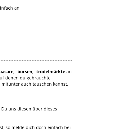
einfach an
basare, -börsen, -trödelmärkte
an
auf denen du gebrauchte
d mitunter auch tauschen kannst.
t Du uns diesen über dieses
, so melde dich doch einfach bei