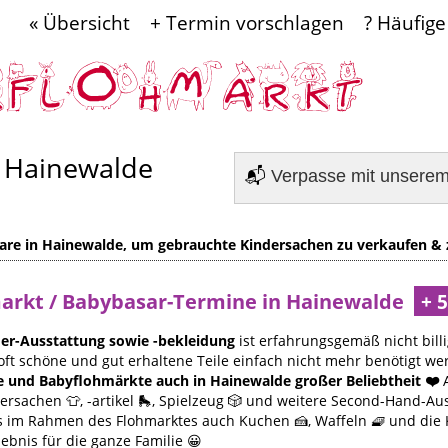
« Übersicht
+ Termin vorschlagen
? Häufige
 Hainewalde
📬
Verpasse mit unsere
are in Hainewalde, um gebrauchte Kindersachen zu verkaufen & 
markt / Babybasar-Termine in Hainewalde
er-Ausstattung sowie -bekleidung
ist erfahrungsgemäß nicht billi
oft schöne und gut erhaltene Teile einfach nicht mehr benötigt we
e und Babyflohmärkte auch in Hainewalde großer Beliebtheit ❤️
A
rsachen 👕, -artikel 🛼, Spielzeug 🎲 und weitere Second-Hand-Au
 es im Rahmen des Flohmarktes auch Kuchen 🍰, Waffeln 🧇 und die
lebnis für die ganze Familie 😀