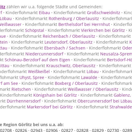
itz
zählen wir u.a. folgende Städte und Gemeinden:
f
·
Kinderflohmarkt
Eibau
·
Kinderflohmarkt
Großschweidnitz
·
Kin
 Löbau
·
Kinderflohmarkt
Rothenburg / Oberlausitz
·
Kinderflohmar
Weißwasser
·
Kinderflohmarkt
Berthelsdorf bei Herrnhut
·
Kinderfl
derflohmarkt
Schöpstal
·
Kinderflohmarkt
Vierkirchen bei Görlitz
·
K
aue
·
Kinderflohmarkt
Reichenbach / Oberlausitz
·
Kinderflohmarkt
tein
·
Kinderflohmarkt
Leutersdorf, Oberlausitz
·
Kinderflohmarkt
K
ttau
·
Kinderflohmarkt
Ebersbach / Sachsen
·
Kinderflohmarkt
Oder
derflohmarkt
Niedercunnersdorf
·
Kinderflohmarkt
Neusalza-Spre
kt
Schönau-Berzdorf auf dem Eigen
·
Kinderflohmarkt
Bertsdorf-Hö
ittau
·
Kinderflohmarkt
Krauschwitz, Oberlausitz
·
Kinderflohmarkt
nderflohmarkt
Weißkeißel
·
Kinderflohmarkt
Löbau
·
Kinderflohmar
flohmarkt
Uhyst, Spree
·
Kinderflohmarkt
Lawalde
·
Kinderflohmark
rf am See
·
Kinderflohmarkt
Boxberg / Oberlausitz
·
Kinderflohmark
markt
Rietschen
·
Kinderflohmarkt
Weißwasser / Oberlausitz
·
Kind
Kinderflohmarkt
Königshain bei Görlitz
·
Kinderflohmarkt
Gablenz, 
rkt
Dürrhennersdorf
·
Kinderflohmarkt
Obercunnersdorf bei Löba
derflohmarkt
Markersdorf bei Görlitz
·
Kinderflohmarkt
Strahwalde
 Region Görlitz bei uns u.a. ab:
02708 ·
02826 ·
02943 ·
02906 ·
02827 ·
02828 ·
02829 ·
02730 ·
0289