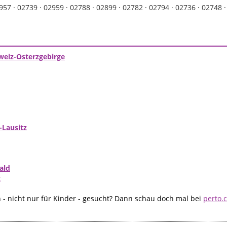
957 ·
02739 ·
02959 ·
02788 ·
02899 ·
02782 ·
02794 ·
02736 ·
02748 
weiz-Osterzgebirge
-Lausitz
ald
g
- nicht nur für Kinder - gesucht? Dann schau doch mal bei
perto.