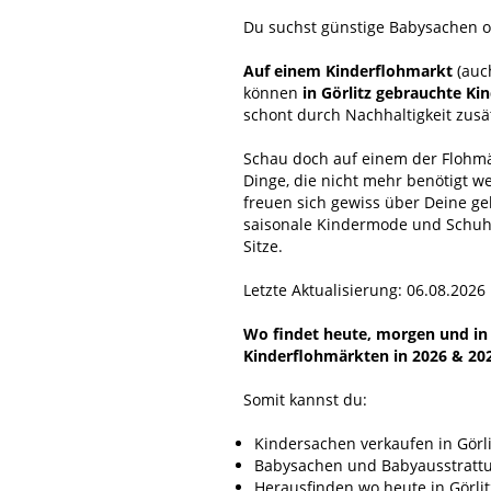
Du suchst günstige Babysachen od
Auf einem Kinderflohmarkt
(auc
können
in Görlitz gebrauchte K
schont durch Nachhaltigkeit zus
Schau doch auf einem der Flohmär
Dinge, die nicht mehr benötigt w
freuen sich gewiss über Deine g
saisonale Kindermode und Schuhe
Sitze.
Letzte Aktualisierung: 06.08.2026
Wo findet heute, morgen und in n
Kinderflohmärkten in 2026 & 20
Somit kannst du:
Kindersachen verkaufen in Görli
Babysachen und Babyausstrattun
Herausfinden wo heute in Görlitz