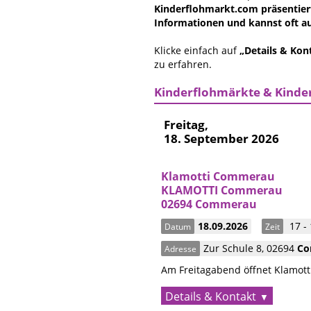
Kinderflohmarkt.com präsentiert
Informationen und kannst oft au
Klicke einfach auf
„Details & Kon
zu erfahren.
Kinderflohmärkte & Kinde
Freitag,
18. September 2026
Klamotti Commerau
KLAMOTTI Commerau
02694 Commerau
18.09.2026
17 -
Datum
Zeit
Zur Schule 8
,
02694
Co
Adresse
Am Freitagabend öffnet Klamotti
Details & Kontakt