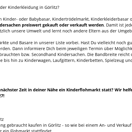
er Kinderkleidung in Görlitz?
h Kinder- oder Babybasar, Kindertrödelmarkt, Kinderkleiderbasar 
indersachen preiswert gekauft oder verkauft werden
. Damit ist j
ätzlich unsere Umwelt und lernt noch andere Eltern aus der Umge
kte und Basare in unserer Liste vorbei. Hast Du vielleicht noch g
erden. Dann informiere Dich beim jeweiligen Termin über Möglichk
ebrauchten bzw. Secondhand Kindersachen. Die Bandbreite reich
 bis hin zu Kinderwagen, Laufgittern, Kinderbetten, Spielzeug un
ächster Zeit in deiner Nähe ein Kinderflohmarkt statt? Wir helf
27!
tz
g gebraucht kaufen in Görlitz - so wie bei einem An- und Verka
 ein Flohmarkt stattfindet