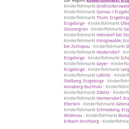
Zur Region
Kinderflohmarkt Erzg
Kinderflohmarkt
Großrückerswal
Kinderflohmarkt
Gornau / Erzgeb
Kinderflohmarkt
Thum, Erzgebirg
Erzgebirge
·
Kinderflohmarkt
Olb
Stützengrün
·
Kinderflohmarkt
Se
Kinderflohmarkt
Hohndorf bei Sto
Kinderflohmarkt
Königswalde, Erz
bei Zschopau
·
Kinderflohmarkt
St
Kinderflohmarkt
Heidersdorf
·
Ki
Erzgebirge
·
Kinderflohmarkt
Sche
Kinderflohmarkt
Geyer
·
Kinderfl
Erzgebirge
·
Kinderflohmarkt
Leng
Kinderflohmarkt
Lößnitz
·
Kinderf
Stollberg, Erzgebirge
·
Kinderfloh
Annaberg-Buchholz
·
Kinderflohm
Kinderflohmarkt
Zöblitz
·
Kinderf
Kinderflohmarkt
Hormersdorf, Er
Elterlein
·
Kinderflohmarkt
Gelena
Kinderflohmarkt
Schneeberg, Erz
Mildenau
·
Kinderflohmarkt
Bock
Erlbach-Kirchberg
·
Kinderflohma