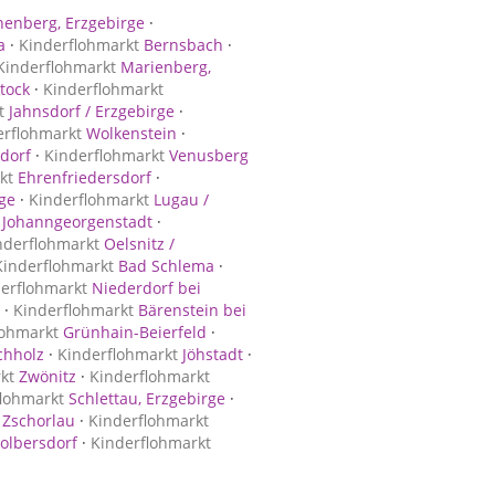
enberg, Erzgebirge
·
a
·
Kinderflohmarkt
Bernsbach
·
Kinderflohmarkt
Marienberg,
tock
·
Kinderflohmarkt
t
Jahnsdorf / Erzgebirge
·
erflohmarkt
Wolkenstein
·
dorf
·
Kinderflohmarkt
Venusberg
kt
Ehrenfriedersdorf
·
ge
·
Kinderflohmarkt
Lugau /
Johanngeorgenstadt
·
nderflohmarkt
Oelsnitz /
Kinderflohmarkt
Bad Schlema
·
erflohmarkt
Niederdorf bei
·
Kinderflohmarkt
Bärenstein bei
lohmarkt
Grünhain-Beierfeld
·
hholz
·
Kinderflohmarkt
Jöhstadt
·
kt
Zwönitz
·
Kinderflohmarkt
lohmarkt
Schlettau, Erzgebirge
·
Zschorlau
·
Kinderflohmarkt
olbersdorf
·
Kinderflohmarkt