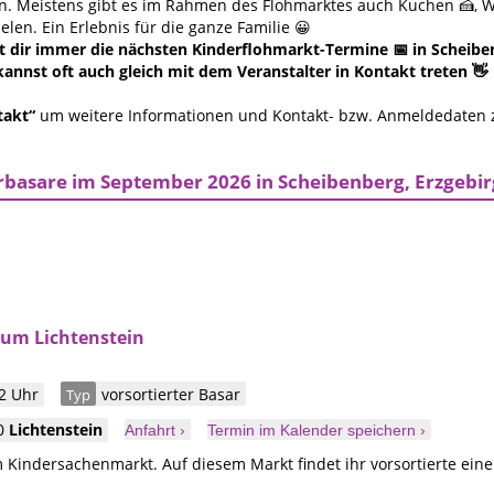
en. Meistens gibt es im Rahmen des Flohmarktes auch Kuchen 🍰, W
len. Ein Erlebnis für die ganze Familie 😀
 dir immer die nächsten Kinderflohmarkt-Termine 📅 in Scheibenb
annst oft auch gleich mit dem Veranstalter in Kontakt treten 👋
takt“
um weitere Informationen und Kontakt- bzw. Anmeldedaten
basare im September 2026 in Scheibenberg, Erzgebi
rum Lichtenstein
2 Uhr
vorsortierter Basar
Typ
0
Lichtenstein
Anfahrt ›
Termin im Kalender speichern ›
 Kindersachenmarkt. Auf diesem Markt findet ihr vorsortierte ein