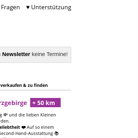
 Fragen
♥ Unterstützung
m
Newsletter
keine Termine!
 verkaufen & zu finden
rzgebirge
g 💸 und die lieben Kleinen
rden.
liebtheit ❤️
Auf so einem
e Second-Hand-Ausstattung 📚