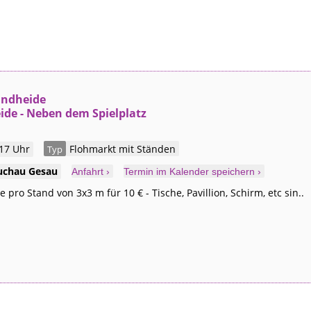
andheide
ide - Neben dem Spielplatz
 17 Uhr
Flohmarkt mit Ständen
Typ
uchau
Gesau
Anfahrt ›
Termin im Kalender speichern ›
 pro Stand von 3x3 m für 10 € - Tische, Pavillion, Schirm, etc sin..