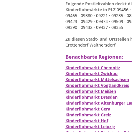
Folgende Postleitzahlen deckt di
Kinderflohmärkte in PLZ
09456 ·
09465 ·
09380 ·
09221 ·
09235 ·
08
09423 ·
09429 ·
09474 ·
09509 ·
09
09390 ·
09432 ·
09437 ·
08355
Zu diesen Stadt- und Ortsteilen 
Crottendorf Walthersdorf
Benachbarte Regionen:
Kinderflohmarkt Chemnitz
Kinderflohmarkt Zwickau
Kinderflohmarkt Mittelsachsen
Kinderflohmarkt Vogtlandkreis
Kinderflohmarkt Meißen
Kinderflohmarkt Dresden
Kinderflohmarkt Altenburger La
Kinderflohmarkt Gera
Kinderflohmarkt Greiz
Kinderflohmarkt Hof
Kinderflohmarkt Leipzig