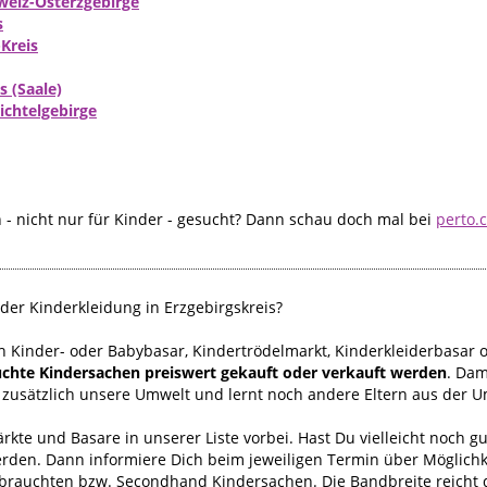
weiz-Osterzgebirge
s
Kreis
 (Saale)
ichtelgebirge
- nicht nur für Kinder - gesucht? Dann schau doch mal bei
perto.
er Kinderkleidung in Erzgebirgskreis?
h Kinder- oder Babybasar, Kindertrödelmarkt, Kinderkleiderbasar 
auchte Kindersachen preiswert gekauft oder verkauft werden
. Dam
 zusätzlich unsere Umwelt und lernt noch andere Eltern aus der
kte und Basare in unserer Liste vorbei. Hast Du vielleicht noch g
erden. Dann informiere Dich beim jeweiligen Termin über Möglichk
ebrauchten bzw. Secondhand Kindersachen. Die Bandbreite reich