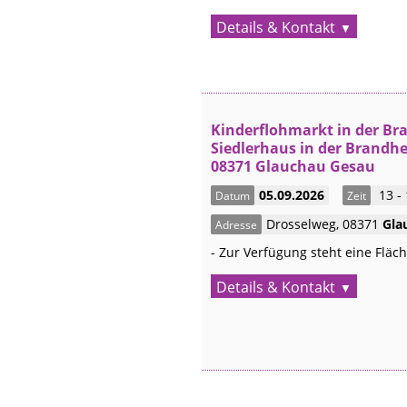
Details & Kontakt
Kinderflohmarkt in der Br
Siedlerhaus in der Brandhe
08371 Glauchau Gesau
05.09.2026
13 -
Datum
Zeit
Drosselweg
,
08371
Gla
Adresse
- Zur Verfügung steht eine Fläche
Details & Kontakt