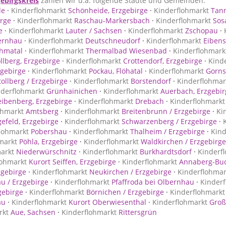
ebirgskreis
zählen wir u.a. folgende Städte und Gemeinden:
de
·
Kinderflohmarkt
Schönheide, Erzgebirge
·
Kinderflohmarkt
Tann
irge
·
Kinderflohmarkt
Raschau-Markersbach
·
Kinderflohmarkt
Sos
e
·
Kinderflohmarkt
Lauter / Sachsen
·
Kinderflohmarkt
Zschopau
·
ernhau
·
Kinderflohmarkt
Deutschneudorf
·
Kinderflohmarkt
Eibens
hmatal
·
Kinderflohmarkt
Thermalbad Wiesenbad
·
Kinderflohmark
llberg, Erzgebirge
·
Kinderflohmarkt
Crottendorf, Erzgebirge
·
Kind
gebirge
·
Kinderflohmarkt
Pockau, Flöhatal
·
Kinderflohmarkt
Gorns
ollberg / Erzgebirge
·
Kinderflohmarkt
Borstendorf
·
Kinderflohmar
nderflohmarkt
Grünhainichen
·
Kinderflohmarkt
Auerbach, Erzgebir
ibenberg, Erzgebirge
·
Kinderflohmarkt
Drebach
·
Kinderflohmarkt
ohmarkt
Amtsberg
·
Kinderflohmarkt
Breitenbrunn / Erzgebirge
·
Ki
efeld, Erzgebirge
·
Kinderflohmarkt
Schwarzenberg / Erzgebirge
·
lohmarkt
Pobershau
·
Kinderflohmarkt
Thalheim / Erzgebirge
·
Kind
markt
Pöhla, Erzgebirge
·
Kinderflohmarkt
Waldkirchen / Erzgebirge
arkt
Niederwürschnitz
·
Kinderflohmarkt
Burkhardtsdorf
·
Kinderf
lohmarkt
Kurort Seiffen, Erzgebirge
·
Kinderflohmarkt
Annaberg-Buc
zgebirge
·
Kinderflohmarkt
Neukirchen / Erzgebirge
·
Kinderflohmar
u / Erzgebirge
·
Kinderflohmarkt
Pfaffroda bei Olbernhau
·
Kinderf
gebirge
·
Kinderflohmarkt
Börnichen / Erzgebirge
·
Kinderflohmarkt
au
·
Kinderflohmarkt
Kurort Oberwiesenthal
·
Kinderflohmarkt
Groß
rkt
Aue, Sachsen
·
Kinderflohmarkt
Rittersgrün