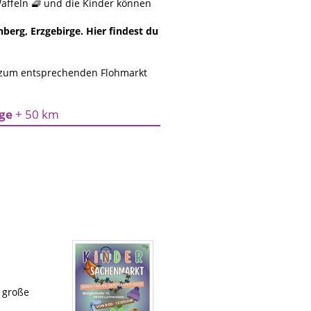
affeln 🧇 und die Kinder können
erg, Erzgebirge. Hier findest du
 zum entsprechenden Flohmarkt
rge
+ 50 km
e große