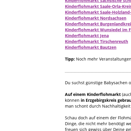
Kinderflohmarkt Sächsische Sch
Kinderflohmarkt Saale-Orla-Krei
Kinderflohmarkt Saale-Holzland-
Kinderflohmarkt Nordsachsen
Kinderflohmarkt Burgenlandkreis
Kinderflohmarkt Wunsiedel im F
Kinderflohmarkt Jena
Kinderflohmarkt Tirschenreuth
Kinderflohmarkt Bautzen
Tipp:
Noch mehr Veranstaltungen 
Du suchst günstige Babysachen od
Auf einem Kinderflohmarkt
(auc
können
in Erzgebirgskreis gebr
man schont durch Nachhaltigkeit
Schau doch auf einem der Flohmär
Dinge, die nicht mehr benötigt w
freuen sich gewiss über Deine g