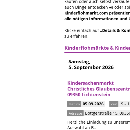
kaufen oder auch selbst verkauf
auch Dinge entdecken 🚜 oder spie
Kinderflohmarkt.com präsentiert
alle nötigen Informationen und k
Klicke einfach auf
„Details & Kon
zu erfahren.
Kinderflohmärkte & Kinder
Samstag,
5. September 2026
Kindersachenmarkt
Christliches Glaubenszent
09350 Lichtenstein
05.09.2026
9 - 1
Datum
Zeit
Böttgerstraße 15
,
0935
Adresse
Herzliche Einladung zu unserem
Auswahl an B..