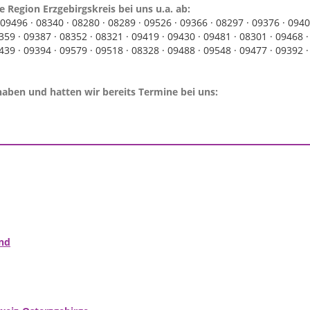
e Region Erzgebirgskreis bei uns u.a. ab:
09496 ·
08340 ·
08280 ·
08289 ·
09526 ·
09366 ·
08297 ·
09376 ·
0940
359 ·
09387 ·
08352 ·
08321 ·
09419 ·
09430 ·
09481 ·
08301 ·
09468 
439 ·
09394 ·
09579 ·
09518 ·
08328 ·
09488 ·
09548 ·
09477 ·
09392 
haben und hatten wir bereits Termine bei uns:
nd