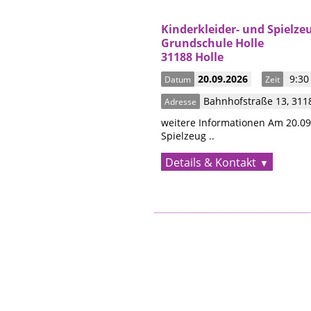
Kinderkleider- und Spielze
Grundschule Holle
31188 Holle
20.09.2026
9:30 
Datum
Zeit
Bahnhofstraße 13
,
311
Adresse
weitere Informationen Am 20.09.
Spielzeug ..
Details & Kontakt