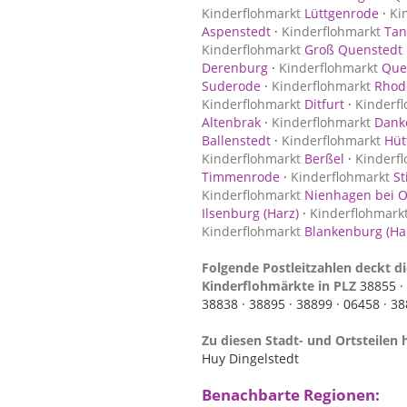
Kinderflohmarkt
Lüttgenrode
·
Ki
Aspenstedt
·
Kinderflohmarkt
Tan
Kinderflohmarkt
Groß Quenstedt
Derenburg
·
Kinderflohmarkt
Que
Suderode
·
Kinderflohmarkt
Rhode
Kinderflohmarkt
Ditfurt
·
Kinderf
Altenbrak
·
Kinderflohmarkt
Danke
Ballenstedt
·
Kinderflohmarkt
Hüt
Kinderflohmarkt
Berßel
·
Kinderf
Timmenrode
·
Kinderflohmarkt
St
Kinderflohmarkt
Nienhagen bei O
Ilsenburg (Harz)
·
Kinderflohmark
Kinderflohmarkt
Blankenburg (Ha
Folgende Postleitzahlen deckt di
Kinderflohmärkte in PLZ
38855 ·
38838 ·
38895 ·
38899 ·
06458 ·
38
Zu diesen Stadt- und Ortsteilen 
Huy Dingelstedt
Benachbarte Regionen: