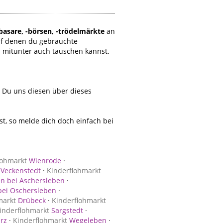
basare, -börsen, -trödelmärkte
an
uf denen du gebrauchte
d mitunter auch tauschen kannst.
t Du uns diesen über dieses
, so melde dich doch einfach bei
lohmarkt
Wienrode
·
Veckenstedt
·
Kinderflohmarkt
n bei Aschersleben
·
ei Oschersleben
·
markt
Drübeck
·
Kinderflohmarkt
inderflohmarkt
Sargstedt
·
rz
·
Kinderflohmarkt
Wegeleben
·