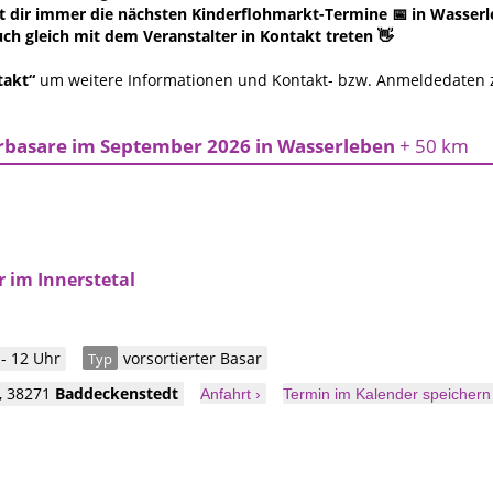
 dir immer die nächsten Kinderflohmarkt-Termine 📅 in Wasserleb
ch gleich mit dem Veranstalter in Kontakt treten 👋
takt“
um weitere Informationen und Kontakt- bzw. Anmeldedaten
rbasare im September 2026 in Wasserleben
+ 50 km
r im Innerstetal
- 12 Uhr
vorsortierter Basar
Typ
,
38271
Baddeckenstedt
Anfahrt ›
Termin im Kalender speichern