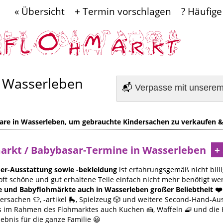
« Übersicht
+ Termin vorschlagen
? Häufige
 Wasserleben
📬
Verpasse mit unsere
are in Wasserleben, um gebrauchte Kindersachen zu verkaufen &
markt / Babybasar-Termine in Wasserleben
er-Ausstattung sowie -bekleidung
ist erfahrungsgemäß nicht billi
oft schöne und gut erhaltene Teile einfach nicht mehr benötigt we
e und Babyflohmärkte auch in Wasserleben großer Beliebtheit ❤️
rsachen 👕, -artikel 🛼, Spielzeug 🎲 und weitere Second-Hand-Au
 es im Rahmen des Flohmarktes auch Kuchen 🍰, Waffeln 🧇 und die
lebnis für die ganze Familie 😀