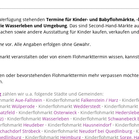
ur Verfügung stehenden
Termine für Kinder- und Babyflohmärkte, -
ie Wasserleben und Umgebung
. Das sind Second-Hand-Märkte a
sachen sowie andere Ausstattung für Kinder kaufen, verkaufen un
ne
vor. Alle Angaben erfolgen ohne Gewähr.
hmarkt veranstalten oder von einem Flohmarkttermin wissen, kanns
n oder bevorstehenden Flohmarkttermin mehr verpassen möchtest
n.
z
zählen wir u.a. folgende Städte und Gemeinden:
ohmarkt
Aue-Fallstein
·
Kinderflohmarkt
Falkenstein / Harz
·
Kinderf
markt
Wülperode
·
Kinderflohmarkt
Wedderstedt
·
Kinderflohmarkt
atzfeld
·
Kinderflohmarkt
Osterwieck
·
Kinderflohmarkt
Hederslebe
z)
·
Kinderflohmarkt
Wasserleben
·
Kinderflohmarkt
Schwanebeck b
rflohmarkt
Heudeber
·
Kinderflohmarkt
Hausneindorf
·
Kinderfloh
chachdorf Ströbeck
·
Kinderflohmarkt
Neudorf bei Quedlinburg
·
K
uedlinburg
·
Kinderflohmarkt
Heimburg
·
Kinderflohmarkt
Sorge, Ha