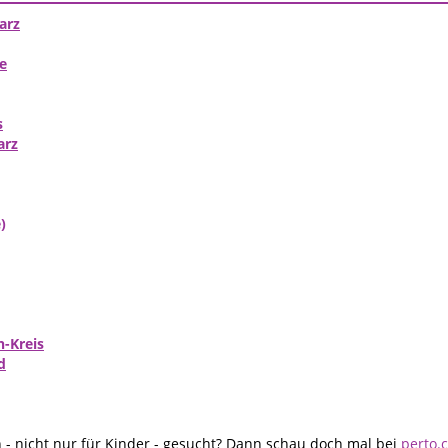
arz
e
s
arz
)
h-Kreis
d
- nicht nur für Kinder - gesucht? Dann schau doch mal bei
perto.