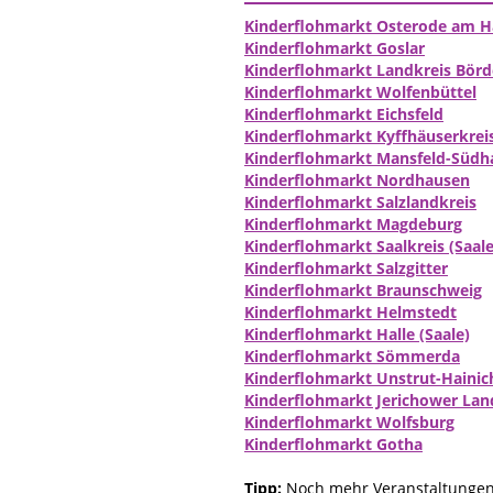
Kinderflohmarkt Osterode am H
Kinderflohmarkt Goslar
Kinderflohmarkt Landkreis Börd
Kinderflohmarkt Wolfenbüttel
Kinderflohmarkt Eichsfeld
Kinderflohmarkt Kyffhäuserkrei
Kinderflohmarkt Mansfeld-Südh
Kinderflohmarkt Nordhausen
Kinderflohmarkt Salzlandkreis
Kinderflohmarkt Magdeburg
Kinderflohmarkt Saalkreis (Saale
Kinderflohmarkt Salzgitter
Kinderflohmarkt Braunschweig
Kinderflohmarkt Helmstedt
Kinderflohmarkt Halle (Saale)
Kinderflohmarkt Sömmerda
Kinderflohmarkt Unstrut-Hainic
Kinderflohmarkt Jerichower Lan
Kinderflohmarkt Wolfsburg
Kinderflohmarkt Gotha
Tipp:
Noch mehr Veranstaltungen 