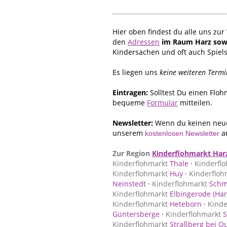
Hier oben findest du alle uns z
den
Adressen
im Raum Harz sow
Kindersachen und oft auch Spiel
Es liegen uns
keine weiteren Termi
Eintragen:
Solltest Du einen Flo
bequeme
Formular
mitteilen.
Newsletter:
Wenn du keinen neue
unserem
a
kostenlosen Newsletter
Zur Region
Kinderflohmarkt Har
Kinderflohmarkt
Thale
·
Kinderfl
Kinderflohmarkt
Huy
·
Kinderfloh
Neinstedt
·
Kinderflohmarkt
Schm
Kinderflohmarkt
Elbingerode (Har
Kinderflohmarkt
Heteborn
·
Kinde
Güntersberge
·
Kinderflohmarkt
S
Kinderflohmarkt
Straßberg bei Q