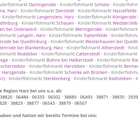
nderflohmarkt
Darlingerode
·
Kinderflohmarkt
Schielo
·
Kinderflohm
ne, Harz
·
Kinderflohmarkt
Danstedt
·
Kinderflohmarkt
Hasselfelde
·
Kinderflohmarkt
Langenstein, Harz
·
Kinderflohmarkt
Königerode 
dlinburg
·
Kinderflohmarkt
Schauen
·
Kinderflohmarkt
Weddersleb
n bei Osterwieck
·
Kinderflohmarkt
Wernigerode
·
Kinderflohmark
lohmarkt
Langeln, Harz
·
Kinderflohmarkt
Siptenfelde
·
Kinderflohm
rode bei Quedlinburg
·
Kinderflohmarkt
Westerhausen bei Quedl
tenrode bei Blankenburg, Harz
·
Kinderflohmarkt
Athenstedt
·
Kind
lohmarkt
Reddeber
·
Kinderflohmarkt
Cattenstedt
·
Kinderflohmarkt
iege
·
Kinderflohmarkt
Bühne bei Halberstadt
·
Kinderflohmarkt
Rie
schersleben
·
Kinderflohmarkt
Harsleben
·
Kinderflohmarkt
Bennec
t
Harzgerode
·
Kinderflohmarkt
Schierke am Brocken
·
Kinderflohm
rz)
·
Kinderflohmarkt
Stecklenberg
·
Kinderflohmarkt
Radisleben
·
K
e Region Harz bei uns u.a. ab:
38820 ·
06484 ·
06333 ·
06502 ·
38889 ·
06493 ·
38871 ·
38835 ·
3939
828 ·
38829 ·
38877 ·
06543 ·
38879 ·
06507
haben und hatten wir bereits Termine bei uns: