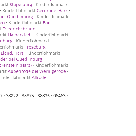
arkt
Stapelburg
·
Kinderflohmarkt
·
Kinderflohmarkt
Gernrode, Harz
·
bei Quedlinburg
·
Kinderflohmarkt
en
·
Kinderflohmarkt
Bad
t
Friedrichsbrunn
·
arkt
Halberstadt
·
Kinderflohmarkt
inburg
·
Kinderflohmarkt
erflohmarkt
Treseburg
·
Elend, Harz
·
Kinderflohmarkt
der bei Quedlinburg
·
kenstein (Harz)
·
Kinderflohmarkt
arkt
Abbenrode bei Wernigerode
·
inderflohmarkt
Allrode
7 ·
38822 ·
38875 ·
38836 ·
06463 ·