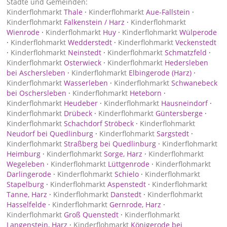
Städte und Gemeinden:
Kinderflohmarkt
Thale
·
Kinderflohmarkt
Aue-Fallstein
·
Kinderflohmarkt
Falkenstein / Harz
·
Kinderflohmarkt
Wienrode
·
Kinderflohmarkt
Huy
·
Kinderflohmarkt
Wülperode
·
Kinderflohmarkt
Wedderstedt
·
Kinderflohmarkt
Veckenstedt
·
Kinderflohmarkt
Neinstedt
·
Kinderflohmarkt
Schmatzfeld
·
Kinderflohmarkt
Osterwieck
·
Kinderflohmarkt
Hedersleben
bei Aschersleben
·
Kinderflohmarkt
Elbingerode (Harz)
·
Kinderflohmarkt
Wasserleben
·
Kinderflohmarkt
Schwanebeck
bei Oschersleben
·
Kinderflohmarkt
Heteborn
·
Kinderflohmarkt
Heudeber
·
Kinderflohmarkt
Hausneindorf
·
Kinderflohmarkt
Drübeck
·
Kinderflohmarkt
Güntersberge
·
Kinderflohmarkt
Schachdorf Ströbeck
·
Kinderflohmarkt
Neudorf bei Quedlinburg
·
Kinderflohmarkt
Sargstedt
·
Kinderflohmarkt
Straßberg bei Quedlinburg
·
Kinderflohmarkt
Heimburg
·
Kinderflohmarkt
Sorge, Harz
·
Kinderflohmarkt
Wegeleben
·
Kinderflohmarkt
Lüttgenrode
·
Kinderflohmarkt
Darlingerode
·
Kinderflohmarkt
Schielo
·
Kinderflohmarkt
Stapelburg
·
Kinderflohmarkt
Aspenstedt
·
Kinderflohmarkt
Tanne, Harz
·
Kinderflohmarkt
Danstedt
·
Kinderflohmarkt
Hasselfelde
·
Kinderflohmarkt
Gernrode, Harz
·
Kinderflohmarkt
Groß Quenstedt
·
Kinderflohmarkt
Langenstein, Harz
·
Kinderflohmarkt
Königerode bei