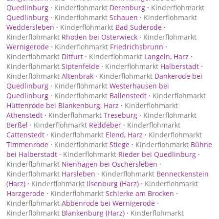
Quedlinburg
·
Kinderflohmarkt
Derenburg
·
Kinderflohmarkt
Quedlinburg
·
Kinderflohmarkt
Schauen
·
Kinderflohmarkt
Weddersleben
·
Kinderflohmarkt
Bad Suderode
·
Kinderflohmarkt
Rhoden bei Osterwieck
·
Kinderflohmarkt
Wernigerode
·
Kinderflohmarkt
Friedrichsbrunn
·
Kinderflohmarkt
Ditfurt
·
Kinderflohmarkt
Langeln, Harz
·
Kinderflohmarkt
Siptenfelde
·
Kinderflohmarkt
Halberstadt
·
Kinderflohmarkt
Altenbrak
·
Kinderflohmarkt
Dankerode bei
Quedlinburg
·
Kinderflohmarkt
Westerhausen bei
Quedlinburg
·
Kinderflohmarkt
Ballenstedt
·
Kinderflohmarkt
Hüttenrode bei Blankenburg, Harz
·
Kinderflohmarkt
Athenstedt
·
Kinderflohmarkt
Treseburg
·
Kinderflohmarkt
Berßel
·
Kinderflohmarkt
Reddeber
·
Kinderflohmarkt
Cattenstedt
·
Kinderflohmarkt
Elend, Harz
·
Kinderflohmarkt
Timmenrode
·
Kinderflohmarkt
Stiege
·
Kinderflohmarkt
Bühne
bei Halberstadt
·
Kinderflohmarkt
Rieder bei Quedlinburg
·
Kinderflohmarkt
Nienhagen bei Oschersleben
·
Kinderflohmarkt
Harsleben
·
Kinderflohmarkt
Benneckenstein
(Harz)
·
Kinderflohmarkt
Ilsenburg (Harz)
·
Kinderflohmarkt
Harzgerode
·
Kinderflohmarkt
Schierke am Brocken
·
Kinderflohmarkt
Abbenrode bei Wernigerode
·
Kinderflohmarkt
Blankenburg (Harz)
·
Kinderflohmarkt