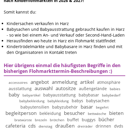
nach Kinderflohmärkten in 2026 & 2027!
Somit kannst du:
Kindersachen verkaufen in Harz
Babysachen und Babyausstrattung gebraucht kaufen in Harz
- so wie bei einem An- und Verkauf oder Second-Hand-Laden
Herausfinden wo heute in Harz ein Flohmarkt stattfindet
Kindertrödelmärkte und Babybasare in Harz finden und mit
den Organisatoren in Kontakt treten
Hier übrigens einmal die häufigsten Begriffe in den
bisherigen Flohmarkttermin-Beschreibungen :)
angebot
anmeldung
artikel
atmosphäre
accessoires
auswahl
autositze
ausstattung
außengelände
babies
baby
babyausstattung
babybasar
babyartikel
babybedarf
babys
babysachen
babybekleidung
babykleidung
basar
babyutensilien
babyzubehör
begehrt
begleitperson
besucher
bieten
bekleidung
bettwäsche
bücher
buffet
buggys
bratwürste
brezeln
brötchen
cafeteria
cds
draußen
drinnen
dvds
dienstag
dreiräder