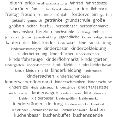
eltern
erlös
fahrrad
fahrradsitze
erstlingsausstattung
fahrräder
finden
familie
flohmarkt
faschingskostüme
freitag
freuen
förderverein
freunde
frühjahr
garten
getränke
grundschule
größe
gekauft
gemütlich
größen
herbst
helfer
herbstbasar
herbstflohmarkt
herzlich
herzenslust
hochstühle
imbiss
hüpfburg
jugendliche
jahreszeit
januar
jugendkleidung
kaffee
kaltgetränke
kaufen
kinder
kids
kind
kinderausstattung
kinderartikel
kinderbasar
kinderbekleidung
kinderausstattungen
kinderbetreuung
kinderbücher
kinderfahrräder
kinderfahrzeuge
kinderflohmarkt
kindergarten
kinderkleider
kinderkleiderbasar
kindergärten
kinderklamotten
kinderkleidung
kinderkleidermarkt
kindermöbel
kindersachen
kindersachenbasar
kindersachenflohmarkt
kinderschminken
kinderschuhe
kindersitze
kindertagesstätte
kinderspielzeug
kinderstände
kinderwagen
kita
kindertaschen
kinderzimmer
klamotten
kleiderbasar
kleider
kleidergrößen
kleidermarkt
kleiderständer
kleidung
kleidungsstücke
kleinkind
kuchen
kleinkinder
kommissionsbasar
kommissionsware
kuchenbasar
kuchenbuffet
kuchenspende