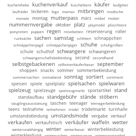
kuchenverkauf
käufer
kuchentheke
kuscheltiere
laufgitter
mitbringen
leckeren
laufräder
lego
mamas
modische
mutterpass
montag
märz
monate
möbel
mütter
nummernvergabe
platz
oktober
playmobil
plüschtiere
regen
reservierung
roller
ponyreiten
puppen
reisebetten
sachen
samstag
schnäppchen
rucksäcke
schlitten
schuhe
schnäppchenjagd
schnäppchenjäger
schuhgrößen
schwangere
schule
schulhof
schwangeren
second
schwangerschaftsbekleidung
secondhand
selbstgebackenen
september
selbstverkäuferbasar
shoppen
snacks
sommer
sommerbekleidung
sonntag
sortiert
sommersachen
sonnabend
sortiment
spielsachen
spielwaren
speisen
spiele
spielplatz
spielzeug
stand
spielzeuge
sportartikel
spielzeugmarkt
standgebühr
stände
stöbern
standaufbau
taschen
teenager
säuglingsausstattung
teenagerbekleidung
teens
teilnahme
trödelmarkt
turnhalle
teilnehmen
trödel
umstandsmode
umstandskleidung
vergabe
verkauf
verkaufen
verkäufer
waffeln
wetter
verkaufstisch
winter
winterbekleidung
wetterunabhängig
winterbasar
winterkleidung
wintersachen
wintersaison
wintersportartikel