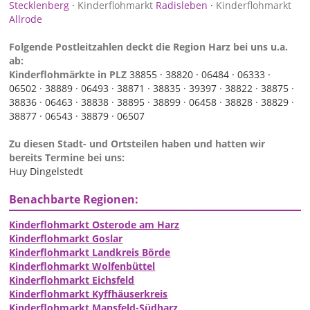
Stecklenberg
·
Kinderflohmarkt
Radisleben
·
Kinderflohmarkt
Allrode
Folgende Postleitzahlen deckt die Region Harz bei uns u.a.
ab:
Kinderflohmärkte in PLZ
38855 ·
38820 ·
06484 ·
06333 ·
06502 ·
38889 ·
06493 ·
38871 ·
38835 ·
39397 ·
38822 ·
38875 ·
38836 ·
06463 ·
38838 ·
38895 ·
38899 ·
06458 ·
38828 ·
38829 ·
38877 ·
06543 ·
38879 ·
06507
Zu diesen Stadt- und Ortsteilen haben und hatten wir
bereits Termine bei uns:
Huy Dingelstedt
Benachbarte Regionen:
Kinderflohmarkt Osterode am Harz
Kinderflohmarkt Goslar
Kinderflohmarkt Landkreis Börde
Kinderflohmarkt Wolfenbüttel
Kinderflohmarkt Eichsfeld
Kinderflohmarkt Kyffhäuserkreis
Kinderflohmarkt Mansfeld-Südharz