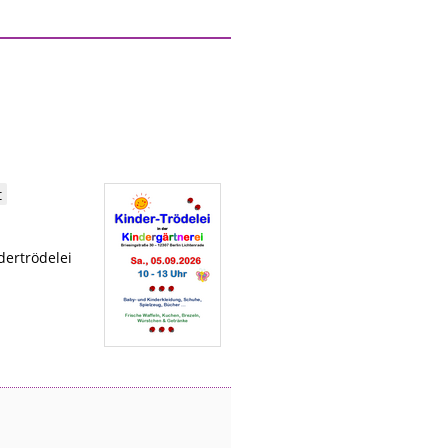
t
dertrödelei