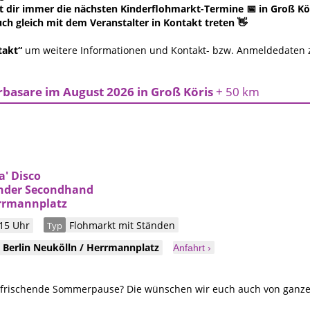
 dir immer die nächsten Kinderflohmarkt-Termine 📅 in Groß Köri
ch gleich mit dem Veranstalter in Kontakt treten 👋
takt“
um weitere Informationen und Kontakt- bzw. Anmeldedaten
basare im August 2026 in Groß Köris
+ 50 km
a' Disco
inder Secondhand
errmannplatz
 15 Uhr
Flohmarkt mit Ständen
Typ
3
Berlin
Neukölln / Herrmannplatz
Anfahrt ›
erfrischende Sommerpause? Die wünschen wir euch auch von ganze