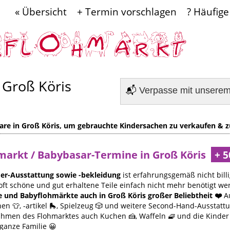
« Übersicht
+ Termin vorschlagen
? Häufige
 Groß Köris
📬
Verpasse mit unsere
d
are in Groß Köris, um gebrauchte Kindersachen zu verkaufen & z
hmarkt / Babybasar-Termine in Groß Köris
er-Ausstattung sowie -bekleidung
ist erfahrungsgemäß nicht billi
oft schöne und gut erhaltene Teile einfach nicht mehr benötigt we
e und Babyflohmärkte auch in Groß Köris großer Beliebtheit ❤️
Au
n 👕, -artikel 🛼, Spielzeug 🎲 und weitere Second-Hand-Ausstatt
Rahmen des Flohmarktes auch Kuchen 🍰, Waffeln 🧇 und die Kinde
 ganze Familie 😀