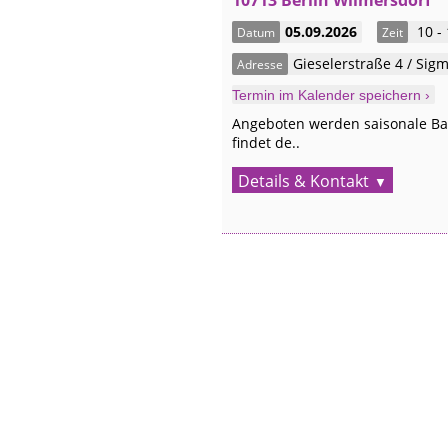
10713 Berlin Wilmersdorf
05.09.2026
10 -
Datum
Zeit
Gieselerstraße 4 / Sig
Adresse
Termin im Kalender speichern ›
Angeboten werden saisonale Ba
findet de..
Details & Kontakt