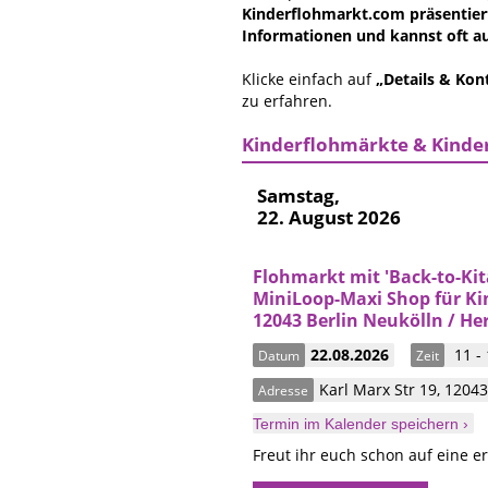
Kinderflohmarkt.com präsentiert
Informationen und kannst oft au
Klicke einfach auf
„Details & Kon
zu erfahren.
Kinderflohmärkte & Kinder
Samstag,
22. August 2026
Flohmarkt mit 'Back-to-Kit
MiniLoop-Maxi Shop für K
12043 Berlin Neukölln / H
22.08.2026
11 -
Datum
Zeit
Karl Marx Str 19
,
1204
Adresse
Termin im Kalender speichern ›
Freut ihr euch schon auf eine 