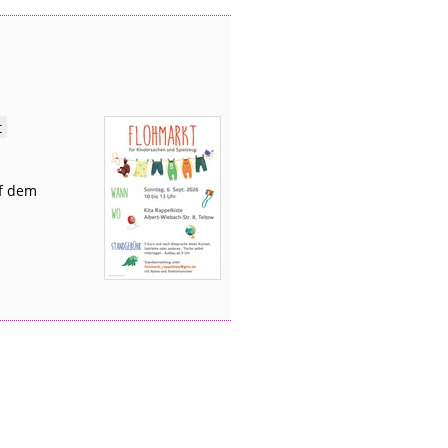
t
uf dem