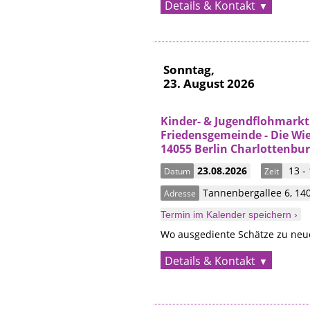
Details & Kontakt
Sonntag,
23. August 2026
Kinder- & Jugendflohmarkt
Friedensgemeinde - Die Wie
14055 Berlin Charlottenbu
23.08.2026
13 -
Datum
Zeit
Tannenbergallee 6
,
14
Adresse
Termin im Kalender speichern ›
Wo ausgediente Schätze zu neue
Details & Kontakt