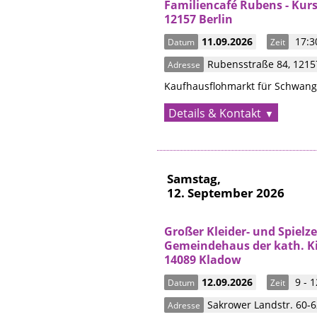
Familiencafé Rubens - Kur
12157 Berlin
11.09.2026
17:30
Datum
Zeit
Rubensstraße 84
,
121
Adresse
Kaufhausflohmarkt für Schwang
Details & Kontakt
Samstag,
12. September 2026
Großer Kleider- und Spiel
Gemeindehaus der kath. K
14089 Kladow
12.09.2026
9 - 1
Datum
Zeit
Sakrower Landstr. 60-6
Adresse