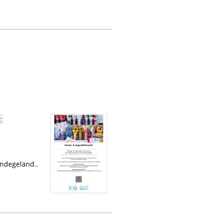
t
indegeländ..