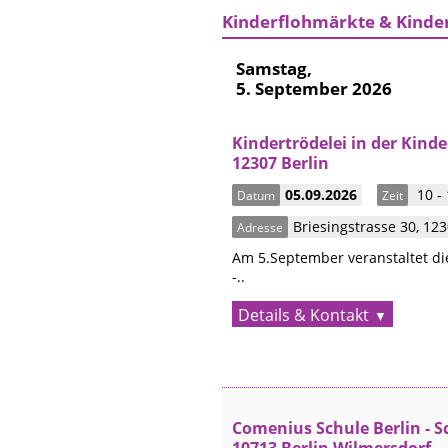
Kinderflohmärkte & Kinde
Samstag,
5. September 2026
Kindertrödelei in der Kinde
12307 Berlin
05.09.2026
10 -
Datum
Zeit
Briesingstrasse 30
,
12
Adresse
Am 5.September veranstaltet die
-..
Details & Kontakt
Comenius Schule Berlin - 