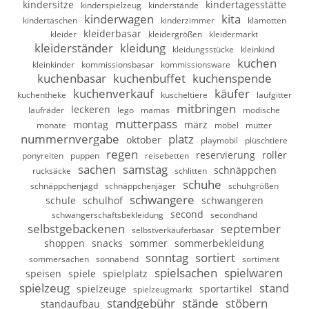
kindersitze
kindertagesstätte
kinderspielzeug
kinderstände
kinderwagen
kita
kindertaschen
kinderzimmer
klamotten
kleiderbasar
kleider
kleidergrößen
kleidermarkt
kleiderständer
kleidung
kleidungsstücke
kleinkind
kuchen
kleinkinder
kommissionsbasar
kommissionsware
kuchenbasar
kuchenbuffet
kuchenspende
kuchenverkauf
käufer
kuchentheke
kuscheltiere
laufgitter
mitbringen
leckeren
laufräder
lego
mamas
modische
mutterpass
montag
märz
monate
möbel
mütter
nummernvergabe
platz
oktober
playmobil
plüschtiere
regen
reservierung
roller
ponyreiten
puppen
reisebetten
sachen
samstag
schnäppchen
rucksäcke
schlitten
schuhe
schnäppchenjagd
schnäppchenjäger
schuhgrößen
schwangere
schule
schulhof
schwangeren
second
schwangerschaftsbekleidung
secondhand
selbstgebackenen
september
selbstverkäuferbasar
shoppen
snacks
sommer
sommerbekleidung
sonntag
sortiert
sommersachen
sonnabend
sortiment
spielsachen
spielwaren
speisen
spiele
spielplatz
spielzeug
stand
spielzeuge
sportartikel
spielzeugmarkt
standgebühr
stände
stöbern
standaufbau