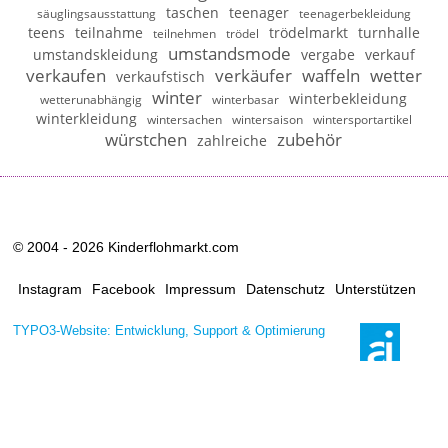
taschen
teenager
säuglingsausstattung
teenagerbekleidung
teens
teilnahme
trödelmarkt
turnhalle
teilnehmen
trödel
umstandsmode
umstandskleidung
vergabe
verkauf
verkaufen
verkäufer
waffeln
wetter
verkaufstisch
winter
winterbekleidung
wetterunabhängig
winterbasar
winterkleidung
wintersachen
wintersaison
wintersportartikel
würstchen
zubehör
zahlreiche
© 2004 - 2026 Kinderflohmarkt.com
Instagram
Facebook
Impressum
Datenschutz
Unterstützen
TYPO3-Website: Entwicklung, Support & Optimierung