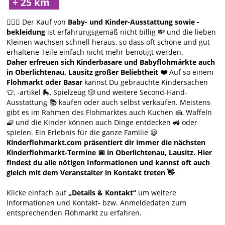
🙋🏻‍♀️ Der Kauf von
Baby- und Kinder-Ausstattung sowie -
bekleidung
ist erfahrungsgemäß nicht billig 💸 und die lieben
Kleinen wachsen schnell heraus, so dass oft schöne und gut
erhaltene Teile einfach nicht mehr benötigt werden.
Daher erfreuen sich Kinderbasare und Babyflohmärkte auch
in Oberlichtenau, Lausitz großer Beliebtheit ❤️
Auf so einem
Flohmarkt oder Basar
kannst Du gebrauchte Kindersachen
👕, -artikel 🛼, Spielzeug 🎲 und weitere Second-Hand-
Ausstattung 📚 kaufen oder auch selbst verkaufen. Meistens
gibt es im Rahmen des Flohmarktes auch Kuchen 🍰, Waffeln
🧇 und die Kinder können auch Dinge entdecken 🚜 oder
spielen. Ein Erlebnis für die ganze Familie 😀
Kinderflohmarkt.com präsentiert dir immer die nächsten
Kinderflohmarkt-Termine 📅 in Oberlichtenau, Lausitz. Hier
findest du alle nötigen Informationen und kannst oft auch
gleich mit dem Veranstalter in Kontakt treten 👋
Klicke einfach auf
„Details & Kontakt“
um weitere
Informationen und Kontakt- bzw. Anmeldedaten zum
entsprechenden Flohmarkt zu erfahren.