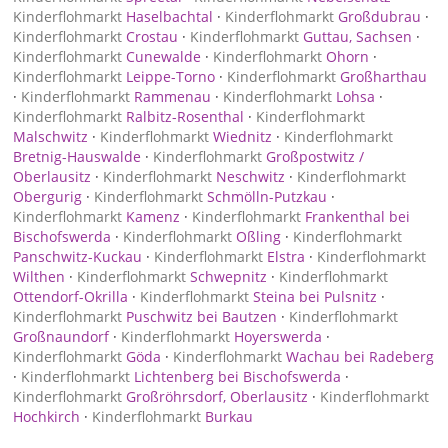
Kinderflohmarkt
Haselbachtal
·
Kinderflohmarkt
Großdubrau
·
Kinderflohmarkt
Crostau
·
Kinderflohmarkt
Guttau, Sachsen
·
Kinderflohmarkt
Cunewalde
·
Kinderflohmarkt
Ohorn
·
Kinderflohmarkt
Leippe-Torno
·
Kinderflohmarkt
Großharthau
·
Kinderflohmarkt
Rammenau
·
Kinderflohmarkt
Lohsa
·
Kinderflohmarkt
Ralbitz-Rosenthal
·
Kinderflohmarkt
Malschwitz
·
Kinderflohmarkt
Wiednitz
·
Kinderflohmarkt
Bretnig-Hauswalde
·
Kinderflohmarkt
Großpostwitz /
Oberlausitz
·
Kinderflohmarkt
Neschwitz
·
Kinderflohmarkt
Obergurig
·
Kinderflohmarkt
Schmölln-Putzkau
·
Kinderflohmarkt
Kamenz
·
Kinderflohmarkt
Frankenthal bei
Bischofswerda
·
Kinderflohmarkt
Oßling
·
Kinderflohmarkt
Panschwitz-Kuckau
·
Kinderflohmarkt
Elstra
·
Kinderflohmarkt
Wilthen
·
Kinderflohmarkt
Schwepnitz
·
Kinderflohmarkt
Ottendorf-Okrilla
·
Kinderflohmarkt
Steina bei Pulsnitz
·
Kinderflohmarkt
Puschwitz bei Bautzen
·
Kinderflohmarkt
Großnaundorf
·
Kinderflohmarkt
Hoyerswerda
·
Kinderflohmarkt
Göda
·
Kinderflohmarkt
Wachau bei Radeberg
·
Kinderflohmarkt
Lichtenberg bei Bischofswerda
·
Kinderflohmarkt
Großröhrsdorf, Oberlausitz
·
Kinderflohmarkt
Hochkirch
·
Kinderflohmarkt
Burkau