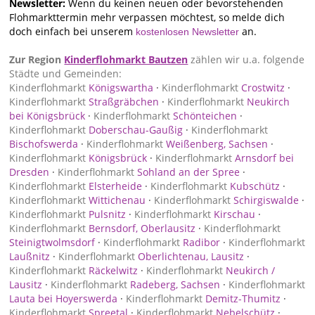
Newsletter:
Wenn du keinen neuen oder bevorstehenden
Flohmarkttermin mehr verpassen möchtest, so melde dich
doch einfach bei unserem
an.
kostenlosen Newsletter
Zur Region
Kinderflohmarkt Bautzen
zählen wir u.a. folgende
Städte und Gemeinden:
Kinderflohmarkt
Königswartha
·
Kinderflohmarkt
Crostwitz
·
Kinderflohmarkt
Straßgräbchen
·
Kinderflohmarkt
Neukirch
bei Königsbrück
·
Kinderflohmarkt
Schönteichen
·
Kinderflohmarkt
Doberschau-Gaußig
·
Kinderflohmarkt
Bischofswerda
·
Kinderflohmarkt
Weißenberg, Sachsen
·
Kinderflohmarkt
Königsbrück
·
Kinderflohmarkt
Arnsdorf bei
Dresden
·
Kinderflohmarkt
Sohland an der Spree
·
Kinderflohmarkt
Elsterheide
·
Kinderflohmarkt
Kubschütz
·
Kinderflohmarkt
Wittichenau
·
Kinderflohmarkt
Schirgiswalde
·
Kinderflohmarkt
Pulsnitz
·
Kinderflohmarkt
Kirschau
·
Kinderflohmarkt
Bernsdorf, Oberlausitz
·
Kinderflohmarkt
Steinigtwolmsdorf
·
Kinderflohmarkt
Radibor
·
Kinderflohmarkt
Laußnitz
·
Kinderflohmarkt
Oberlichtenau, Lausitz
·
Kinderflohmarkt
Räckelwitz
·
Kinderflohmarkt
Neukirch /
Lausitz
·
Kinderflohmarkt
Radeberg, Sachsen
·
Kinderflohmarkt
Lauta bei Hoyerswerda
·
Kinderflohmarkt
Demitz-Thumitz
·
Kinderflohmarkt
Spreetal
·
Kinderflohmarkt
Nebelschütz
·