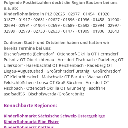
Folgende Postleitzahlen deckt die Region Bautzen bei uns
u.a. ab:
Kinderflohmärkte in PLZ
02625 ·
02977 ·
01454 ·
01920 ·
01877 ·
01917 ·
02681 ·
02627 ·
01896 ·
01936 ·
01458 ·
01900 ·
02694 ·
02991 ·
01904 ·
02699 ·
02689 ·
02692 ·
02994 ·
02997 ·
02999 ·
02979 ·
02733 ·
02633 ·
01477 ·
01909 ·
01906 ·
02643
Zu diesen Stadt- und Ortsteilen haben und hatten wir
bereits Termine bei uns:
Bischofswerda (Belmsdorf
·
Ottendorf-Okrilla OT Hermsdorf
·
Pulsnitz OT Oberlichtenau
·
Arnsdorf Fischbach
·
Radeberg OT
Ullersdorf
·
Haselbachtal OT Reichenbach
·
Radeberg OT
Liegau-Augustusbad
·
Großröhrsdorf Bretnig
·
Großröhrsdorf
OT Kleinröhrsdorf
·
Malschwitz OT Baruth
·
Wachau OT
Feldschlößchen
·
Lohsa OT Groß Särchen
·
Arnsdorf OT
Fischbach
·
Ottendorf-Okrilla OT Grünberg
·
asdffs44
asdfsadf55
·
Bischofswerda (Großdrebnitz
Benachbarte Regionen:
Kinderflohmarkt Sächsische Schweiz-Osterzgebirge
Kinderflohmarkt Elbe-Elster
Kinderflohmarkt Cottbus