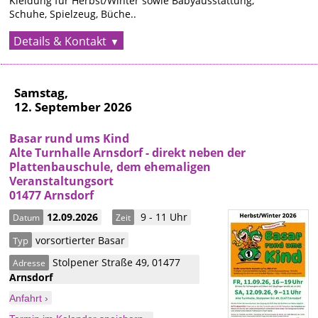
Kleidung für Herbst/Winter sowie Babyausstattung,
Schuhe, Spielzeug, Büche..
Details & Kontakt
Samstag,
12. September 2026
Basar rund ums Kind
Alte Turnhalle Arnsdorf - direkt neben der
Plattenbauschule, dem ehemaligen
Veranstaltungsort
01477 Arnsdorf
12.09.2026
9 - 11 Uhr
Datum
Zeit
vorsortierter Basar
Typ
Stolpener Straße 49
,
01477
Adresse
Arnsdorf
Anfahrt ›