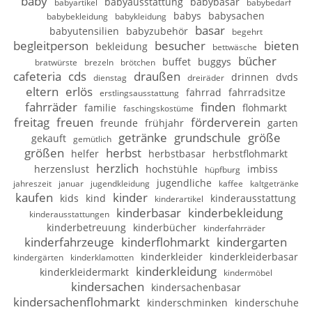
baby
babyausstattung
babybasar
babyartikel
babybedarf
babys
babysachen
babybekleidung
babykleidung
basar
babyutensilien
babyzubehör
begehrt
begleitperson
besucher
bieten
bekleidung
bettwäsche
bücher
buffet
buggys
bratwürste
brezeln
brötchen
cafeteria
cds
draußen
drinnen
dvds
dienstag
dreiräder
eltern
erlös
fahrrad
fahrradsitze
erstlingsausstattung
fahrräder
finden
familie
flohmarkt
faschingskostüme
freitag
freuen
förderverein
freunde
frühjahr
garten
getränke
grundschule
größe
gekauft
gemütlich
größen
herbst
helfer
herbstbasar
herbstflohmarkt
herzlich
herzenslust
hochstühle
imbiss
hüpfburg
jugendliche
jahreszeit
januar
jugendkleidung
kaffee
kaltgetränke
kaufen
kinder
kids
kind
kinderausstattung
kinderartikel
kinderbasar
kinderbekleidung
kinderausstattungen
kinderbetreuung
kinderbücher
kinderfahrräder
kinderfahrzeuge
kinderflohmarkt
kindergarten
kinderkleider
kinderkleiderbasar
kindergärten
kinderklamotten
kinderkleidung
kinderkleidermarkt
kindermöbel
kindersachen
kindersachenbasar
kindersachenflohmarkt
kinderschminken
kinderschuhe