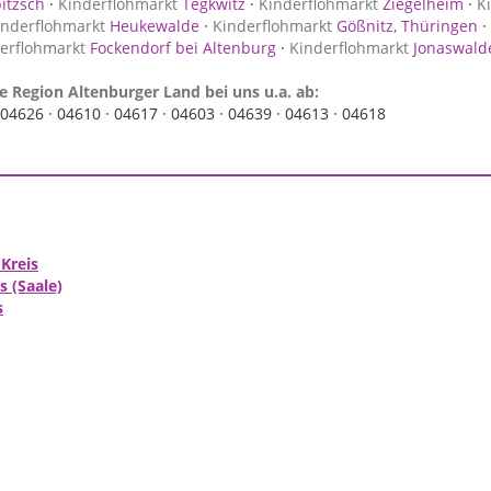
itzsch
·
Kinderflohmarkt
Tegkwitz
·
Kinderflohmarkt
Ziegelheim
·
K
inderflohmarkt
Heukewalde
·
Kinderflohmarkt
Gößnitz, Thüringen
·
erflohmarkt
Fockendorf bei Altenburg
·
Kinderflohmarkt
Jonaswald
e Region Altenburger Land bei uns u.a. ab:
04626 ·
04610 ·
04617 ·
04603 ·
04639 ·
04613 ·
04618
Kreis
 (Saale)
s