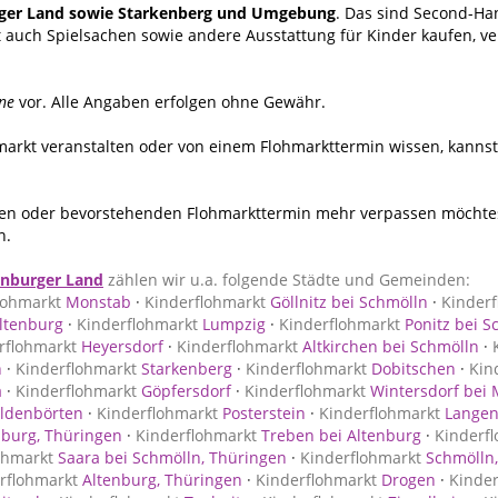
ger Land sowie Starkenberg und Umgebung
. Das sind Second-H
 auch Spielsachen sowie andere Ausstattung für Kinder kaufen, v
ne
vor. Alle Angaben erfolgen ohne Gewähr.
hmarkt veranstalten oder von einem Flohmarkttermin wissen, kanns
n oder bevorstehenden Flohmarkttermin mehr verpassen möchtest
n.
enburger Land
zählen wir u.a. folgende Städte und Gemeinden:
lohmarkt
Monstab
·
Kinderflohmarkt
Göllnitz bei Schmölln
·
Kinderf
ltenburg
·
Kinderflohmarkt
Lumpzig
·
Kinderflohmarkt
Ponitz bei S
rflohmarkt
Heyersdorf
·
Kinderflohmarkt
Altkirchen bei Schmölln
·
n
·
Kinderflohmarkt
Starkenberg
·
Kinderflohmarkt
Dobitschen
·
Kin
a
·
Kinderflohmarkt
Göpfersdorf
·
Kinderflohmarkt
Wintersdorf bei 
ldenbörten
·
Kinderflohmarkt
Posterstein
·
Kinderflohmarkt
Langen
nburg, Thüringen
·
Kinderflohmarkt
Treben bei Altenburg
·
Kinderf
ohmarkt
Saara bei Schmölln, Thüringen
·
Kinderflohmarkt
Schmölln,
rflohmarkt
Altenburg, Thüringen
·
Kinderflohmarkt
Drogen
·
Kinder