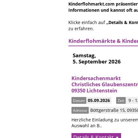
Kinderflohmarkt.com präsentiert
Informationen und kannst oft au
Klicke einfach auf
„Details & Kon
zu erfahren.
Kinderflohmärkte & Kinde
Samstag,
5. September 2026
Kindersachenmarkt
Christliches Glaubenszent
09350 Lichtenstein
05.09.2026
9 - 1
Datum
Zeit
Böttgerstraße 15
,
0935
Adresse
Herzliche Einladung zu unserem
Auswahl an B..
Details & Kontakt