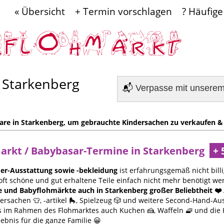
« Übersicht
+ Termin vorschlagen
? Häufige
 Starkenberg
📬
Verpasse mit unsere
are in Starkenberg, um gebrauchte Kindersachen zu verkaufen &
markt / Babybasar-Termine in Starkenberg
er-Ausstattung sowie -bekleidung
ist erfahrungsgemäß nicht billi
oft schöne und gut erhaltene Teile einfach nicht mehr benötigt we
e und Babyflohmärkte auch in Starkenberg großer Beliebtheit ❤️
rsachen 👕, -artikel 🛼, Spielzeug 🎲 und weitere Second-Hand-Au
 es im Rahmen des Flohmarktes auch Kuchen 🍰, Waffeln 🧇 und die
lebnis für die ganze Familie 😀