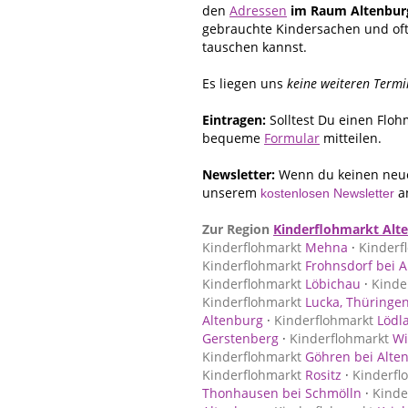
den
Adressen
im Raum Altenbur
gebrauchte Kindersachen und oft
tauschen kannst.
Es liegen uns
keine weiteren Termi
Eintragen:
Solltest Du einen Flo
bequeme
Formular
mitteilen.
Newsletter:
Wenn du keinen neue
unserem
a
kostenlosen Newsletter
Zur Region
Kinderflohmarkt Alt
Kinderflohmarkt
Mehna
·
Kinderf
Kinderflohmarkt
Frohnsdorf bei A
Kinderflohmarkt
Löbichau
·
Kinde
Kinderflohmarkt
Lucka, Thüringe
Altenburg
·
Kinderflohmarkt
Lödl
Gerstenberg
·
Kinderflohmarkt
Wi
Kinderflohmarkt
Göhren bei Alte
Kinderflohmarkt
Rositz
·
Kinderfl
Thonhausen bei Schmölln
·
Kinde