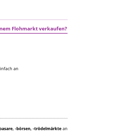
einem Flohmarkt verkaufen?
einfach an
basare, -börsen, -trödelmärkte
an