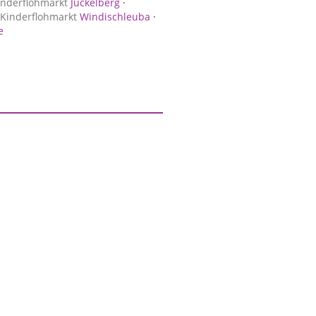
inderflohmarkt
Jückelberg
·
Kinderflohmarkt
Windischleuba
·
e