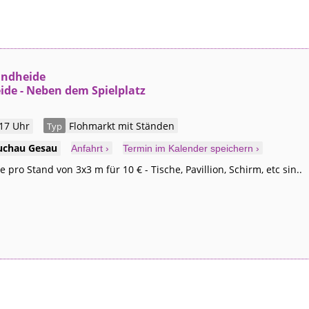
andheide
ide - Neben dem Spielplatz
 17 Uhr
Flohmarkt mit Ständen
Typ
uchau
Gesau
Anfahrt ›
Termin im Kalender speichern ›
 pro Stand von 3x3 m für 10 € - Tische, Pavillion, Schirm, etc sin..