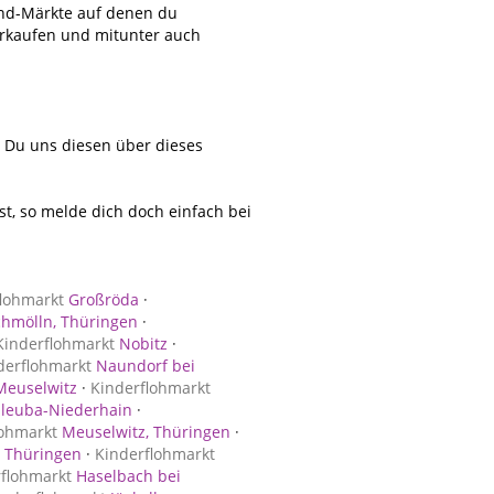
and-Märkte auf denen du
erkaufen und mitunter auch
t Du uns diesen über dieses
, so melde dich doch einfach bei
lohmarkt
Großröda
·
chmölln, Thüringen
·
Kinderflohmarkt
Nobitz
·
derflohmarkt
Naundorf bei
Meuselwitz
·
Kinderflohmarkt
leuba-Niederhain
·
lohmarkt
Meuselwitz, Thüringen
·
 Thüringen
·
Kinderflohmarkt
flohmarkt
Haselbach bei