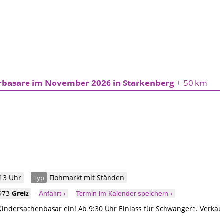
rbasare im November 2026 in Starkenberg
+ 50 km
 13 Uhr
Flohmarkt mit Ständen
Typ
973
Greiz
Anfahrt ›
Termin im Kalender speichern ›
indersachenbasar ein! Ab 9:30 Uhr Einlass für Schwangere. Verkau