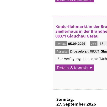
Kinderflohmarkt in der Br
Siedlerhaus in der Brandhe
08371 Glauchau Gesau
05.09.2026
13 -
Datum
Zeit
Drosselweg
,
08371
Gla
Adresse
- Zur Verfügung steht eine Fläche
Details & Kontakt
Sonntag,
27. September 2026