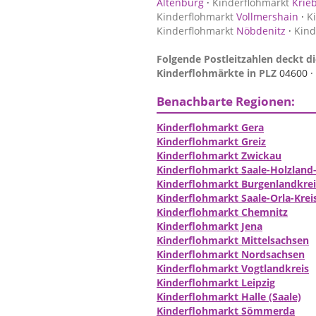
Altenburg
·
Kinderflohmarkt
Krieb
Kinderflohmarkt
Vollmershain
·
K
Kinderflohmarkt
Nöbdenitz
·
Kind
Folgende Postleitzahlen deckt di
Kinderflohmärkte in PLZ
04600 ·
Benachbarte Regionen:
Kinderflohmarkt Gera
Kinderflohmarkt Greiz
Kinderflohmarkt Zwickau
Kinderflohmarkt Saale-Holzland-
Kinderflohmarkt Burgenlandkreis
Kinderflohmarkt Saale-Orla-Krei
Kinderflohmarkt Chemnitz
Kinderflohmarkt Jena
Kinderflohmarkt Mittelsachsen
Kinderflohmarkt Nordsachsen
Kinderflohmarkt Vogtlandkreis
Kinderflohmarkt Leipzig
Kinderflohmarkt Halle (Saale)
Kinderflohmarkt Sömmerda