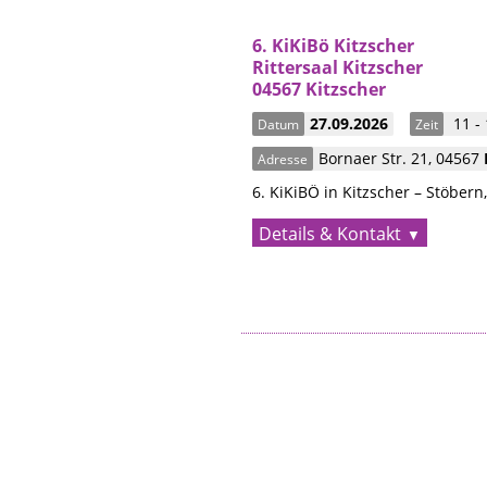
6. KiKiBö Kitzscher
Rittersaal Kitzscher
04567 Kitzscher
27.09.2026
11 -
Datum
Zeit
Bornaer Str. 21
,
04567
Adresse
6. KiKiBÖ in Kitzscher – Stöbern
Details & Kontakt