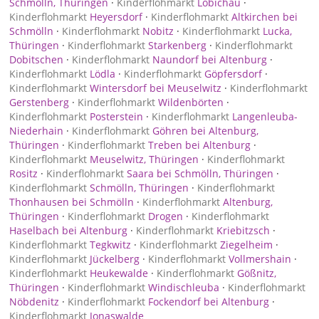
Schmölln, Thüringen
·
Kinderflohmarkt
Löbichau
·
Kinderflohmarkt
Heyersdorf
·
Kinderflohmarkt
Altkirchen bei
Schmölln
·
Kinderflohmarkt
Nobitz
·
Kinderflohmarkt
Lucka,
Thüringen
·
Kinderflohmarkt
Starkenberg
·
Kinderflohmarkt
Dobitschen
·
Kinderflohmarkt
Naundorf bei Altenburg
·
Kinderflohmarkt
Lödla
·
Kinderflohmarkt
Göpfersdorf
·
Kinderflohmarkt
Wintersdorf bei Meuselwitz
·
Kinderflohmarkt
Gerstenberg
·
Kinderflohmarkt
Wildenbörten
·
Kinderflohmarkt
Posterstein
·
Kinderflohmarkt
Langenleuba-
Niederhain
·
Kinderflohmarkt
Göhren bei Altenburg,
Thüringen
·
Kinderflohmarkt
Treben bei Altenburg
·
Kinderflohmarkt
Meuselwitz, Thüringen
·
Kinderflohmarkt
Rositz
·
Kinderflohmarkt
Saara bei Schmölln, Thüringen
·
Kinderflohmarkt
Schmölln, Thüringen
·
Kinderflohmarkt
Thonhausen bei Schmölln
·
Kinderflohmarkt
Altenburg,
Thüringen
·
Kinderflohmarkt
Drogen
·
Kinderflohmarkt
Haselbach bei Altenburg
·
Kinderflohmarkt
Kriebitzsch
·
Kinderflohmarkt
Tegkwitz
·
Kinderflohmarkt
Ziegelheim
·
Kinderflohmarkt
Jückelberg
·
Kinderflohmarkt
Vollmershain
·
Kinderflohmarkt
Heukewalde
·
Kinderflohmarkt
Gößnitz,
Thüringen
·
Kinderflohmarkt
Windischleuba
·
Kinderflohmarkt
Nöbdenitz
·
Kinderflohmarkt
Fockendorf bei Altenburg
·
Kinderflohmarkt
Jonaswalde