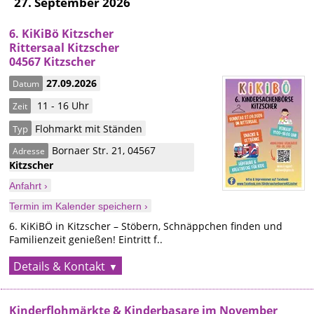
27. September 2026
6. KiKiBö Kitzscher
Rittersaal Kitzscher
04567 Kitzscher
27.09.2026
Datum
11 - 16 Uhr
Zeit
Flohmarkt mit Ständen
Typ
Bornaer Str. 21
,
04567
Adresse
Kitzscher
Anfahrt ›
Termin im Kalender speichern ›
6. KiKiBÖ in Kitzscher – Stöbern, Schnäppchen finden und
Familienzeit genießen! Eintritt f..
Details & Kontakt
Kinderflohmärkte & Kinderbasare im November