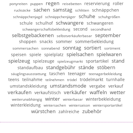
regen
reservierung
roller
ponyreiten
puppen
reisebetten
sachen
samstag
schnäppchen
rucksäcke
schlitten
schuhe
schnäppchenjagd
schnäppchenjäger
schuhgrößen
schwangere
schule
schulhof
schwangeren
second
schwangerschaftsbekleidung
secondhand
selbstgebackenen
september
selbstverkäuferbasar
shoppen
snacks
sommer
sommerbekleidung
sonntag
sortiert
sommersachen
sonnabend
sortiment
spielsachen
spielwaren
speisen
spiele
spielplatz
spielzeug
stand
spielzeuge
sportartikel
spielzeugmarkt
standgebühr
stände
stöbern
standaufbau
taschen
teenager
säuglingsausstattung
teenagerbekleidung
teens
teilnahme
trödelmarkt
turnhalle
teilnehmen
trödel
umstandsmode
umstandskleidung
vergabe
verkauf
verkaufen
verkäufer
waffeln
wetter
verkaufstisch
winter
winterbekleidung
wetterunabhängig
winterbasar
winterkleidung
wintersachen
wintersaison
wintersportartikel
würstchen
zubehör
zahlreiche