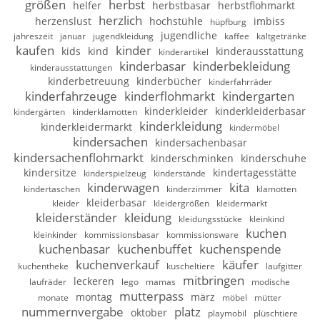
größen
herbst
helfer
herbstbasar
herbstflohmarkt
herzlich
herzenslust
hochstühle
imbiss
hüpfburg
jugendliche
jahreszeit
januar
jugendkleidung
kaffee
kaltgetränke
kaufen
kinder
kids
kind
kinderausstattung
kinderartikel
kinderbasar
kinderbekleidung
kinderausstattungen
kinderbetreuung
kinderbücher
kinderfahrräder
kinderfahrzeuge
kinderflohmarkt
kindergarten
kinderkleider
kinderkleiderbasar
kindergärten
kinderklamotten
kinderkleidung
kinderkleidermarkt
kindermöbel
kindersachen
kindersachenbasar
kindersachenflohmarkt
kinderschminken
kinderschuhe
kindersitze
kindertagesstätte
kinderspielzeug
kinderstände
kinderwagen
kita
kindertaschen
kinderzimmer
klamotten
kleiderbasar
kleider
kleidergrößen
kleidermarkt
kleiderständer
kleidung
kleidungsstücke
kleinkind
kuchen
kleinkinder
kommissionsbasar
kommissionsware
kuchenbasar
kuchenbuffet
kuchenspende
kuchenverkauf
käufer
kuchentheke
kuscheltiere
laufgitter
mitbringen
leckeren
laufräder
lego
mamas
modische
mutterpass
montag
märz
monate
möbel
mütter
nummernvergabe
platz
oktober
playmobil
plüschtiere