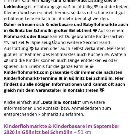
🙋🏻‍♀️ Der Kauf von
Baby- und Kinder-Ausstattung sowie -
bekleidung
ist erfahrungsgemäß nicht billig 💸 und die lieben
Kleinen wachsen schnell heraus, so dass oft schöne und gut
erhaltene Teile einfach nicht mehr benötigt werden.
Daher erfreuen sich Kinderbasare und Babyflohmärkte auch
in Göllnitz bei Schmölln großer Beliebtheit ❤️
Auf so einem
Flohmarkt oder Basar
kannst Du gebrauchte Kindersachen
👕, -artikel 🛼, Spielzeug 🎲 und weitere Second-Hand-
Ausstattung 📚 kaufen oder auch selbst verkaufen. Meistens
gibt es im Rahmen des Flohmarktes auch Kuchen 🍰, Waffeln
🧇 und die Kinder können auch Dinge entdecken 🚜 oder
spielen. Ein Erlebnis für die ganze Familie 😀
Kinderflohmarkt.com präsentiert dir immer die nächsten
Kinderflohmarkt-Termine 📅 in Göllnitz bei Schmölln. Hier
findest du alle nötigen Informationen und kannst oft auch
gleich mit dem Veranstalter in Kontakt treten 👋
Klicke einfach auf
„Details & Kontakt“
um weitere
Informationen und Kontakt- bzw. Anmeldedaten zum
entsprechenden Flohmarkt zu erfahren.
Kinderflohmärkte & Kinderbasare im September
2026 in Göllnitz bei Schmölln
+ 50 km