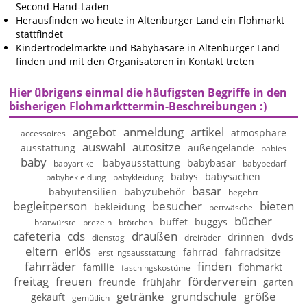
Second-Hand-Laden
Herausfinden wo heute in Altenburger Land ein Flohmarkt
stattfindet
Kindertrödelmärkte und Babybasare in Altenburger Land
finden und mit den Organisatoren in Kontakt treten
Hier übrigens einmal die häufigsten Begriffe in den
bisherigen Flohmarkttermin-Beschreibungen :)
angebot
anmeldung
artikel
atmosphäre
accessoires
auswahl
autositze
ausstattung
außengelände
babies
baby
babyausstattung
babybasar
babyartikel
babybedarf
babys
babysachen
babybekleidung
babykleidung
basar
babyutensilien
babyzubehör
begehrt
begleitperson
besucher
bieten
bekleidung
bettwäsche
bücher
buffet
buggys
bratwürste
brezeln
brötchen
cafeteria
cds
draußen
drinnen
dvds
dienstag
dreiräder
eltern
erlös
fahrrad
fahrradsitze
erstlingsausstattung
fahrräder
finden
familie
flohmarkt
faschingskostüme
freitag
freuen
förderverein
freunde
frühjahr
garten
getränke
grundschule
größe
gekauft
gemütlich