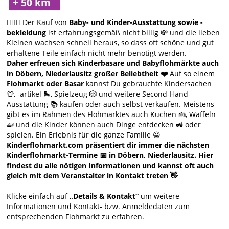
🙋🏻‍♀️ Der Kauf von
Baby- und Kinder-Ausstattung sowie -
bekleidung
ist erfahrungsgemäß nicht billig 💸 und die lieben
Kleinen wachsen schnell heraus, so dass oft schöne und gut
erhaltene Teile einfach nicht mehr benötigt werden.
Daher erfreuen sich Kinderbasare und Babyflohmärkte auch
in Döbern, Niederlausitz großer Beliebtheit ❤️
Auf so einem
Flohmarkt oder Basar
kannst Du gebrauchte Kindersachen
👕, -artikel 🛼, Spielzeug 🎲 und weitere Second-Hand-
Ausstattung 📚 kaufen oder auch selbst verkaufen. Meistens
gibt es im Rahmen des Flohmarktes auch Kuchen 🍰, Waffeln
🧇 und die Kinder können auch Dinge entdecken 🚜 oder
spielen. Ein Erlebnis für die ganze Familie 😀
Kinderflohmarkt.com präsentiert dir immer die nächsten
Kinderflohmarkt-Termine 📅 in Döbern, Niederlausitz. Hier
findest du alle nötigen Informationen und kannst oft auch
gleich mit dem Veranstalter in Kontakt treten 👋
Klicke einfach auf
„Details & Kontakt“
um weitere
Informationen und Kontakt- bzw. Anmeldedaten zum
entsprechenden Flohmarkt zu erfahren.