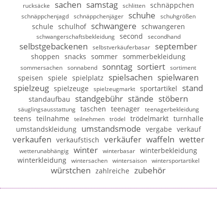
sachen
samstag
schnäppchen
rucksäcke
schlitten
schuhe
schnäppchenjagd
schnäppchenjäger
schuhgrößen
schwangere
schule
schulhof
schwangeren
second
schwangerschaftsbekleidung
secondhand
selbstgebackenen
september
selbstverkäuferbasar
shoppen
snacks
sommer
sommerbekleidung
sonntag
sortiert
sommersachen
sonnabend
sortiment
spielsachen
spielwaren
speisen
spiele
spielplatz
spielzeug
stand
spielzeuge
sportartikel
spielzeugmarkt
standgebühr
stände
stöbern
standaufbau
taschen
teenager
säuglingsausstattung
teenagerbekleidung
teens
teilnahme
trödelmarkt
turnhalle
teilnehmen
trödel
umstandsmode
umstandskleidung
vergabe
verkauf
verkaufen
verkäufer
waffeln
wetter
verkaufstisch
winter
winterbekleidung
wetterunabhängig
winterbasar
winterkleidung
wintersachen
wintersaison
wintersportartikel
würstchen
zubehör
zahlreiche