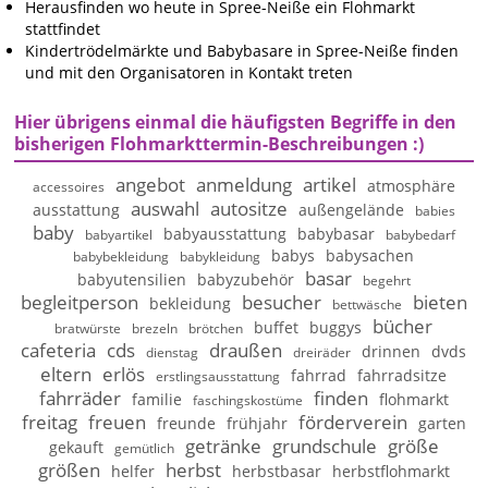
Herausfinden wo heute in Spree-Neiße ein Flohmarkt
stattfindet
Kindertrödelmärkte und Babybasare in Spree-Neiße finden
und mit den Organisatoren in Kontakt treten
Hier übrigens einmal die häufigsten Begriffe in den
bisherigen Flohmarkttermin-Beschreibungen :)
angebot
anmeldung
artikel
atmosphäre
accessoires
auswahl
autositze
ausstattung
außengelände
babies
baby
babyausstattung
babybasar
babyartikel
babybedarf
babys
babysachen
babybekleidung
babykleidung
basar
babyutensilien
babyzubehör
begehrt
begleitperson
besucher
bieten
bekleidung
bettwäsche
bücher
buffet
buggys
bratwürste
brezeln
brötchen
cafeteria
cds
draußen
drinnen
dvds
dienstag
dreiräder
eltern
erlös
fahrrad
fahrradsitze
erstlingsausstattung
fahrräder
finden
familie
flohmarkt
faschingskostüme
freitag
freuen
förderverein
freunde
frühjahr
garten
getränke
grundschule
größe
gekauft
gemütlich
größen
herbst
helfer
herbstbasar
herbstflohmarkt