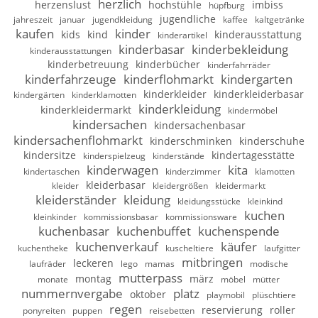
herzlich
herzenslust
hochstühle
imbiss
hüpfburg
jugendliche
jahreszeit
januar
jugendkleidung
kaffee
kaltgetränke
kaufen
kinder
kids
kind
kinderausstattung
kinderartikel
kinderbasar
kinderbekleidung
kinderausstattungen
kinderbetreuung
kinderbücher
kinderfahrräder
kinderfahrzeuge
kinderflohmarkt
kindergarten
kinderkleider
kinderkleiderbasar
kindergärten
kinderklamotten
kinderkleidung
kinderkleidermarkt
kindermöbel
kindersachen
kindersachenbasar
kindersachenflohmarkt
kinderschminken
kinderschuhe
kindersitze
kindertagesstätte
kinderspielzeug
kinderstände
kinderwagen
kita
kindertaschen
kinderzimmer
klamotten
kleiderbasar
kleider
kleidergrößen
kleidermarkt
kleiderständer
kleidung
kleidungsstücke
kleinkind
kuchen
kleinkinder
kommissionsbasar
kommissionsware
kuchenbasar
kuchenbuffet
kuchenspende
kuchenverkauf
käufer
kuchentheke
kuscheltiere
laufgitter
mitbringen
leckeren
laufräder
lego
mamas
modische
mutterpass
montag
märz
monate
möbel
mütter
nummernvergabe
platz
oktober
playmobil
plüschtiere
regen
reservierung
roller
ponyreiten
puppen
reisebetten