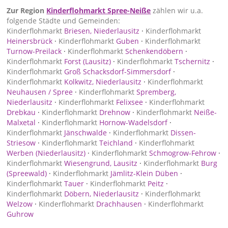
Zur Region
Kinderflohmarkt Spree-Neiße
zählen wir u.a.
folgende Städte und Gemeinden:
Kinderflohmarkt
Briesen, Niederlausitz
·
Kinderflohmarkt
Heinersbrück
·
Kinderflohmarkt
Guben
·
Kinderflohmarkt
Turnow-Preilack
·
Kinderflohmarkt
Schenkendöbern
·
Kinderflohmarkt
Forst (Lausitz)
·
Kinderflohmarkt
Tschernitz
·
Kinderflohmarkt
Groß Schacksdorf-Simmersdorf
·
Kinderflohmarkt
Kolkwitz, Niederlausitz
·
Kinderflohmarkt
Neuhausen / Spree
·
Kinderflohmarkt
Spremberg,
Niederlausitz
·
Kinderflohmarkt
Felixsee
·
Kinderflohmarkt
Drebkau
·
Kinderflohmarkt
Drehnow
·
Kinderflohmarkt
Neiße-
Malxetal
·
Kinderflohmarkt
Hornow-Wadelsdorf
·
Kinderflohmarkt
Jänschwalde
·
Kinderflohmarkt
Dissen-
Striesow
·
Kinderflohmarkt
Teichland
·
Kinderflohmarkt
Werben (Niederlausitz)
·
Kinderflohmarkt
Schmogrow-Fehrow
·
Kinderflohmarkt
Wiesengrund, Lausitz
·
Kinderflohmarkt
Burg
(Spreewald)
·
Kinderflohmarkt
Jämlitz-Klein Düben
·
Kinderflohmarkt
Tauer
·
Kinderflohmarkt
Peitz
·
Kinderflohmarkt
Döbern, Niederlausitz
·
Kinderflohmarkt
Welzow
·
Kinderflohmarkt
Drachhausen
·
Kinderflohmarkt
Guhrow