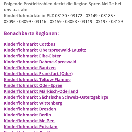
Folgende Postleitzahlen deckt die Region Spree-Neiße bei
uns u.a. ab:
Kinderflohmärkte in PLZ
03130 ·
03172 ·
03149 ·
03185 ·
03096 ·
03099 ·
03116 ·
03159 ·
03058 ·
03119 ·
03197 ·
03139
Benachbarte Regionen:
Kinderflohmarkt Cottbus
Kinderflohmarkt Oberspreewald-Lausitz
Kinderflohmarkt Elbe-Elster
Kinderflohmarkt Dahme-Spreewald
Kinderflohmarkt Bautzen
Kinderflohmarkt Frankfurt (Oder)
Kinderflohmarkt Teltow-Fläming
Kinderflohmarkt Oder-Spree
Kinderflohmarkt Märkisch-Oderland
Kinderflohmarkt Sächsische Schweiz-Osterzgebirge
Kinderflohmarkt Wittenberg
Kinderflohmarkt Dresden
Kinderflohmarkt Berlin
Kinderflohmarkt Meißen
Kinderflohmarkt Potsdam