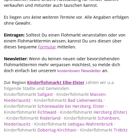
verkaufen und mitunter auch tauschen kannst.
Es liegen uns
keine weiteren Termine
vor. Alle Angaben erfolgen
ohne Gewähr.
Eintragen:
Solltest Du einen Flohmarkt veranstalten oder von
einem Flohmarkttermin wissen, kannst Du uns diesen über
dieses bequeme
Formular
mitteilen.
Newsletter:
Wenn du keinen neuen oder bevorstehenden
Flohmarkttermin mehr verpassen möchtest, so melde dich
doch einfach bei unserem
an.
kostenlosen Newsletter
Zur Region
Kinderflohmarkt Elbe-Elster
zählen wir u.a.
folgende Städte und Gemeinden:
Kinderflohmarkt
Sallgast
·
Kinderflohmarkt
Massen-
Niederlausitz
·
Kinderflohmarkt
Bad Liebenwerda
·
Kinderflohmarkt
Schönewalde bei Herzberg, Elster
·
Kinderflohmarkt
Fichtwald
·
Kinderflohmarkt
Herzberg (Elster)
·
Kinderflohmarkt
Röderland
·
Kinderflohmarkt
Schönborn,
Niederlausitz
·
Kinderflohmarkt
Uebigau-Wahrenbrück
·
Kinderflohmarkt
Doberlug-Kirchhain
·
Kinderflohmarkt
Tröbitz