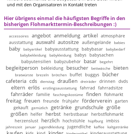
und mit den Organisatoren in Kontakt treten
Hier übrigens einmal die häufigsten Begriffe in den
bisherigen Flohmarkttermin-Beschreibungen :)
angebot
anmeldung
artikel
atmosphäre
accessoires
auswahl
autositze
ausstattung
außengelände
babies
baby
babyausstattung
babybasar
babyartikel
babybedarf
babys
babysachen
babybekleidung
babykleidung
basar
babyutensilien
babyzubehör
begehrt
begleitperson
besucher
bieten
bekleidung
bettwäsche
bücher
buffet
buggys
bratwürste
brezeln
brötchen
cafeteria
cds
draußen
drinnen
dvds
dienstag
dreiräder
eltern
erlös
fahrrad
fahrradsitze
erstlingsausstattung
fahrräder
finden
familie
flohmarkt
faschingskostüme
freitag
freuen
förderverein
freunde
frühjahr
garten
getränke
grundschule
größe
gekauft
gemütlich
größen
herbst
helfer
herbstbasar
herbstflohmarkt
herzlich
herzenslust
hochstühle
imbiss
hüpfburg
jugendliche
jahreszeit
januar
jugendkleidung
kaffee
kaltgetränke
kaufen
kinder
kids
kind
kinderausstattung
kinderartikel