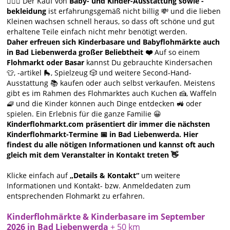
🙋🏻‍♀️ Der Kauf von
Baby- und Kinder-Ausstattung sowie -
bekleidung
ist erfahrungsgemäß nicht billig 💸 und die lieben
Kleinen wachsen schnell heraus, so dass oft schöne und gut
erhaltene Teile einfach nicht mehr benötigt werden.
Daher erfreuen sich Kinderbasare und Babyflohmärkte auch
in Bad Liebenwerda großer Beliebtheit ❤️
Auf so einem
Flohmarkt oder Basar
kannst Du gebrauchte Kindersachen
👕, -artikel 🛼, Spielzeug 🎲 und weitere Second-Hand-
Ausstattung 📚 kaufen oder auch selbst verkaufen. Meistens
gibt es im Rahmen des Flohmarktes auch Kuchen 🍰, Waffeln
🧇 und die Kinder können auch Dinge entdecken 🚜 oder
spielen. Ein Erlebnis für die ganze Familie 😀
Kinderflohmarkt.com präsentiert dir immer die nächsten
Kinderflohmarkt-Termine 📅 in Bad Liebenwerda. Hier
findest du alle nötigen Informationen und kannst oft auch
gleich mit dem Veranstalter in Kontakt treten 👋
Klicke einfach auf
„Details & Kontakt“
um weitere
Informationen und Kontakt- bzw. Anmeldedaten zum
entsprechenden Flohmarkt zu erfahren.
Kinderflohmärkte & Kinderbasare im September
2026 in Bad Liebenwerda
+ 50 km