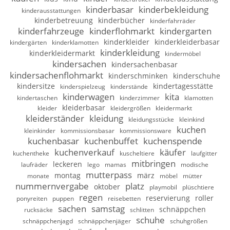
kinderbasar
kinderbekleidung
kinderausstattungen
kinderbetreuung
kinderbücher
kinderfahrräder
kinderfahrzeuge
kinderflohmarkt
kindergarten
kinderkleider
kinderkleiderbasar
kindergärten
kinderklamotten
kinderkleidung
kinderkleidermarkt
kindermöbel
kindersachen
kindersachenbasar
kindersachenflohmarkt
kinderschminken
kinderschuhe
kindersitze
kindertagesstätte
kinderspielzeug
kinderstände
kinderwagen
kita
kindertaschen
kinderzimmer
klamotten
kleiderbasar
kleider
kleidergrößen
kleidermarkt
kleiderständer
kleidung
kleidungsstücke
kleinkind
kuchen
kleinkinder
kommissionsbasar
kommissionsware
kuchenbasar
kuchenbuffet
kuchenspende
kuchenverkauf
käufer
kuchentheke
kuscheltiere
laufgitter
mitbringen
leckeren
laufräder
lego
mamas
modische
mutterpass
montag
märz
monate
möbel
mütter
nummernvergabe
platz
oktober
playmobil
plüschtiere
regen
reservierung
roller
ponyreiten
puppen
reisebetten
sachen
samstag
schnäppchen
rucksäcke
schlitten
schuhe
schnäppchenjagd
schnäppchenjäger
schuhgrößen