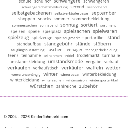
schwangere
schule
schulhof
schwangeren
second
schwangerschaftsbekleidung
secondhand
selbstgebackenen
september
selbstverkäuferbasar
shoppen
snacks
sommer
sommerbekleidung
sonntag
sortiert
sommersachen
sonnabend
sortiment
spielsachen
spielwaren
speisen
spiele
spielplatz
spielzeug
stand
spielzeuge
sportartikel
spielzeugmarkt
standgebühr
stände
stöbern
standaufbau
taschen
teenager
säuglingsausstattung
teenagerbekleidung
teens
teilnahme
trödelmarkt
turnhalle
teilnehmen
trödel
umstandsmode
umstandskleidung
vergabe
verkauf
verkaufen
verkäufer
waffeln
wetter
verkaufstisch
winter
winterbekleidung
wetterunabhängig
winterbasar
winterkleidung
wintersachen
wintersaison
wintersportartikel
würstchen
zubehör
zahlreiche
© 2004 - 2026 Kinderflohmarkt.com