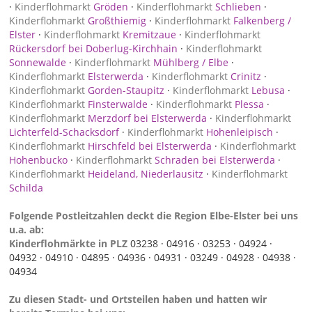
·
Kinderflohmarkt
Gröden
·
Kinderflohmarkt
Schlieben
·
Kinderflohmarkt
Großthiemig
·
Kinderflohmarkt
Falkenberg /
Elster
·
Kinderflohmarkt
Kremitzaue
·
Kinderflohmarkt
Rückersdorf bei Doberlug-Kirchhain
·
Kinderflohmarkt
Sonnewalde
·
Kinderflohmarkt
Mühlberg / Elbe
·
Kinderflohmarkt
Elsterwerda
·
Kinderflohmarkt
Crinitz
·
Kinderflohmarkt
Gorden-Staupitz
·
Kinderflohmarkt
Lebusa
·
Kinderflohmarkt
Finsterwalde
·
Kinderflohmarkt
Plessa
·
Kinderflohmarkt
Merzdorf bei Elsterwerda
·
Kinderflohmarkt
Lichterfeld-Schacksdorf
·
Kinderflohmarkt
Hohenleipisch
·
Kinderflohmarkt
Hirschfeld bei Elsterwerda
·
Kinderflohmarkt
Hohenbucko
·
Kinderflohmarkt
Schraden bei Elsterwerda
·
Kinderflohmarkt
Heideland, Niederlausitz
·
Kinderflohmarkt
Schilda
Folgende Postleitzahlen deckt die Region Elbe-Elster bei uns
u.a. ab:
Kinderflohmärkte in PLZ
03238 ·
04916 ·
03253 ·
04924 ·
04932 ·
04910 ·
04895 ·
04936 ·
04931 ·
03249 ·
04928 ·
04938 ·
04934
Zu diesen Stadt- und Ortsteilen haben und hatten wir