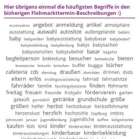
Hier übrigens einmal die häufigsten Begriffe in den
bisherigen Flohmarkttermin-Beschreibungen :)
angebot
anmeldung
artikel
atmosphäre
accessoires
auswahl
autositze
ausstattung
außengelände
babies
baby
babyausstattung
babybasar
babyartikel
babybedarf
babys
babysachen
babybekleidung
babykleidung
basar
babyutensilien
babyzubehör
begehrt
begleitperson
besucher
bieten
bekleidung
bettwäsche
bücher
buffet
buggys
bratwürste
brezeln
brötchen
cafeteria
cds
draußen
drinnen
dvds
dienstag
dreiräder
eltern
erlös
fahrrad
fahrradsitze
erstlingsausstattung
fahrräder
finden
familie
flohmarkt
faschingskostüme
freitag
freuen
förderverein
freunde
frühjahr
garten
getränke
grundschule
größe
gekauft
gemütlich
größen
herbst
helfer
herbstbasar
herbstflohmarkt
herzlich
herzenslust
hochstühle
imbiss
hüpfburg
jugendliche
jahreszeit
januar
jugendkleidung
kaffee
kaltgetränke
kaufen
kinder
kids
kind
kinderausstattung
kinderartikel
kinderbasar
kinderbekleidung
kinderausstattungen