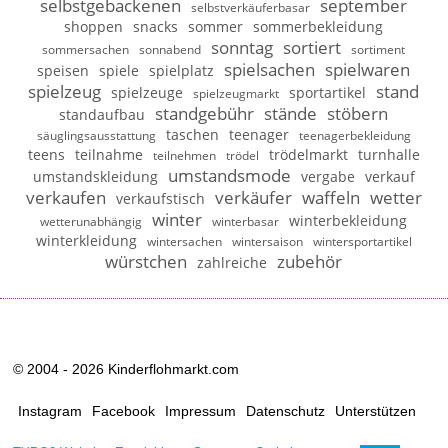
selbstgebackenen
september
selbstverkäuferbasar
shoppen
snacks
sommer
sommerbekleidung
sonntag
sortiert
sommersachen
sonnabend
sortiment
spielsachen
spielwaren
speisen
spiele
spielplatz
spielzeug
stand
spielzeuge
sportartikel
spielzeugmarkt
standgebühr
stände
stöbern
standaufbau
taschen
teenager
säuglingsausstattung
teenagerbekleidung
teens
teilnahme
trödelmarkt
turnhalle
teilnehmen
trödel
umstandsmode
umstandskleidung
vergabe
verkauf
verkaufen
verkäufer
waffeln
wetter
verkaufstisch
winter
winterbekleidung
wetterunabhängig
winterbasar
winterkleidung
wintersachen
wintersaison
wintersportartikel
würstchen
zubehör
zahlreiche
© 2004 - 2026 Kinderflohmarkt.com
Instagram
Facebook
Impressum
Datenschutz
Unterstützen