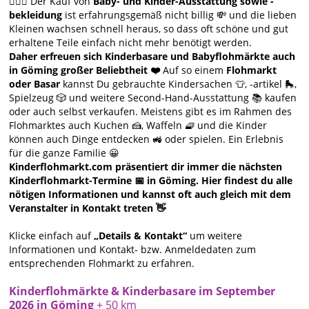
🙋🏻‍♀️ Der Kauf von
Baby- und Kinder-Ausstattung sowie -
bekleidung
ist erfahrungsgemäß nicht billig 💸 und die lieben
Kleinen wachsen schnell heraus, so dass oft schöne und gut
erhaltene Teile einfach nicht mehr benötigt werden.
Daher erfreuen sich Kinderbasare und Babyflohmärkte auch
in Göming großer Beliebtheit ❤️
Auf so einem
Flohmarkt
oder Basar
kannst Du gebrauchte Kindersachen 👕, -artikel 🛼,
Spielzeug 🎲 und weitere Second-Hand-Ausstattung 📚 kaufen
oder auch selbst verkaufen. Meistens gibt es im Rahmen des
Flohmarktes auch Kuchen 🍰, Waffeln 🧇 und die Kinder
können auch Dinge entdecken 🚜 oder spielen. Ein Erlebnis
für die ganze Familie 😀
Kinderflohmarkt.com präsentiert dir immer die nächsten
Kinderflohmarkt-Termine 📅 in Göming. Hier findest du alle
nötigen Informationen und kannst oft auch gleich mit dem
Veranstalter in Kontakt treten 👋
Klicke einfach auf
„Details & Kontakt“
um weitere
Informationen und Kontakt- bzw. Anmeldedaten zum
entsprechenden Flohmarkt zu erfahren.
Kinderflohmärkte & Kinderbasare im September
2026 in Göming
+ 50 km