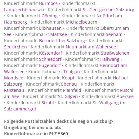
Kinderflohmarkt
Bürmoos
·
Kinderflohmarkt
Lamprechtshausen
·
Kinderflohmarkt
St. Georgen bei Salzburg
·
Kinderflohmarkt
Göming
·
Kinderflohmarkt
Nußdorf am
Haunsberg
·
Kinderflohmarkt
Michaelbeuern
·
Kinderflohmarkt
Elixhausen
·
Kinderflohmarkt
Obertrum am
See
·
Kinderflohmarkt
Mattsee
·
Kinderflohmarkt
Seeham
·
Kinderflohmarkt
Berndorf bei Salzburg
·
Kinderflohmarkt
Seekirchen
·
Kinderflohmarkt
Neumarkt am Wallersee
·
Kinderflohmarkt
Köstendorf
·
Kinderflohmarkt
Straßwalchen
·
Kinderflohmarkt
Schleedorf
·
Kinderflohmarkt
Hallwang
·
Kinderflohmarkt
Eugendorf
·
Kinderflohmarkt
Henndorf am
Wallersee
·
Kinderflohmarkt
Thalgau
·
Kinderflohmarkt
Mondsee
·
Kinderflohmarkt
Koppl
·
Kinderflohmarkt
Hof bei
Salzburg
·
Kinderflohmarkt
Ebenau
·
Kinderflohmarkt
Faistenau
·
Kinderflohmarkt
Plainfeld
·
Kinderflohmarkt
Fuschl
am See
·
Kinderflohmarkt
St. Gilgen
·
Kinderflohmarkt
Abersee
·
Kinderflohmarkt
Strobl
·
Kinderflohmarkt
St. Wolfgang im
Salzkammergut
Folgende Postleitzahlen deckt die Region Salzburg-
Umgebung bei uns u.a. ab:
Kinderflohmärkte in PLZ
5360