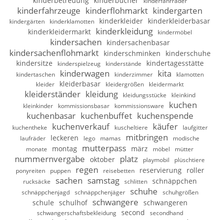
kinderbetreuung
kinderbücher
kinderfahrräder
kinderfahrzeuge
kinderflohmarkt
kindergarten
kinderkleider
kinderkleiderbasar
kindergärten
kinderklamotten
kinderkleidung
kinderkleidermarkt
kindermöbel
kindersachen
kindersachenbasar
kindersachenflohmarkt
kinderschminken
kinderschuhe
kindersitze
kindertagesstätte
kinderspielzeug
kinderstände
kinderwagen
kita
kindertaschen
kinderzimmer
klamotten
kleiderbasar
kleider
kleidergrößen
kleidermarkt
kleiderständer
kleidung
kleidungsstücke
kleinkind
kuchen
kleinkinder
kommissionsbasar
kommissionsware
kuchenbasar
kuchenbuffet
kuchenspende
kuchenverkauf
käufer
kuchentheke
kuscheltiere
laufgitter
mitbringen
leckeren
laufräder
lego
mamas
modische
mutterpass
montag
märz
monate
möbel
mütter
nummernvergabe
platz
oktober
playmobil
plüschtiere
regen
reservierung
roller
ponyreiten
puppen
reisebetten
sachen
samstag
schnäppchen
rucksäcke
schlitten
schuhe
schnäppchenjagd
schnäppchenjäger
schuhgrößen
schwangere
schule
schulhof
schwangeren
second
schwangerschaftsbekleidung
secondhand