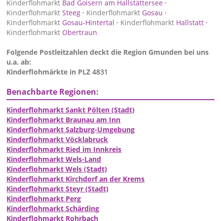
Kinderflohmarkt
Bad Goisern am Hallstättersee
·
Kinderflohmarkt
Steeg
·
Kinderflohmarkt
Gosau
·
Kinderflohmarkt
Gosau-Hintertal
·
Kinderflohmarkt
Hallstatt
·
Kinderflohmarkt
Obertraun
Folgende Postleitzahlen deckt die Region Gmunden bei uns
u.a. ab:
Kinderflohmärkte in PLZ
4831
Benachbarte Regionen:
Kinderflohmarkt Sankt Pölten (Stadt)
Kinderflohmarkt Braunau am Inn
Kinderflohmarkt Salzburg-Umgebung
Kinderflohmarkt Vöcklabruck
Kinderflohmarkt Ried im Innkreis
Kinderflohmarkt Wels-Land
Kinderflohmarkt Wels (Stadt)
Kinderflohmarkt Kirchdorf an der Krems
Kinderflohmarkt Steyr (Stadt)
Kinderflohmarkt Perg
Kinderflohmarkt Schärding
Kinderflohmarkt Rohrbach