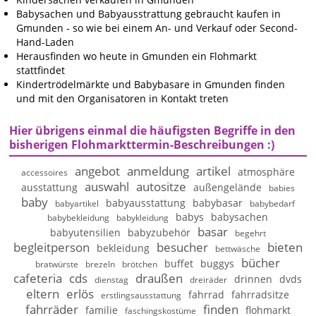
Babysachen und Babyausstrattung gebraucht kaufen in
Gmunden - so wie bei einem An- und Verkauf oder Second-
Hand-Laden
Herausfinden wo heute in Gmunden ein Flohmarkt
stattfindet
Kindertrödelmärkte und Babybasare in Gmunden finden
und mit den Organisatoren in Kontakt treten
Hier übrigens einmal die häufigsten Begriffe in den
bisherigen Flohmarkttermin-Beschreibungen :)
angebot
anmeldung
artikel
atmosphäre
accessoires
auswahl
autositze
ausstattung
außengelände
babies
baby
babyausstattung
babybasar
babyartikel
babybedarf
babys
babysachen
babybekleidung
babykleidung
basar
babyutensilien
babyzubehör
begehrt
begleitperson
besucher
bieten
bekleidung
bettwäsche
bücher
buffet
buggys
bratwürste
brezeln
brötchen
cafeteria
cds
draußen
drinnen
dvds
dienstag
dreiräder
eltern
erlös
fahrrad
fahrradsitze
erstlingsausstattung
fahrräder
finden
familie
flohmarkt
faschingskostüme