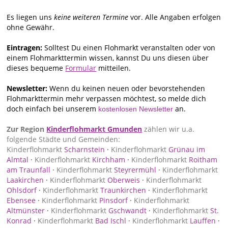
Es liegen uns
keine weiteren Termine
vor. Alle Angaben erfolgen
ohne Gewähr.
Eintragen:
Solltest Du einen Flohmarkt veranstalten oder von
einem Flohmarkttermin wissen, kannst Du uns diesen über
dieses bequeme
Formular
mitteilen.
Newsletter:
Wenn du keinen neuen oder bevorstehenden
Flohmarkttermin mehr verpassen möchtest, so melde dich
doch einfach bei unserem
an.
kostenlosen Newsletter
Zur Region
Kinderflohmarkt Gmunden
zählen wir u.a.
folgende Städte und Gemeinden:
Kinderflohmarkt
Scharnstein
·
Kinderflohmarkt
Grünau im
Almtal
·
Kinderflohmarkt
Kirchham
·
Kinderflohmarkt
Roitham
am Traunfall
·
Kinderflohmarkt
Steyrermühl
·
Kinderflohmarkt
Laakirchen
·
Kinderflohmarkt
Oberweis
·
Kinderflohmarkt
Ohlsdorf
·
Kinderflohmarkt
Traunkirchen
·
Kinderflohmarkt
Ebensee
·
Kinderflohmarkt
Pinsdorf
·
Kinderflohmarkt
Altmünster
·
Kinderflohmarkt
Gschwandt
·
Kinderflohmarkt
St.
Konrad
·
Kinderflohmarkt
Bad Ischl
·
Kinderflohmarkt
Lauffen
·