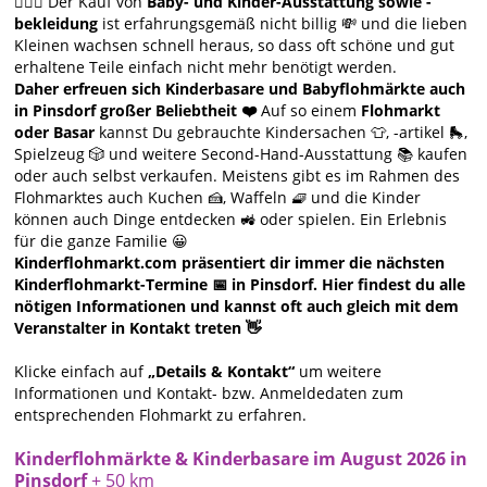
🙋🏻‍♀️ Der Kauf von
Baby- und Kinder-Ausstattung sowie -
bekleidung
ist erfahrungsgemäß nicht billig 💸 und die lieben
Kleinen wachsen schnell heraus, so dass oft schöne und gut
erhaltene Teile einfach nicht mehr benötigt werden.
Daher erfreuen sich Kinderbasare und Babyflohmärkte auch
in Pinsdorf großer Beliebtheit ❤️
Auf so einem
Flohmarkt
oder Basar
kannst Du gebrauchte Kindersachen 👕, -artikel 🛼,
Spielzeug 🎲 und weitere Second-Hand-Ausstattung 📚 kaufen
oder auch selbst verkaufen. Meistens gibt es im Rahmen des
Flohmarktes auch Kuchen 🍰, Waffeln 🧇 und die Kinder
können auch Dinge entdecken 🚜 oder spielen. Ein Erlebnis
für die ganze Familie 😀
Kinderflohmarkt.com präsentiert dir immer die nächsten
Kinderflohmarkt-Termine 📅 in Pinsdorf. Hier findest du alle
nötigen Informationen und kannst oft auch gleich mit dem
Veranstalter in Kontakt treten 👋
Klicke einfach auf
„Details & Kontakt“
um weitere
Informationen und Kontakt- bzw. Anmeldedaten zum
entsprechenden Flohmarkt zu erfahren.
Kinderflohmärkte & Kinderbasare im August 2026 in
Pinsdorf
+ 50 km