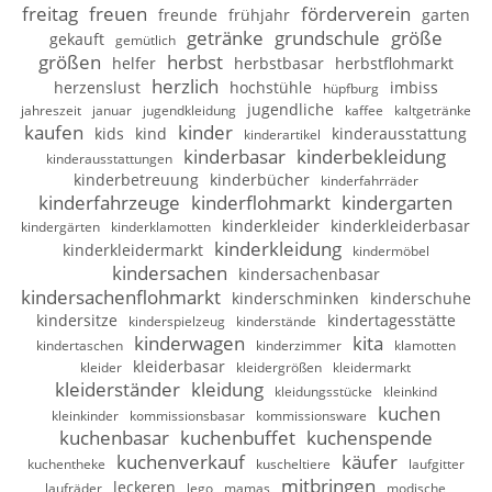
freitag
freuen
förderverein
freunde
frühjahr
garten
getränke
grundschule
größe
gekauft
gemütlich
größen
herbst
helfer
herbstbasar
herbstflohmarkt
herzlich
herzenslust
hochstühle
imbiss
hüpfburg
jugendliche
jahreszeit
januar
jugendkleidung
kaffee
kaltgetränke
kaufen
kinder
kids
kind
kinderausstattung
kinderartikel
kinderbasar
kinderbekleidung
kinderausstattungen
kinderbetreuung
kinderbücher
kinderfahrräder
kinderfahrzeuge
kinderflohmarkt
kindergarten
kinderkleider
kinderkleiderbasar
kindergärten
kinderklamotten
kinderkleidung
kinderkleidermarkt
kindermöbel
kindersachen
kindersachenbasar
kindersachenflohmarkt
kinderschminken
kinderschuhe
kindersitze
kindertagesstätte
kinderspielzeug
kinderstände
kinderwagen
kita
kindertaschen
kinderzimmer
klamotten
kleiderbasar
kleider
kleidergrößen
kleidermarkt
kleiderständer
kleidung
kleidungsstücke
kleinkind
kuchen
kleinkinder
kommissionsbasar
kommissionsware
kuchenbasar
kuchenbuffet
kuchenspende
kuchenverkauf
käufer
kuchentheke
kuscheltiere
laufgitter
mitbringen
leckeren
laufräder
lego
mamas
modische