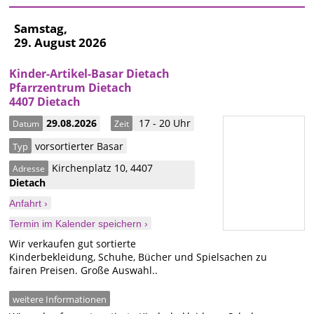
Samstag,
29. August 2026
Kinder-Artikel-Basar Dietach
Pfarrzentrum Dietach
4407 Dietach
29.08.2026
17 - 20 Uhr
Datum
Zeit
vorsortierter Basar
Typ
Kirchenplatz 10
,
4407
Adresse
Dietach
Anfahrt ›
Termin im Kalender speichern ›
Wir verkaufen gut sortierte
Kinderbekleidung, Schuhe, Bücher und Spielsachen zu
fairen Preisen. Große Auswahl..
weitere Informationen