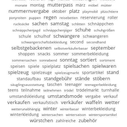
mutterpass
montag
märz
monate
möbel
mütter
nummernvergabe
platz
oktober
playmobil
plüschtiere
regen
reservierung
roller
ponyreiten
puppen
reisebetten
sachen
samstag
schnäppchen
rucksäcke
schlitten
schuhe
schnäppchenjagd
schnäppchenjäger
schuhgrößen
schwangere
schule
schulhof
schwangeren
second
schwangerschaftsbekleidung
secondhand
selbstgebackenen
september
selbstverkäuferbasar
shoppen
snacks
sommer
sommerbekleidung
sonntag
sortiert
sommersachen
sonnabend
sortiment
spielsachen
spielwaren
speisen
spiele
spielplatz
spielzeug
stand
spielzeuge
sportartikel
spielzeugmarkt
standgebühr
stände
stöbern
standaufbau
taschen
teenager
säuglingsausstattung
teenagerbekleidung
teens
teilnahme
trödelmarkt
turnhalle
teilnehmen
trödel
umstandsmode
umstandskleidung
vergabe
verkauf
verkaufen
verkäufer
waffeln
wetter
verkaufstisch
winter
winterbekleidung
wetterunabhängig
winterbasar
winterkleidung
wintersachen
wintersaison
wintersportartikel
würstchen
zubehör
zahlreiche