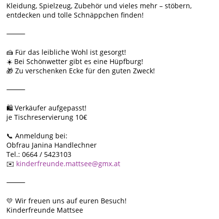
Kleidung, Spielzeug, Zubehör und vieles mehr – stöbern,
entdecken und tolle Schnäppchen finden!
⸻
🍰 Für das leibliche Wohl ist gesorgt!
☀️ Bei Schönwetter gibt es eine Hüpfburg!
🎁 Zu verschenken Ecke für den guten Zweck!
⸻
🛍 Verkäufer aufgepasst!
je Tischreservierung 10€
📞 Anmeldung bei:
Obfrau Janina Handlechner
Tel.: 0664 / 5423103
✉️
kinderfreunde.mattsee@gmx.at
⸻
💛 Wir freuen uns auf euren Besuch!
Kinderfreunde Mattsee