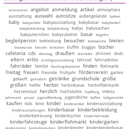
angebot
anmeldung
artikel
atmosphäre
accessoires
auswahl
autositze
ausstattung
außengelände
babies
baby
babyausstattung
babybasar
babyartikel
babybedarf
babys
babysachen
babybekleidung
babykleidung
basar
babyutensilien
babyzubehör
begehrt
begleitperson
besucher
bieten
bekleidung
bettwäsche
bücher
buffet
buggys
bratwürste
brezeln
brötchen
cafeteria
cds
draußen
drinnen
dvds
dienstag
dreiräder
eltern
erlös
fahrrad
fahrradsitze
erstlingsausstattung
fahrräder
finden
familie
flohmarkt
faschingskostüme
freitag
freuen
förderverein
freunde
frühjahr
garten
getränke
grundschule
größe
gekauft
gemütlich
größen
herbst
helfer
herbstbasar
herbstflohmarkt
herzlich
herzenslust
hochstühle
imbiss
hüpfburg
jugendliche
jahreszeit
januar
jugendkleidung
kaffee
kaltgetränke
kaufen
kinder
kids
kind
kinderausstattung
kinderartikel
kinderbasar
kinderbekleidung
kinderausstattungen
kinderbetreuung
kinderbücher
kinderfahrräder
kinderfahrzeuge
kinderflohmarkt
kindergarten
kinderkleider
kinderkleiderbasar
kindergärten
kinderklamotten