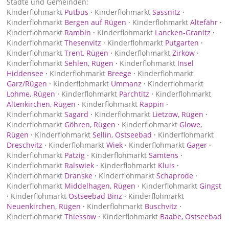
Städte und Gemeinden:
Kinderflohmarkt
Putbus
·
Kinderflohmarkt
Sassnitz
·
Kinderflohmarkt
Bergen auf Rügen
·
Kinderflohmarkt
Altefähr
·
Kinderflohmarkt
Rambin
·
Kinderflohmarkt
Lancken-Granitz
·
Kinderflohmarkt
Thesenvitz
·
Kinderflohmarkt
Putgarten
·
Kinderflohmarkt
Trent, Rügen
·
Kinderflohmarkt
Zirkow
·
Kinderflohmarkt
Sehlen, Rügen
·
Kinderflohmarkt
Insel
Hiddensee
·
Kinderflohmarkt
Breege
·
Kinderflohmarkt
Garz/Rügen
·
Kinderflohmarkt
Ummanz
·
Kinderflohmarkt
Lohme, Rügen
·
Kinderflohmarkt
Parchtitz
·
Kinderflohmarkt
Altenkirchen, Rügen
·
Kinderflohmarkt
Rappin
·
Kinderflohmarkt
Sagard
·
Kinderflohmarkt
Lietzow, Rügen
·
Kinderflohmarkt
Göhren, Rügen
·
Kinderflohmarkt
Glowe,
Rügen
·
Kinderflohmarkt
Sellin, Ostseebad
·
Kinderflohmarkt
Dreschvitz
·
Kinderflohmarkt
Wiek
·
Kinderflohmarkt
Gager
·
Kinderflohmarkt
Patzig
·
Kinderflohmarkt
Samtens
·
Kinderflohmarkt
Ralswiek
·
Kinderflohmarkt
Kluis
·
Kinderflohmarkt
Dranske
·
Kinderflohmarkt
Schaprode
·
Kinderflohmarkt
Middelhagen, Rügen
·
Kinderflohmarkt
Gingst
·
Kinderflohmarkt
Ostseebad Binz
·
Kinderflohmarkt
Neuenkirchen, Rügen
·
Kinderflohmarkt
Buschvitz
·
Kinderflohmarkt
Thiessow
·
Kinderflohmarkt
Baabe, Ostseebad