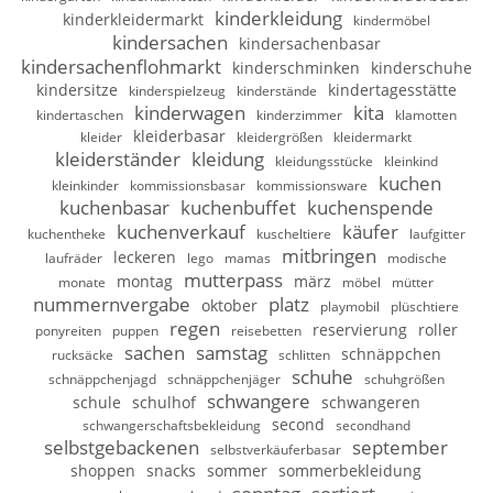
kinderkleidung
kinderkleidermarkt
kindermöbel
kindersachen
kindersachenbasar
kindersachenflohmarkt
kinderschminken
kinderschuhe
kindersitze
kindertagesstätte
kinderspielzeug
kinderstände
kinderwagen
kita
kindertaschen
kinderzimmer
klamotten
kleiderbasar
kleider
kleidergrößen
kleidermarkt
kleiderständer
kleidung
kleidungsstücke
kleinkind
kuchen
kleinkinder
kommissionsbasar
kommissionsware
kuchenbasar
kuchenbuffet
kuchenspende
kuchenverkauf
käufer
kuchentheke
kuscheltiere
laufgitter
mitbringen
leckeren
laufräder
lego
mamas
modische
mutterpass
montag
märz
monate
möbel
mütter
nummernvergabe
platz
oktober
playmobil
plüschtiere
regen
reservierung
roller
ponyreiten
puppen
reisebetten
sachen
samstag
schnäppchen
rucksäcke
schlitten
schuhe
schnäppchenjagd
schnäppchenjäger
schuhgrößen
schwangere
schule
schulhof
schwangeren
second
schwangerschaftsbekleidung
secondhand
selbstgebackenen
september
selbstverkäuferbasar
shoppen
snacks
sommer
sommerbekleidung