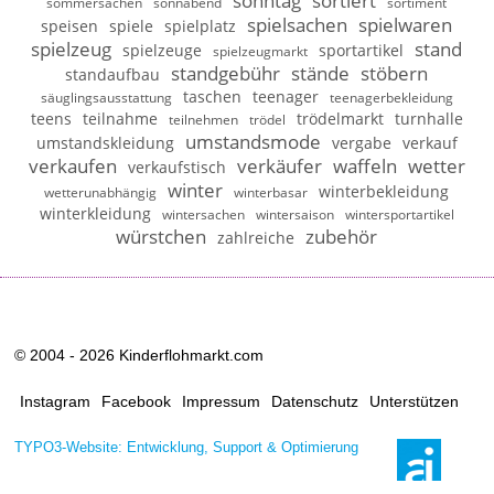
sonntag
sortiert
sommersachen
sonnabend
sortiment
spielsachen
spielwaren
speisen
spiele
spielplatz
spielzeug
stand
spielzeuge
sportartikel
spielzeugmarkt
standgebühr
stände
stöbern
standaufbau
taschen
teenager
säuglingsausstattung
teenagerbekleidung
teens
teilnahme
trödelmarkt
turnhalle
teilnehmen
trödel
umstandsmode
umstandskleidung
vergabe
verkauf
verkaufen
verkäufer
waffeln
wetter
verkaufstisch
winter
winterbekleidung
wetterunabhängig
winterbasar
winterkleidung
wintersachen
wintersaison
wintersportartikel
würstchen
zubehör
zahlreiche
© 2004 - 2026 Kinderflohmarkt.com
Instagram
Facebook
Impressum
Datenschutz
Unterstützen
TYPO3-Website: Entwicklung, Support & Optimierung