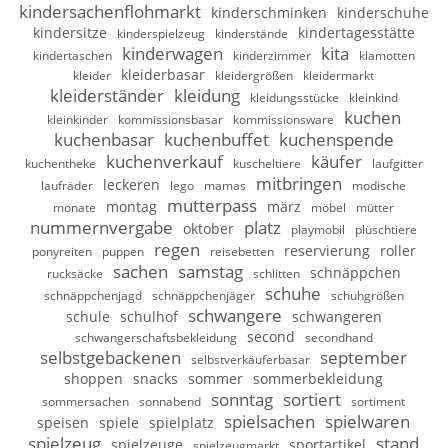
kindersachenflohmarkt
kinderschminken
kinderschuhe
kindersitze
kindertagesstätte
kinderspielzeug
kinderstände
kinderwagen
kita
kindertaschen
kinderzimmer
klamotten
kleiderbasar
kleider
kleidergrößen
kleidermarkt
kleiderständer
kleidung
kleidungsstücke
kleinkind
kuchen
kleinkinder
kommissionsbasar
kommissionsware
kuchenbasar
kuchenbuffet
kuchenspende
kuchenverkauf
käufer
kuchentheke
kuscheltiere
laufgitter
mitbringen
leckeren
laufräder
lego
mamas
modische
mutterpass
montag
märz
monate
möbel
mütter
nummernvergabe
platz
oktober
playmobil
plüschtiere
regen
reservierung
roller
ponyreiten
puppen
reisebetten
sachen
samstag
schnäppchen
rucksäcke
schlitten
schuhe
schnäppchenjagd
schnäppchenjäger
schuhgrößen
schwangere
schule
schulhof
schwangeren
second
schwangerschaftsbekleidung
secondhand
selbstgebackenen
september
selbstverkäuferbasar
shoppen
snacks
sommer
sommerbekleidung
sonntag
sortiert
sommersachen
sonnabend
sortiment
spielsachen
spielwaren
speisen
spiele
spielplatz
spielzeug
stand
spielzeuge
sportartikel
spielzeugmarkt