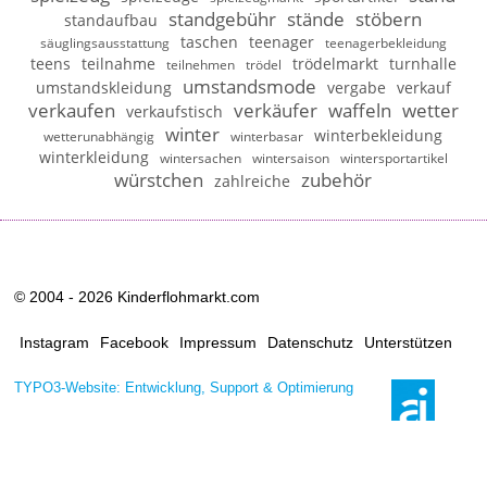
standgebühr
stände
stöbern
standaufbau
taschen
teenager
säuglingsausstattung
teenagerbekleidung
teens
teilnahme
trödelmarkt
turnhalle
teilnehmen
trödel
umstandsmode
umstandskleidung
vergabe
verkauf
verkaufen
verkäufer
waffeln
wetter
verkaufstisch
winter
winterbekleidung
wetterunabhängig
winterbasar
winterkleidung
wintersachen
wintersaison
wintersportartikel
würstchen
zubehör
zahlreiche
© 2004 - 2026 Kinderflohmarkt.com
Instagram
Facebook
Impressum
Datenschutz
Unterstützen
TYPO3-Website: Entwicklung, Support & Optimierung