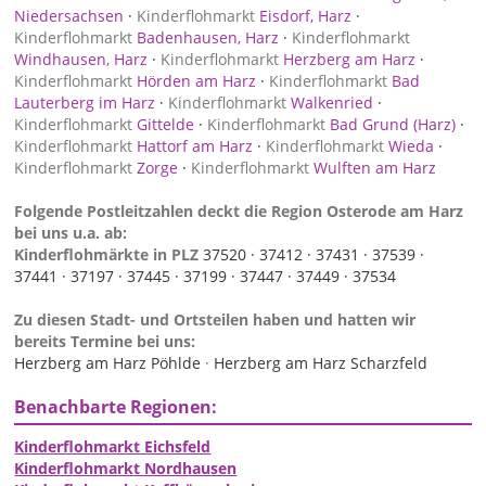
Niedersachsen
·
Kinderflohmarkt
Eisdorf, Harz
·
Kinderflohmarkt
Badenhausen, Harz
·
Kinderflohmarkt
Windhausen, Harz
·
Kinderflohmarkt
Herzberg am Harz
·
Kinderflohmarkt
Hörden am Harz
·
Kinderflohmarkt
Bad
Lauterberg im Harz
·
Kinderflohmarkt
Walkenried
·
Kinderflohmarkt
Gittelde
·
Kinderflohmarkt
Bad Grund (Harz)
·
Kinderflohmarkt
Hattorf am Harz
·
Kinderflohmarkt
Wieda
·
Kinderflohmarkt
Zorge
·
Kinderflohmarkt
Wulften am Harz
Folgende Postleitzahlen deckt die Region Osterode am Harz
bei uns u.a. ab:
Kinderflohmärkte in PLZ
37520 ·
37412 ·
37431 ·
37539 ·
37441 ·
37197 ·
37445 ·
37199 ·
37447 ·
37449 ·
37534
Zu diesen Stadt- und Ortsteilen haben und hatten wir
bereits Termine bei uns:
Herzberg am Harz Pöhlde
·
Herzberg am Harz Scharzfeld
Benachbarte Regionen:
Kinderflohmarkt Eichsfeld
Kinderflohmarkt Nordhausen