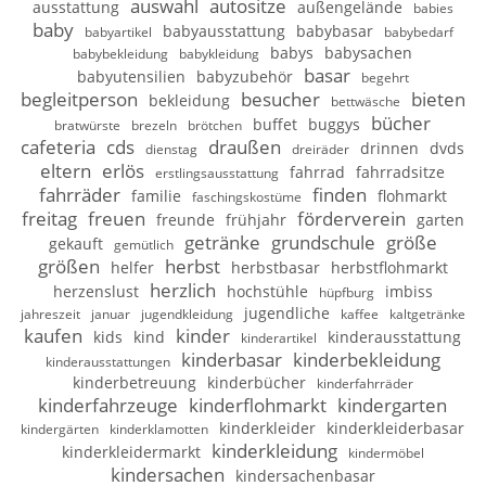
auswahl
autositze
ausstattung
außengelände
babies
baby
babyausstattung
babybasar
babyartikel
babybedarf
babys
babysachen
babybekleidung
babykleidung
basar
babyutensilien
babyzubehör
begehrt
begleitperson
besucher
bieten
bekleidung
bettwäsche
bücher
buffet
buggys
bratwürste
brezeln
brötchen
cafeteria
cds
draußen
drinnen
dvds
dienstag
dreiräder
eltern
erlös
fahrrad
fahrradsitze
erstlingsausstattung
fahrräder
finden
familie
flohmarkt
faschingskostüme
freitag
freuen
förderverein
freunde
frühjahr
garten
getränke
grundschule
größe
gekauft
gemütlich
größen
herbst
helfer
herbstbasar
herbstflohmarkt
herzlich
herzenslust
hochstühle
imbiss
hüpfburg
jugendliche
jahreszeit
januar
jugendkleidung
kaffee
kaltgetränke
kaufen
kinder
kids
kind
kinderausstattung
kinderartikel
kinderbasar
kinderbekleidung
kinderausstattungen
kinderbetreuung
kinderbücher
kinderfahrräder
kinderfahrzeuge
kinderflohmarkt
kindergarten
kinderkleider
kinderkleiderbasar
kindergärten
kinderklamotten
kinderkleidung
kinderkleidermarkt
kindermöbel
kindersachen
kindersachenbasar