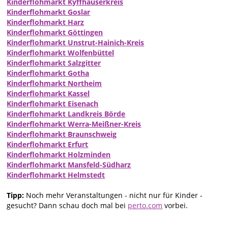
Kinderflohmarkt Kyffhäuserkreis
Kinderflohmarkt Goslar
Kinderflohmarkt Harz
Kinderflohmarkt Göttingen
Kinderflohmarkt Unstrut-Hainich-Kreis
Kinderflohmarkt Wolfenbüttel
Kinderflohmarkt Salzgitter
Kinderflohmarkt Gotha
Kinderflohmarkt Northeim
Kinderflohmarkt Kassel
Kinderflohmarkt Eisenach
Kinderflohmarkt Landkreis Börde
Kinderflohmarkt Werra-Meißner-Kreis
Kinderflohmarkt Braunschweig
Kinderflohmarkt Erfurt
Kinderflohmarkt Holzminden
Kinderflohmarkt Mansfeld-Südharz
Kinderflohmarkt Helmstedt
Tipp:
Noch mehr Veranstaltungen - nicht nur für Kinder -
gesucht? Dann schau doch mal bei
perto.com
vorbei.