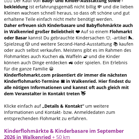
🙋🏻‍♀️ Der Kauf von
Baby- und Kinder-Ausstattung sowie -
bekleidung
ist erfahrungsgemäß nicht billig 💸 und die lieben
Kleinen wachsen schnell heraus, so dass oft schöne und gut
erhaltene Teile einfach nicht mehr benötigt werden.
Daher erfreuen sich Kinderbasare und Babyflohmärkte auch
in Walkenried großer Beliebtheit ❤️
Auf so einem
Flohmarkt
oder Basar
kannst Du gebrauchte Kindersachen 👕, -artikel 🛼,
Spielzeug 🎲 und weitere Second-Hand-Ausstattung 📚 kaufen
oder auch selbst verkaufen. Meistens gibt es im Rahmen des
Flohmarktes auch Kuchen 🍰, Waffeln 🧇 und die Kinder
können auch Dinge entdecken 🚜 oder spielen. Ein Erlebnis
für die ganze Familie 😀
Kinderflohmarkt.com präsentiert dir immer die nächsten
Kinderflohmarkt-Termine 📅 in Walkenried. Hier findest du
alle nötigen Informationen und kannst oft auch gleich mit
dem Veranstalter in Kontakt treten 👋
Klicke einfach auf
„Details & Kontakt“
um weitere
Informationen und Kontakt- bzw. Anmeldedaten zum
entsprechenden Flohmarkt zu erfahren.
Kinderflohmärkte & Kinderbasare im September
2026 in Walkenried
+ 50 km