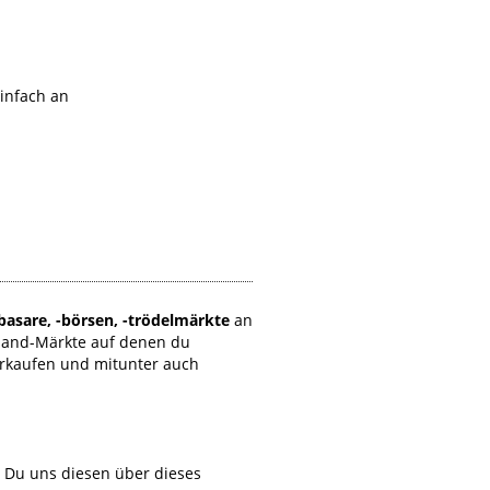
einfach an
basare, -börsen, -trödelmärkte
an
Hand-Märkte auf denen du
erkaufen und mitunter auch
t Du uns diesen über dieses