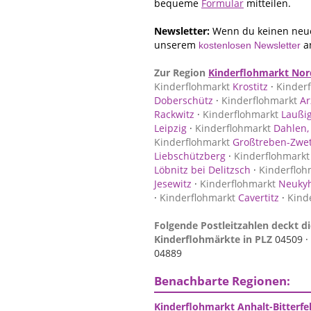
bequeme
Formular
mitteilen.
Newsletter:
Wenn du keinen neue
unserem
a
kostenlosen Newsletter
Zur Region
Kinderflohmarkt Nor
Kinderflohmarkt
Krostitz
·
Kinder
Doberschütz
·
Kinderflohmarkt
Ar
Rackwitz
·
Kinderflohmarkt
Laußi
Leipzig
·
Kinderflohmarkt
Dahlen,
Kinderflohmarkt
Großtreben-Zwe
Liebschützberg
·
Kinderflohmarkt
Löbnitz bei Delitzsch
·
Kinderfloh
Jesewitz
·
Kinderflohmarkt
Neuky
·
Kinderflohmarkt
Cavertitz
·
Kind
Folgende Postleitzahlen deckt di
Kinderflohmärkte in PLZ
04509 ·
04889
Benachbarte Regionen:
Kinderflohmarkt Anhalt-Bitterfe