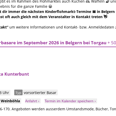
 gibt es im Rahmen des Flohmarktes auch Kuchen 🍰, Waffeln 🧇 u
lebnis für die ganze Familie 😀
 dir immer die nächsten Kinderflohmarkt-Termine 📅 in Belgern be
t oft auch gleich mit dem Veranstalter in Kontakt treten 👋
takt“
um weitere Informationen und Kontakt- bzw. Anmeldedaten
basare im September 2026 in Belgern bei Torgau
+ 5
ta Kunterbunt
3 Uhr
vorsortierter Basar
Typ
9
Weinböhla
Anfahrt ›
Termin im Kalender speichern ›
 56-170. Angeboten werden ausserdem Umstandsmode, Bücher, Tonie