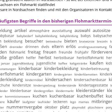
achsen ein Flohmarkt stattfindet
are in Nordsachsen finden und mit den Organisatoren in Kontakt
äufigsten Begriffe in den bisherigen Flohmarkttermin
ldung
artikel
auswahl
autositze
atmosphäre
ausstattung
abybasar
babys
babysache
babybedarf
babybekleidung
babykleidung
n
besucher
bieten
bekleidung
bettwäsche
bratwürste
brezeln
b
ßen
eltern
erlös
drinnen
dvds
f
dreiräder
erstlingsausstattung
nden
freitag
freuen
fördervere
flohmarkt
freunde
frühjahr
öße
größen
herbst
helfer
herbstbasar
herbstflohmarkt
her
kaufen
jugendliche
kid
januar
jugendkleidung
kaffee
kaltgetränke
kinderbasar
kinderbekleidung
kinderbetreuung
sstattungen
derflohmarkt
kindergarten
kinderk
kindergärten
kinderklamotten
derkleidung
kindersachen
k
kindersachenbasar
kindermöbel
schuhe
kindersitze
kindertagesstätte
kinderspielzeug
kinderstände
k
kleiderständer
kl
kleiderbasar
leider
kleidergrößen
kleidermarkt
kuchen
kuchenbasar
kuchenbuffet
ku
ar
kommissionsware
käufer
mitbringe
leckeren
iere
laufgitter
laufräder
lego
mamas
nummernvergabe
platz
oktober
ter
playmobil
plüschtiere
pony