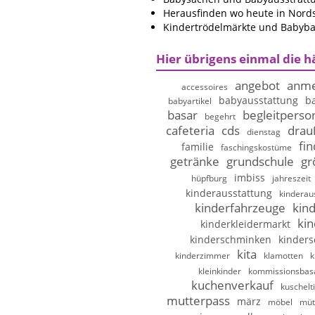
Herausfinden wo heute in Nords
Kindertrödelmärkte und Babybas
Hier übrigens einmal die h
angebot
anme
accessoires
babyausstattung
b
babyartikel
basar
begleitperso
begehrt
cafeteria
cds
drau
dienstag
fi
familie
faschingskostüme
getränke
grundschule
gr
imbiss
hüpfburg
jahreszeit
kinderausstattung
kinderau
kinderfahrzeuge
kin
kin
kinderkleidermarkt
kinderschminken
kinder
kita
kinderzimmer
klamotten
k
kleinkinder
kommissionsbas
kuchenverkauf
kuschelt
mutterpass
märz
möbel
müt