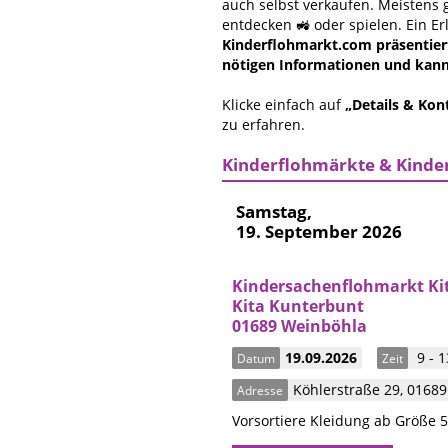
auch selbst verkaufen. Meistens
entdecken 🚜 oder spielen. Ein Er
Kinderflohmarkt.com präsentiert
nötigen Informationen und kanns
Klicke einfach auf
„Details & Kon
zu erfahren.
Kinderflohmärkte & Kinder
Samstag,
19. September 2026
Kindersachenflohmarkt Ki
Kita Kunterbunt
01689 Weinböhla
19.09.2026
9 - 1
Datum
Zeit
Köhlerstraße 29
,
0168
Adresse
Vorsortiere Kleidung ab Größe