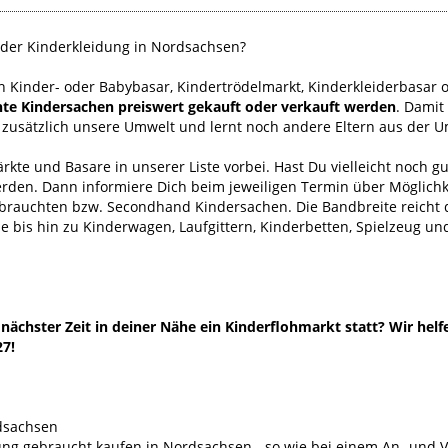
der Kinderkleidung in Nordsachsen?
h Kinder- oder Babybasar, Kindertrödelmarkt, Kinderkleiderbasar 
te Kindersachen preiswert gekauft oder verkauft werden
. Damit
 zusätzlich unsere Umwelt und lernt noch andere Eltern aus der
kte und Basare in unserer Liste vorbei. Hast Du vielleicht noch g
erden. Dann informiere Dich beim jeweiligen Termin über Möglichk
ebrauchten bzw. Secondhand Kindersachen. Die Bandbreite reich
 bis hin zu Kinderwagen, Laufgittern, Kinderbetten, Spielzeug un
ächster Zeit in deiner Nähe ein Kinderflohmarkt statt? Wir helf
27!
dsachsen
ng gebraucht kaufen in Nordsachsen - so wie bei einem An- und 