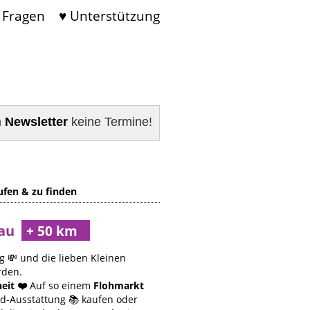
 Fragen
♥ Unterstützung
m
Newsletter
keine Termine!
ufen & zu finden
gau
g 💸 und die lieben Kleinen
rden.
eit ❤️
Auf so einem
Flohmarkt
nd-Ausstattung 📚 kaufen oder