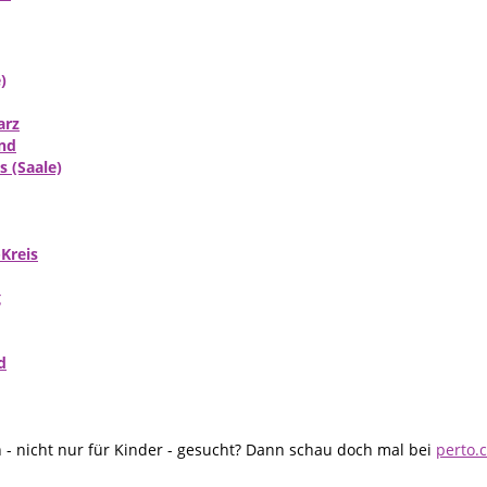
)
arz
nd
 (Saale)
Kreis
g
d
- nicht nur für Kinder - gesucht? Dann schau doch mal bei
perto.