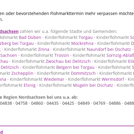
n oder bevorstehenden Flohmarkttermin mehr verpassen möchtest
n.
dsachsen
zählen wir u.a. folgende Städte und Gemeinden:
flohmarkt
Bad Düben
·
Kinderflohmarkt
Torgau
·
Kinderflohmarkt
Sc
zberg bei Torgau
·
Kinderflohmarkt
Mockrehna
·
Kinderflohmarkt
D
g
·
Kinderflohmarkt
Zinna
·
Kinderflohmarkt
Naundorf bei Oschatz
 Sachsen
·
Kinderflohmarkt
Trossin
·
Kinderflohmarkt
Sornzig-Abla
thau
·
Kinderflohmarkt
Zwochau bei Delitzsch
·
Kinderflohmarkt
Eil
Delitzsch
·
Kinderflohmarkt
Belgern bei Torgau
·
Kinderflohmarkt
S
markt
Zschepplin
·
Kinderflohmarkt
Dommitzsch
·
Kinderflohmarkt
hna
·
Kinderflohmarkt
Wiedemar
·
Kinderflohmarkt
Wermsdorf
·
Ki
erflohmarkt
Elsnig
·
Kinderflohmarkt
Mügeln bei Oschatz
·
Kinderf
e Region Nordsachsen bei uns u.a. ab:
04838 ·
04758 ·
04860 ·
04435 ·
04425 ·
04849 ·
04769 ·
04886 ·
0488
ld