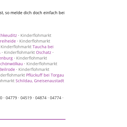
, so melde dich doch einfach bei
hkeuditz
·
Kinderflohmarkt
reiheide
·
Kinderflohmarkt
·
Kinderflohmarkt
Taucha bei
ß
·
Kinderflohmarkt
Oschatz
·
enburg
·
Kinderflohmarkt
chönwölkau
·
Kinderflohmarkt
Beilrode
·
Kinderflohmarkt
nderflohmarkt
Pflückuff bei Torgau
lohmarkt
Schildau, Gneisenaustadt
0 ·
04779 ·
04519 ·
04874 ·
04774 ·