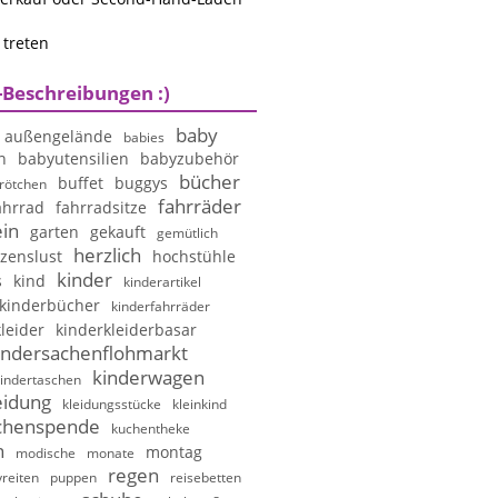
 treten
-Beschreibungen :)
baby
außengelände
babies
n
babyutensilien
babyzubehör
bücher
buffet
buggys
rötchen
fahrräder
ahrrad
fahrradsitze
in
garten
gekauft
gemütlich
herzlich
zenslust
hochstühle
kinder
s
kind
kinderartikel
kinderbücher
kinderfahrräder
leider
kinderkleiderbasar
indersachenflohmarkt
kinderwagen
indertaschen
eidung
kleidungsstücke
kleinkind
chenspende
kuchentheke
n
montag
modische
monate
regen
reiten
puppen
reisebetten