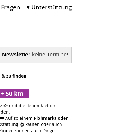
 Fragen
♥ Unterstützung
m
Newsletter
keine Termine!
 & zu finden
g 💸 und die lieben Kleinen
rden.
❤️
Auf so einem
Flohmarkt oder
sstattung 📚 kaufen oder auch
 Kinder können auch Dinge