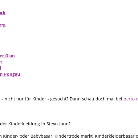
ark
erg
er Glan
t
d
im Pongau
- nicht nur für Kinder - gesucht? Dann schau doch mal bei
perto.
der Kinderkleidung in Steyr-Land?
h Kinder- oder Babybasar, Kindertrödelmarkt, Kinderkleiderbasar 