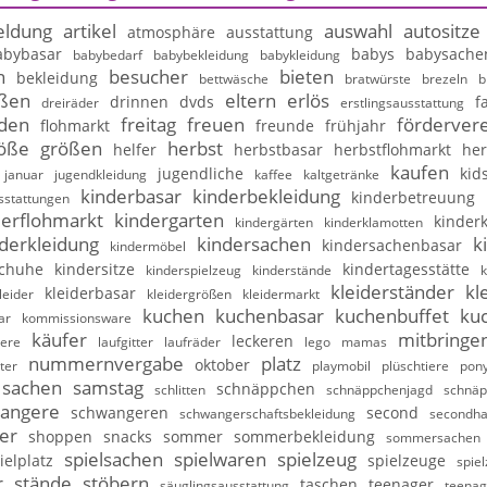
ldung
artikel
auswahl
autositze
atmosphäre
ausstattung
abybasar
babys
babysache
babybedarf
babybekleidung
babykleidung
n
besucher
bieten
bekleidung
bettwäsche
bratwürste
brezeln
b
ßen
eltern
erlös
drinnen
dvds
f
dreiräder
erstlingsausstattung
nden
freitag
freuen
fördervere
flohmarkt
freunde
frühjahr
öße
größen
herbst
helfer
herbstbasar
herbstflohmarkt
her
kaufen
jugendliche
kid
januar
jugendkleidung
kaffee
kaltgetränke
kinderbasar
kinderbekleidung
kinderbetreuung
sstattungen
derflohmarkt
kindergarten
kinderk
kindergärten
kinderklamotten
derkleidung
kindersachen
k
kindersachenbasar
kindermöbel
schuhe
kindersitze
kindertagesstätte
kinderspielzeug
kinderstände
k
kleiderständer
kl
kleiderbasar
leider
kleidergrößen
kleidermarkt
kuchen
kuchenbasar
kuchenbuffet
ku
ar
kommissionsware
käufer
mitbringe
leckeren
iere
laufgitter
laufräder
lego
mamas
nummernvergabe
platz
oktober
ter
playmobil
plüschtiere
pony
sachen
samstag
schnäppchen
schlitten
schnäppchenjagd
schnäp
angere
schwangeren
second
schwangerschaftsbekleidung
secondh
er
shoppen
snacks
sommer
sommerbekleidung
sommersachen
spielsachen
spielwaren
spielzeug
ielplatz
spielzeuge
spie
r
stände
stöbern
taschen
teenager
säuglingsausstattung
teenag