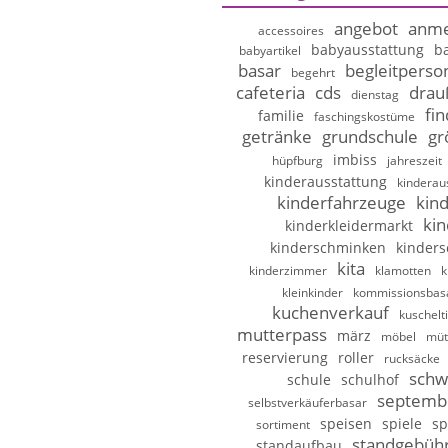
angebot
anme
accessoires
babyausstattung
b
babyartikel
basar
begleitperso
begehrt
cafeteria
cds
drau
dienstag
fi
familie
faschingskostüme
getränke
grundschule
gr
imbiss
hüpfburg
jahreszeit
kinderausstattung
kinderau
kinderfahrzeuge
kin
kin
kinderkleidermarkt
kinderschminken
kinder
kita
kinderzimmer
klamotten
k
kleinkinder
kommissionsbas
kuchenverkauf
kuschelt
mutterpass
märz
möbel
müt
reservierung
roller
rucksäcke
schw
schule
schulhof
septemb
selbstverkäuferbasar
speisen
spiele
sp
sortiment
standgebüh
standaufbau