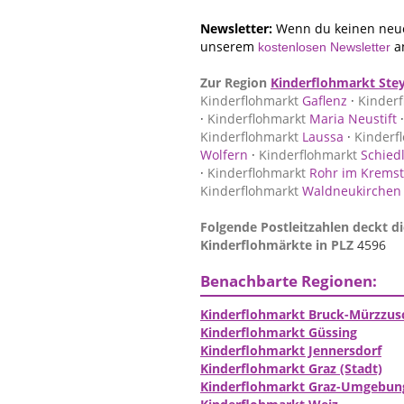
Newsletter:
Wenn du keinen neue
unserem
a
kostenlosen Newsletter
Zur Region
Kinderflohmarkt Ste
Kinderflohmarkt
Gaflenz
·
Kinderf
·
Kinderflohmarkt
Maria Neustift
Kinderflohmarkt
Laussa
·
Kinderf
Wolfern
·
Kinderflohmarkt
Schied
·
Kinderflohmarkt
Rohr im Kremst
Kinderflohmarkt
Waldneukirchen
Folgende Postleitzahlen deckt di
Kinderflohmärkte in PLZ
4596
Benachbarte Regionen:
Kinderflohmarkt Bruck-Mürzzus
Kinderflohmarkt Güssing
Kinderflohmarkt Jennersdorf
Kinderflohmarkt Graz (Stadt)
Kinderflohmarkt Graz-Umgebun