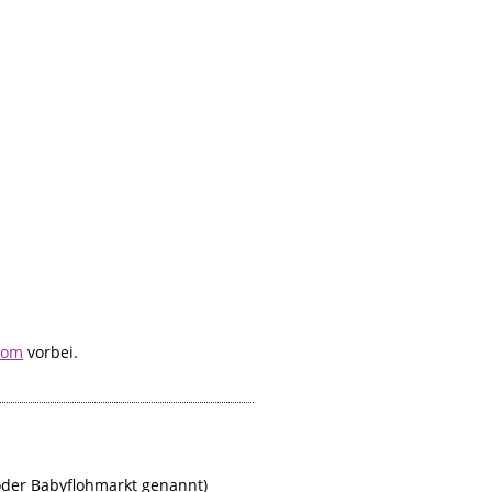
com
vorbei.
oder Babyflohmarkt genannt)