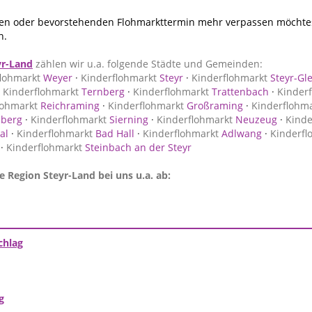
n oder bevorstehenden Flohmarkttermin mehr verpassen möchtest
n.
yr-Land
zählen wir u.a. folgende Städte und Gemeinden:
lohmarkt
Weyer
·
Kinderflohmarkt
Steyr
·
Kinderflohmarkt
Steyr-Gle
·
Kinderflohmarkt
Ternberg
·
Kinderflohmarkt
Trattenbach
·
Kinder
lohmarkt
Reichraming
·
Kinderflohmarkt
Großraming
·
Kinderflohm
lberg
·
Kinderflohmarkt
Sierning
·
Kinderflohmarkt
Neuzeug
·
Kinde
al
·
Kinderflohmarkt
Bad Hall
·
Kinderflohmarkt
Adlwang
·
Kinderfl
·
Kinderflohmarkt
Steinbach an der Steyr
e Region Steyr-Land bei uns u.a. ab:
chlag
g