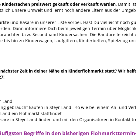
e Kindersachen preiswert gekauft oder verkauft werden
. Damit i
ätzlich unsere Umwelt und lernt noch andere Eltern aus der Umge
kte und Basare in unserer Liste vorbei. Hast Du vielleicht noch g
erden. Dann informiere Dich beim jeweiligen Termin über Möglichk
ebrauchten bzw. Secondhand Kindersachen. Die Bandbreite reich
 bis hin zu Kinderwagen, Laufgittern, Kinderbetten, Spielzeug un
ächster Zeit in deiner Nähe ein Kinderflohmarkt statt? Wir helf
27!
r-Land
ng gebraucht kaufen in Steyr-Land - so wie bei einem An- und Ve
Land ein Flohmarkt stattfindet
are in Steyr-Land finden und mit den Organisatoren in Kontakt tr
äufigsten Begriffe in den bisherigen Flohmarkttermin