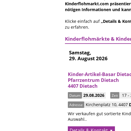
Kinderflohmarkt.com präsentiert
nötigen Informationen und kanns
Klicke einfach auf
„Details & Kon
zu erfahren.
Kinderflohmärkte & Kinde
Samstag,
29. August 2026
Kinder-Artikel-Basar Dieta
Pfarrzentrum Dietach
4407 Dietach
29.08.2026
17 -
Datum
Zeit
Kirchenplatz 10
,
4407
Adresse
Wir verkaufen gut sortierte Kin
Auswahl..
Details & Kontakt