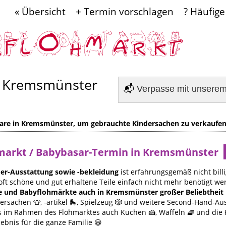
« Übersicht
+ Termin vorschlagen
? Häufige
e Kremsmünster
📬
Verpasse mit unsere
are in Kremsmünster, um gebrauchte Kindersachen zu verkaufen
hmarkt / Babybasar-Termin in Kremsmünster
er-Ausstattung sowie -bekleidung
ist erfahrungsgemäß nicht billi
oft schöne und gut erhaltene Teile einfach nicht mehr benötigt we
re und Babyflohmärkte auch in Kremsmünster großer Beliebtheit 
rsachen 👕, -artikel 🛼, Spielzeug 🎲 und weitere Second-Hand-Au
 es im Rahmen des Flohmarktes auch Kuchen 🍰, Waffeln 🧇 und die
lebnis für die ganze Familie 😀