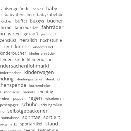
baby
außengelände
babies
n
babyutensilien
babyzubehör
bücher
buffet
buggys
rötchen
fahrräder
ahrrad
fahrradsitze
in
garten
gekauft
gemütlich
herzlich
zenslust
hochstühle
kinder
s
kind
kinderartikel
kinderbücher
kinderfahrräder
leider
kinderkleiderbasar
indersachenflohmarkt
kinderwagen
indertaschen
eidung
kleidungsstücke
kleinkind
chenspende
kuchentheke
n
montag
modische
monate
regen
reiten
puppen
reisebetten
schuhe
pchenjäger
schuhgrößen
selbstgebackenen
and
sonntag
sortiert
sonnabend
stand
sportartikel
lzeugmarkt
teens
teilnahme
erbekleidung