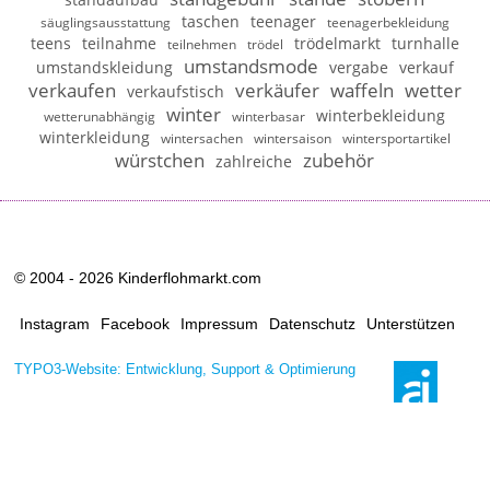
taschen
teenager
säuglingsausstattung
teenagerbekleidung
teens
teilnahme
trödelmarkt
turnhalle
teilnehmen
trödel
umstandsmode
umstandskleidung
vergabe
verkauf
verkaufen
verkäufer
waffeln
wetter
verkaufstisch
winter
winterbekleidung
wetterunabhängig
winterbasar
winterkleidung
wintersachen
wintersaison
wintersportartikel
würstchen
zubehör
zahlreiche
© 2004 - 2026 Kinderflohmarkt.com
Instagram
Facebook
Impressum
Datenschutz
Unterstützen
TYPO3-Website: Entwicklung, Support & Optimierung