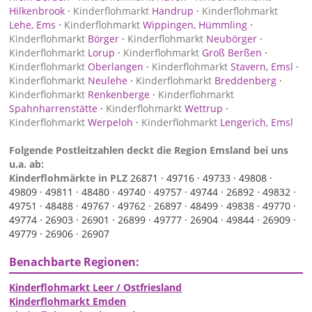
Hilkenbrook
·
Kinderflohmarkt
Handrup
·
Kinderflohmarkt
Lehe, Ems
·
Kinderflohmarkt
Wippingen, Hümmling
·
Kinderflohmarkt
Börger
·
Kinderflohmarkt
Neubörger
·
Kinderflohmarkt
Lorup
·
Kinderflohmarkt
Groß Berßen
·
Kinderflohmarkt
Oberlangen
·
Kinderflohmarkt
Stavern, Emsl
·
Kinderflohmarkt
Neulehe
·
Kinderflohmarkt
Breddenberg
·
Kinderflohmarkt
Renkenberge
·
Kinderflohmarkt
Spahnharrenstätte
·
Kinderflohmarkt
Wettrup
·
Kinderflohmarkt
Werpeloh
·
Kinderflohmarkt
Lengerich, Emsl
Folgende Postleitzahlen deckt die Region Emsland bei uns
u.a. ab:
Kinderflohmärkte in PLZ
26871 ·
49716 ·
49733 ·
49808 ·
49809 ·
49811 ·
48480 ·
49740 ·
49757 ·
49744 ·
26892 ·
49832 ·
49751 ·
48488 ·
49767 ·
49762 ·
26897 ·
48499 ·
49838 ·
49770 ·
49774 ·
26903 ·
26901 ·
26899 ·
49777 ·
26904 ·
49844 ·
26909 ·
49779 ·
26906 ·
26907
Benachbarte Regionen:
Kinderflohmarkt Leer / Ostfriesland
Kinderflohmarkt Emden