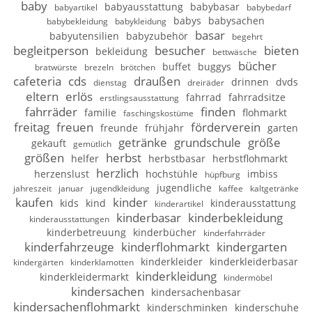
baby
babyausstattung
babybasar
babyartikel
babybedarf
babys
babysachen
babybekleidung
babykleidung
basar
babyutensilien
babyzubehör
begehrt
begleitperson
besucher
bieten
bekleidung
bettwäsche
bücher
buffet
buggys
bratwürste
brezeln
brötchen
cafeteria
cds
draußen
drinnen
dvds
dienstag
dreiräder
eltern
erlös
fahrrad
fahrradsitze
erstlingsausstattung
fahrräder
finden
familie
flohmarkt
faschingskostüme
freitag
freuen
förderverein
freunde
frühjahr
garten
getränke
grundschule
größe
gekauft
gemütlich
größen
herbst
helfer
herbstbasar
herbstflohmarkt
herzlich
herzenslust
hochstühle
imbiss
hüpfburg
jugendliche
jahreszeit
januar
jugendkleidung
kaffee
kaltgetränke
kaufen
kinder
kids
kind
kinderausstattung
kinderartikel
kinderbasar
kinderbekleidung
kinderausstattungen
kinderbetreuung
kinderbücher
kinderfahrräder
kinderfahrzeuge
kinderflohmarkt
kindergarten
kinderkleider
kinderkleiderbasar
kindergärten
kinderklamotten
kinderkleidung
kinderkleidermarkt
kindermöbel
kindersachen
kindersachenbasar
kindersachenflohmarkt
kinderschminken
kinderschuhe