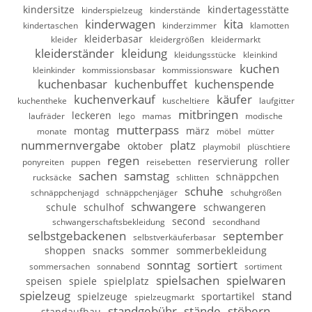
kindersitze
kindertagesstätte
kinderspielzeug
kinderstände
kinderwagen
kita
kindertaschen
kinderzimmer
klamotten
kleiderbasar
kleider
kleidergrößen
kleidermarkt
kleiderständer
kleidung
kleidungsstücke
kleinkind
kuchen
kleinkinder
kommissionsbasar
kommissionsware
kuchenbasar
kuchenbuffet
kuchenspende
kuchenverkauf
käufer
kuchentheke
kuscheltiere
laufgitter
mitbringen
leckeren
laufräder
lego
mamas
modische
mutterpass
montag
märz
monate
möbel
mütter
nummernvergabe
platz
oktober
playmobil
plüschtiere
regen
reservierung
roller
ponyreiten
puppen
reisebetten
sachen
samstag
schnäppchen
rucksäcke
schlitten
schuhe
schnäppchenjagd
schnäppchenjäger
schuhgrößen
schwangere
schule
schulhof
schwangeren
second
schwangerschaftsbekleidung
secondhand
selbstgebackenen
september
selbstverkäuferbasar
shoppen
snacks
sommer
sommerbekleidung
sonntag
sortiert
sommersachen
sonnabend
sortiment
spielsachen
spielwaren
speisen
spiele
spielplatz
spielzeug
stand
spielzeuge
sportartikel
spielzeugmarkt
standgebühr
stände
stöbern
standaufbau