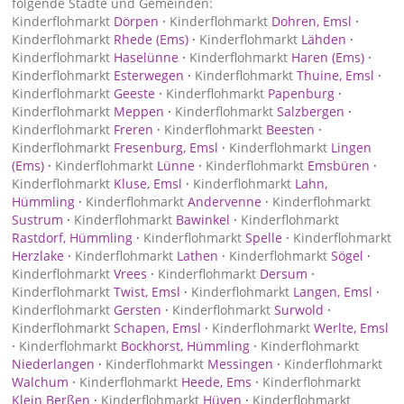
folgende Städte und Gemeinden:
Kinderflohmarkt
Dörpen
·
Kinderflohmarkt
Dohren, Emsl
·
Kinderflohmarkt
Rhede (Ems)
·
Kinderflohmarkt
Lähden
·
Kinderflohmarkt
Haselünne
·
Kinderflohmarkt
Haren (Ems)
·
Kinderflohmarkt
Esterwegen
·
Kinderflohmarkt
Thuine, Emsl
·
Kinderflohmarkt
Geeste
·
Kinderflohmarkt
Papenburg
·
Kinderflohmarkt
Meppen
·
Kinderflohmarkt
Salzbergen
·
Kinderflohmarkt
Freren
·
Kinderflohmarkt
Beesten
·
Kinderflohmarkt
Fresenburg, Emsl
·
Kinderflohmarkt
Lingen
(Ems)
·
Kinderflohmarkt
Lünne
·
Kinderflohmarkt
Emsbüren
·
Kinderflohmarkt
Kluse, Emsl
·
Kinderflohmarkt
Lahn,
Hümmling
·
Kinderflohmarkt
Andervenne
·
Kinderflohmarkt
Sustrum
·
Kinderflohmarkt
Bawinkel
·
Kinderflohmarkt
Rastdorf, Hümmling
·
Kinderflohmarkt
Spelle
·
Kinderflohmarkt
Herzlake
·
Kinderflohmarkt
Lathen
·
Kinderflohmarkt
Sögel
·
Kinderflohmarkt
Vrees
·
Kinderflohmarkt
Dersum
·
Kinderflohmarkt
Twist, Emsl
·
Kinderflohmarkt
Langen, Emsl
·
Kinderflohmarkt
Gersten
·
Kinderflohmarkt
Surwold
·
Kinderflohmarkt
Schapen, Emsl
·
Kinderflohmarkt
Werlte, Emsl
·
Kinderflohmarkt
Bockhorst, Hümmling
·
Kinderflohmarkt
Niederlangen
·
Kinderflohmarkt
Messingen
·
Kinderflohmarkt
Walchum
·
Kinderflohmarkt
Heede, Ems
·
Kinderflohmarkt
Klein Berßen
·
Kinderflohmarkt
Hüven
·
Kinderflohmarkt